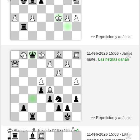
Esta partida es por puntos
>> Repetición y análisis
Negras
InspectahDeck (1424) (-13)
11-feb-2026 15:06
- Jaque
Blancas
toshila (1480) (+13)
mate ,
Las negras ganan
Tiempo: 3 minutes/side + 1 seconds/move
Esta partida es por puntos
>> Repetición y análisis
Blancas
Tokaido (1193) (-5)
11-feb-2026 15:03
- Las
Negras
toshila (1475) (+5)