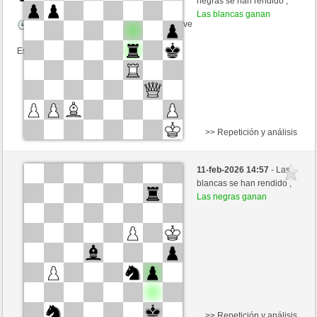
negras se han rendido ,
Las blancas ganan
Tiempo: 3 minutes/side + 1 seconds/move
Esta partida es por puntos
>> Repetición y análisis
Negras
Tokaido (1199) (-6)
11-feb-2026 14:57
- Las
Blancas
toshila (1469) (+6)
blancas se han rendido ,
Las negras ganan
Tiempo: 3 minutes/side + 1 seconds/move
Esta partida es por puntos
>> Repetición y análisis