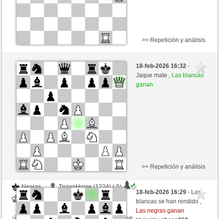
>> Repetición y análisis
Negras
Stockfish AI nivel 5
18-feb-2026 16:32
-
Blancas
toshila (1505)
Jaque mate ,
Las blancas
ganan
>> Repetición y análisis
Negras
TrojanHorse (1224) (-5)
18-feb-2026 16:29
- Las
Blancas
toshila (1500) (+5)
blancas se han rendido ,
Las negras ganan
Tiempo: 3 minutes/side + 1 seconds/move