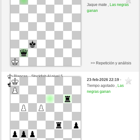
Blancas
toshila (1519)
Jaque mate ,
Las negras
ganan
>> Repetición y análisis
Blancas
Stockfish AI nivel 5
23-feb-2026 22:19
-
Negras
toshila (1519)
Tiempo agotado ,
Las
negras ganan