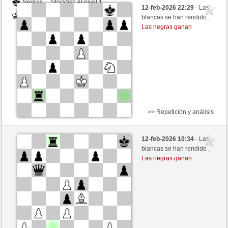
Negras
Stockfish AI nivel 1
12-feb-2026 22:29
- Las
Blancas
toshila (1500)
blancas se han rendido ,
Las negras ganan
>> Repetición y análisis
Negras
mikisneki1 (1479) (+18)
12-feb-2026 10:34
- Las
Blancas
toshila (1518) (-18)
blancas se han rendido ,
Las negras ganan
Tiempo: 3 minutes/side + 1 seconds/move
Esta partida es por puntos