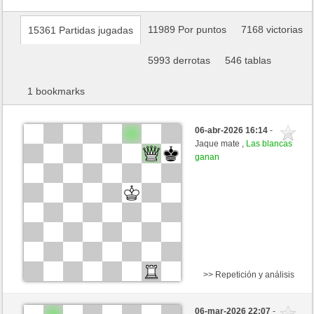
11989 Por puntos
7168 victorias
15361 Partidas jugadas
5993 derrotas
546 tablas
1 bookmarks
06-abr-2026 16:14
-
Jaque mate ,
Las blancas
ganan
>> Repetición y análisis
Negras
Stockfish AI nivel 5
06-mar-2026 22:07
-