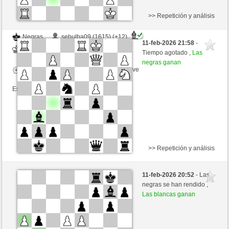
>> Repetición y análisis
Negras
sebulba09 (1615) (+12)
11-feb-2026 21:58
-
Blancas
toshila (1530) (-12)
Tiempo agotado ,
Las
negras ganan
Tiempo: 3 minutes/side + 1 seconds/move
Esta partida es por puntos
>> Repetición y análisis
Blancas
Frank2040 (1162) (-3)
11-feb-2026 20:52
- Las
Negras
toshila (1527) (+3)
negras se han rendido ,
Las blancas ganan
Tiempo: 3 minutes/side + 1 seconds/move
Esta partida es por puntos