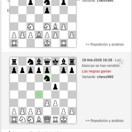
Variante:
chess960
Esta partida es por puntos
>> Repetición y análisis
Negras
Stockfish AI nivel 2
18-feb-2026 16:28
- Las
Blancas
toshila (1500)
blancas se han rendido ,
Las negras ganan
Variante:
chess960
>> Repetición y análisis