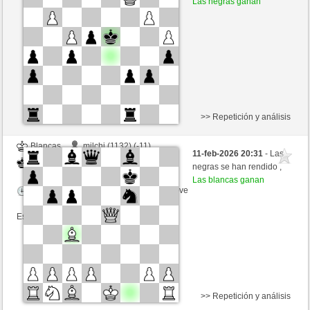
Las negras ganan
Tiempo: 3 minutes/side + 1 seconds/move
Esta partida es por puntos
>> Repetición y análisis
Blancas
milchi (1132) (-11)
11-feb-2026 20:31
- Las
Negras
toshila (1485) (+4)
negras se han rendido ,
Las blancas ganan
Tiempo: 3 minutes/side + 1 seconds/move
Esta partida es por puntos
>> Repetición y análisis