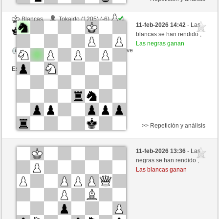
Blancas
Tokaido (1205) (-6)
11-feb-2026 14:42
- Las
Negras
toshila (1463) (+6)
blancas se han rendido ,
Las negras ganan
Tiempo: 3 minutes/side + 1 seconds/move
Esta partida es por puntos
>> Repetición y análisis
Blancas
ata685 (1415) (-14)
11-feb-2026 13:36
- Las
Negras
toshila (1449) (+14)
negras se han rendido ,
Las blancas ganan
Tiempo: 3 minutes/side + 1 seconds/move
Esta partida es por puntos