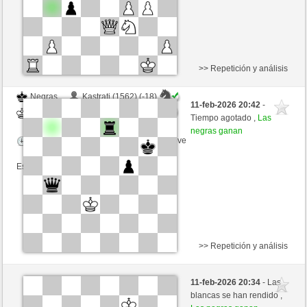
>> Repetición y análisis
Negras
Kastrati (1562) (-18)
11-feb-2026 20:42
-
Blancas
toshila (1509) (+18)
Tiempo agotado ,
Las
negras ganan
Tiempo: 3 minutes/side + 1 seconds/move
Esta partida es por puntos
>> Repetición y análisis
Blancas
Kastrati (1582) (-20)
11-feb-2026 20:34
- Las
Negras
toshila (1489) (+20)
blancas se han rendido ,