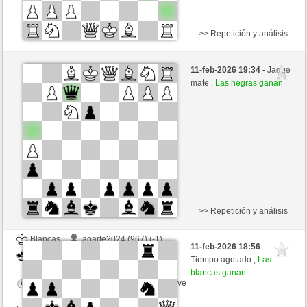
>> Repetición y análisis
Negras
aoarte2024 (966) (-1)
11-feb-2026 19:34
- Jaque
Blancas
toshila (1494) (+1)
mate ,
Las negras ganan
Tiempo: 3 minutes/side + 1 seconds/move
Esta partida es por puntos
>> Repetición y análisis
Blancas
aoarte2024 (967) (-1)
11-feb-2026 18:56
-
Negras
toshila (1493) (+1)
Tiempo agotado ,
Las
blancas ganan
Tiempo: 3 minutes/side + 1 seconds/move