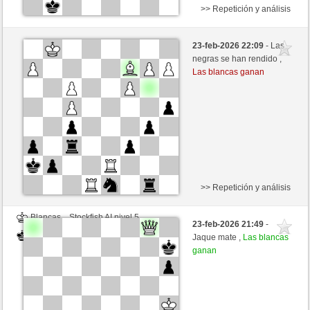
>> Repetición y análisis
Blancas
Marcos64 (1464) (-14)
23-feb-2026 22:09
- Las
Negras
toshila (1505) (+14)
negras se han rendido ,
Las blancas ganan
Tiempo: 3 minutes/side + 1 seconds/move
Esta partida es por puntos
>> Repetición y análisis
Blancas
Stockfish AI nivel 5
23-feb-2026 21:49
-
Negras
toshila (1505)
Jaque mate ,
Las blancas
ganan