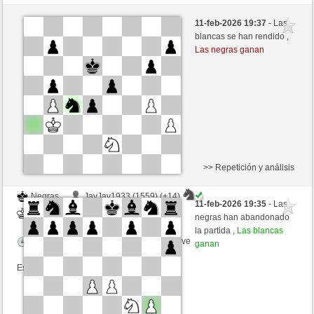
Negras
milchi (1144) (-12)
11-feb-2026 19:37
- Las
Blancas
toshila (1481) (+4)
blancas se han rendido ,
Las negras ganan
Tiempo: 3 minutes/side + 1 seconds/move
Esta partida es por puntos
>> Repetición y análisis
Negras
JayJay1933 (1559) (+14)
11-feb-2026 19:35
- Las
Blancas
toshila (1495) (-14)
negras han abandonado
la partida ,
Las blancas
Tiempo: 3 minutes/side + 1 seconds/move
ganan
Esta partida es por puntos