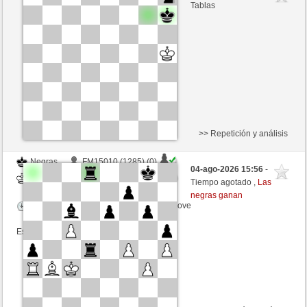
Blancas
schacho2 (1279) (+11)
Tablas
Tiempo: 10 minutes/side + 8 seconds/move
Esta partida es por puntos
>> Repetición y análisis
Negras
FM15010 (1285) (0)
04-ago-2026 15:56
-
Blancas
schacho2 (1279) (0)
Tiempo agotado ,
Las
negras ganan
Tiempo: 10 minutes/side + 8 seconds/move
Esta partida es por puntos