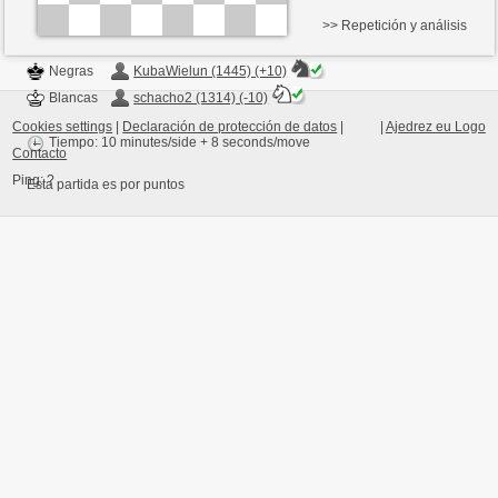
>> Repetición y análisis
Negras
KubaWielun (1445) (+10)
Blancas
schacho2 (1314) (-10)
Cookies settings
|
Declaración de protección de datos
|
|
Ajedrez eu Logo
Tiempo: 10 minutes/side + 8 seconds/move
Contacto
Ping:
?
Esta partida es por puntos