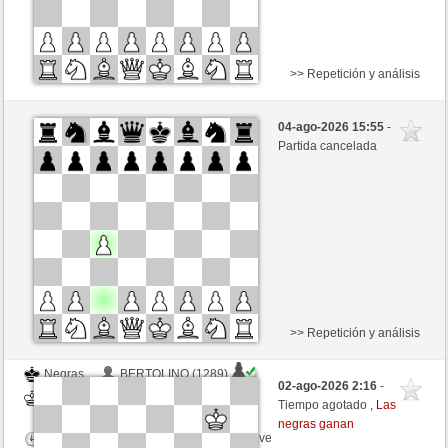
>> Repetición y análisis
Negras
Postoronny2 (1473)
04-ago-2026 15:55
-
Blancas
schacho2 (1285)
Partida cancelada
Tiempo: 10 minutes/side + 8 seconds/move
Esta partida es por puntos
>> Repetición y análisis
Negras
BERTOLINO (1289)
02-ago-2026 2:16
-
Blancas
schacho2 (1285)
Tiempo agotado ,
Las
negras ganan
Tiempo: 5 minutes/side + 8 seconds/move