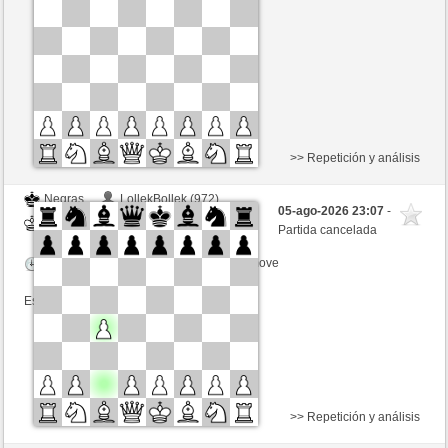
Tiempo: 10 minutes/side + 8 seconds/move
Esta partida es por puntos
>> Repetición y análisis
Negras
LollekBollek (972)
05-ago-2026 23:07
-
Blancas
schacho2 (1276)
Partida cancelada
Tiempo: 10 minutes/side + 8 seconds/move
Esta partida es por puntos
>> Repetición y análisis