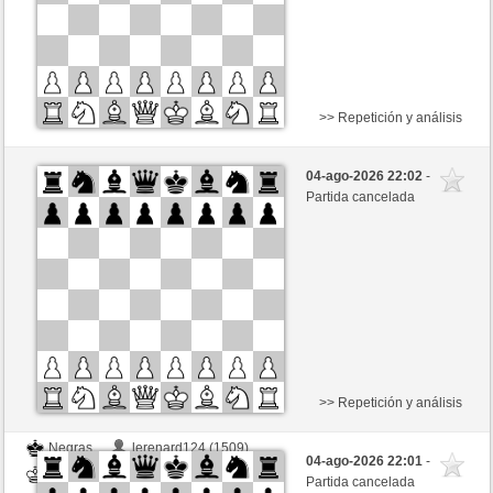
>> Repetición y análisis
Negras
lerenard124 (1509)
04-ago-2026 22:02
-
Blancas
schacho2 (1276)
Partida cancelada
Tiempo: 10 minutes/side + 8 seconds/move
Esta partida es por puntos
>> Repetición y análisis
Negras
lerenard124 (1509)
04-ago-2026 22:01
-
Blancas
schacho2 (1276)
Partida cancelada