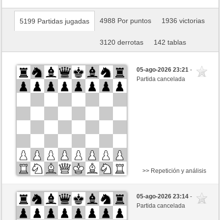
4988 Por puntos
1936 victorias
5199 Partidas jugadas
3120 derrotas
142 tablas
05-ago-2026 23:21
-
Partida cancelada
>> Repetición y análisis
Negras
siwula299 (1168)
05-ago-2026 23:14
-
Blancas
schacho2 (1276)
Partida cancelada