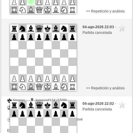
>> Repetición y análisis
Negras
franz5 (1354)
04-ago-2026 22:03
-
Blancas
schacho2 (1276)
Partida cancelada
Tiempo: 5 minutes/side + 0 seconds/move
Esta partida es por puntos
>> Repetición y análisis
Negras
lerenard124 (1509)
04-ago-2026 22:02
-
Blancas
schacho2 (1276)
Partida cancelada
Tiempo: 10 minutes/side + 8 seconds/move
Esta partida es por puntos