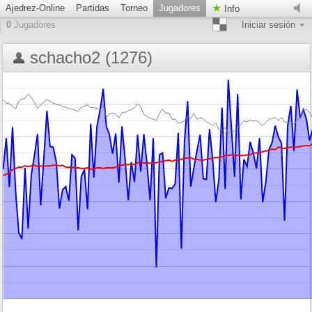
Ajedrez-Online
Partidas
Torneo
Jugadores
Info
0
Jugadores
Iniciar sesión
schacho2 (1276)