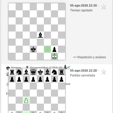
Negras
Aknaton (1204)
05-ago-2026 22:30
-
Blancas
schacho2 (1276)
Tiempo agotado
Tiempo: 10 minutes/side + 8 seconds/move
Esta partida es por puntos
>> Repetición y análisis
Negras
Noangel4fun (1284) (0)
05-ago-2026 22:28
-
Blancas
schacho2 (1276) (0)
Partida cancelada
Tiempo: 10 minutes/side + 8 seconds/move
Esta partida es por puntos