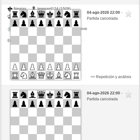
Negras
lerenard124 (1509)
04-ago-2026 22:00
-
Blancas
schacho2 (1276)
Partida cancelada
Tiempo: 10 minutes/side + 8 seconds/move
Esta partida es por puntos
>> Repetición y análisis
Negras
lerenard124 (1509)
04-ago-2026 22:00
-
Blancas
schacho2 (1276)
Partida cancelada
Tiempo: 10 minutes/side + 8 seconds/move
Esta partida es por puntos