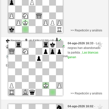
Esta partida es por puntos
>> Repetición y análisis
Negras
ALEXIN (1138) (-9)
04-ago-2026 16:33
- Las
Blancas
schacho2 (1290) (+9)
negras han abandonado
la partida ,
Las blancas
Tiempo: 10 minutes/side + 8 seconds/move
ganan
Esta partida es por puntos
>> Repetición y análisis
Negras
TrojanHorse (1155) (-11)
04-ago-2026 16:02
-