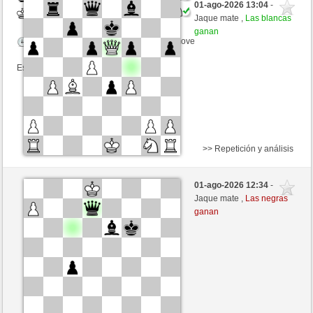
01-ago-2026 13:04
-
Blancas
schacho2 (1306) (-11)
Jaque mate ,
Las blancas
ganan
Tiempo: 10 minutes/side + 8 seconds/move
Esta partida es por puntos
>> Repetición y análisis
Negras
Feline (848) (-2)
01-ago-2026 12:34
-
Blancas
schacho2 (1304) (+2)
Jaque mate ,
Las negras
ganan
Tiempo: 10 minutes/side + 8 seconds/move
Esta partida es por puntos