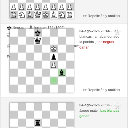
>> Repetición y análisis
Negras
lerenard124 (1509)
04-ago-2026 20:44
- Las
Blancas
schacho2 (1276)
blancas han abandonado
la partida ,
Las negras
Tiempo: 10 minutes/side + 8 seconds/move
ganan
Esta partida es por puntos
>> Repetición y análisis
Negras
ALEXIN (1129) (+28)
04-ago-2026 20:36
-
Blancas
schacho2 (1299) (-23)
Jaque mate ,
Las blancas
ganan
Tiempo: 10 minutes/side + 8 seconds/move