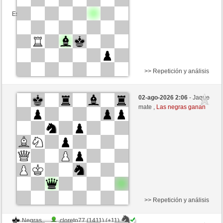
Esta partida es por puntos
>> Repetición y análisis
Negras
cloreto77 (1422) (+10)
02-ago-2026 2:06
- Jaque
Blancas
schacho2 (1295) (-10)
mate ,
Las negras ganan
Tiempo: 10 minutes/side + 8 seconds/move
Esta partida es por puntos
>> Repetición y análisis
Negras
cloreto77 (1411) (+11)