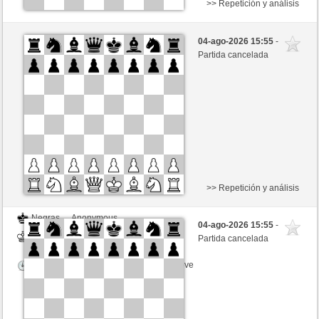
>> Repetición y análisis
Negras
Truechemist70 (1537) (+6)
04-ago-2026 15:55
-
Blancas
schacho2 (1285) (-6)
Partida cancelada
Tiempo: 3 minutes/side + 0 seconds/move
Esta partida es por puntos
>> Repetición y análisis
Negras
Anonymous
04-ago-2026 15:55
-
Blancas
schacho2 (1285)
Partida cancelada
Tiempo: 5 minutes/side + 8 seconds/move