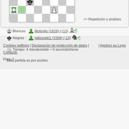
>> Repetición y análisis
Blancas
Motovilo (1626) (+13)
Negras
mikisneki1 (1569) (-13)
Cookies settings
|
Declaración de protección de datos
|
|
Ajedrez eu Logo
Tiempo: 4 minutes/side + 0 seconds/move
Contacto
Ping:
?
Esta partida es por puntos