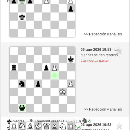
Esta partida es por puntos
>> Repetición y análisis
Blancas
FreedomForIran (1523) (+16)
06-ago-2026 19:53
- Las
Negras
mikisneki1 (1526) (-16)
blancas se han rendido ,
Las negras ganan
Tiempo: 2 minutes/side + 0 seconds/move
Esta partida es por puntos
>> Repetición y análisis
Negras
FreedomForIran (1505) (+18)
06-ago-2026 19:53
-
Blancas
mikisneki1 (1544) (-18)