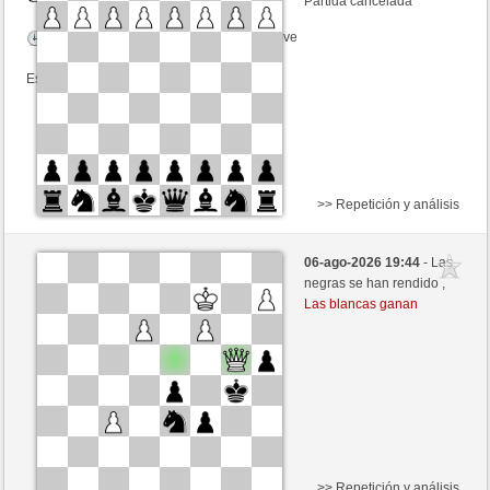
Partida cancelada
Tiempo: 2 minutes/side + 0 seconds/move
Esta partida es por puntos
>> Repetición y análisis
Blancas
gDSDiez (1684)
06-ago-2026 19:44
- Las
Negras
mikisneki1 (1544)
negras se han rendido ,
Las blancas ganan
Tiempo: 2 minutes/side + 0 seconds/move
Esta partida es por puntos
>> Repetición y análisis