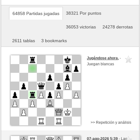
38321 Por puntos
64858 Partidas jugadas
36053 victorias
24278 derrotas
2611 tablas
3 bookmarks
Jugándose ahora
,
-
Juegan blancas
>> Repetición y análisis
Negras
melare1 (1499)
07-ago-2026 5:39
- Las