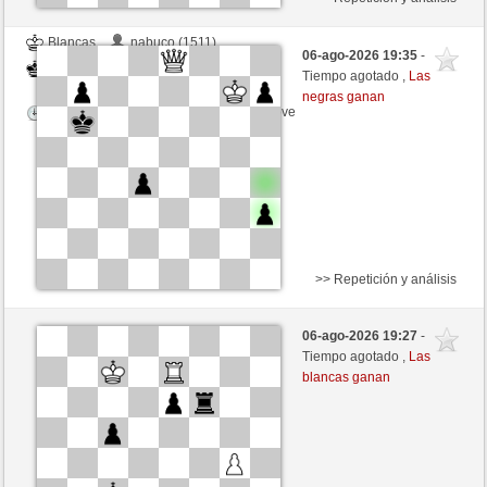
Blancas
nabuco (1511)
06-ago-2026 19:35
-
Negras
mikisneki1 (1544)
Tiempo agotado ,
Las
negras ganan
Tiempo: 4 minutes/side + 8 seconds/move
>> Repetición y análisis
Negras
Motovilo (1639) (+12)
06-ago-2026 19:27
-
Blancas
mikisneki1 (1556) (-12)
Tiempo agotado ,
Las
blancas ganan
Tiempo: 4 minutes/side + 0 seconds/move
Esta partida es por puntos