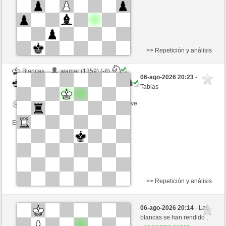
>> Repetición y análisis
Blancas
wamar (1359) (-8)
06-ago-2026 20:23
-
Negras
mikisneki1 (1547) (+8)
Tablas
Tiempo: 5 minutes/side + 8 seconds/move
Esta partida es por puntos
>> Repetición y análisis
Blancas
malaiana (1622) (-4)
06-ago-2026 20:14
- Las
Negras
mikisneki1 (1543) (+4)
blancas se han rendido ,