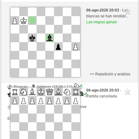
Negras
eginegin1 (1491)
06-ago-2026 20:03
- Las
Blancas
mikisneki1 (1527)
blancas se han rendido ,
Las negras ganan
Tiempo: 8 minutes/side + 0 seconds/move
Esta partida es por puntos
>> Repetición y análisis
Blancas
ljdeheer (1529) (-17)
06-ago-2026 20:03
-
Negras
mikisneki1 (1510) (+17)
Partida cancelada
Tiempo: 10 minutes/side + 0 seconds/move
Esta partida es por puntos