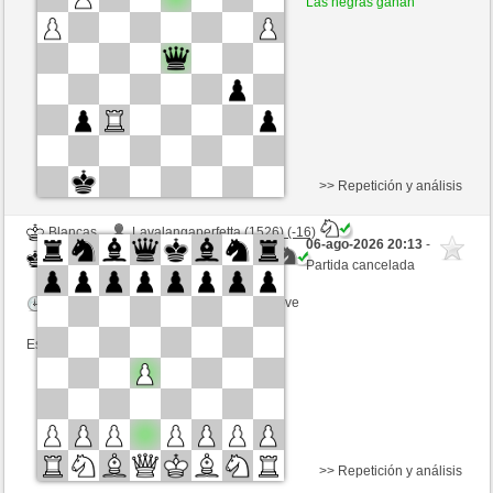
Las negras ganan
Tiempo: 5 minutes/side + 3 seconds/move
Esta partida es por puntos
>> Repetición y análisis
Blancas
Lavalangaperfetta (1526) (-16)
06-ago-2026 20:13
-
Negras
mikisneki1 (1527) (+16)
Partida cancelada
Tiempo: 5 minutes/side + 0 seconds/move
Esta partida es por puntos
>> Repetición y análisis