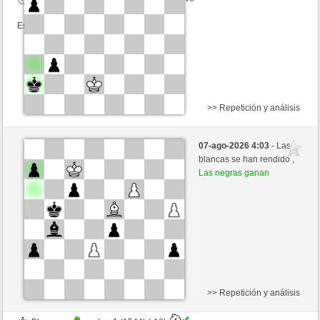
Esta partida es por puntos
>> Repetición y análisis
Negras
melare1 (1528) (+17)
07-ago-2026 4:03
- Las
Blancas
mikisneki1 (1551) (-17)
blancas se han rendido ,
Las negras ganan
Tiempo: 8 minutes/side + 5 seconds/move
Esta partida es por puntos
>> Repetición y análisis