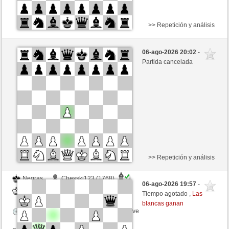
>> Repetición y análisis
Blancas
coco180 (1453)
06-ago-2026 20:02
-
Negras
mikisneki1 (1510)
Partida cancelada
Tiempo: 4 minutes/side + 0 seconds/move
Esta partida es por puntos
>> Repetición y análisis
Negras
Chesski123 (1768)
06-ago-2026 19:57
-
Blancas
mikisneki1 (1510)
Tiempo agotado ,
Las
blancas ganan
Tiempo: 5 minutes/side + 1 seconds/move