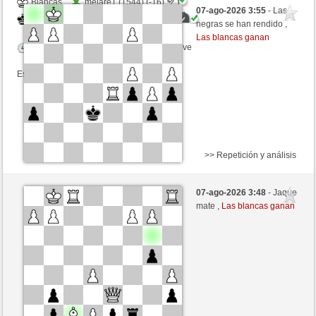
Blancas
melare1 (1544) (-16)
07-ago-2026 3:55
- Las
Negras
mikisneki1 (1535) (+16)
negras se han rendido ,
Las blancas ganan
Tiempo: 8 minutes/side + 5 seconds/move
Esta partida es por puntos
>> Repetición y análisis
Blancas
Estephania (1536) (+17)
07-ago-2026 3:48
- Jaque
Negras
mikisneki1 (1552) (-17)
mate ,
Las blancas ganan
Tiempo: 5 minutes/side + 8 seconds/move
Esta partida es por puntos