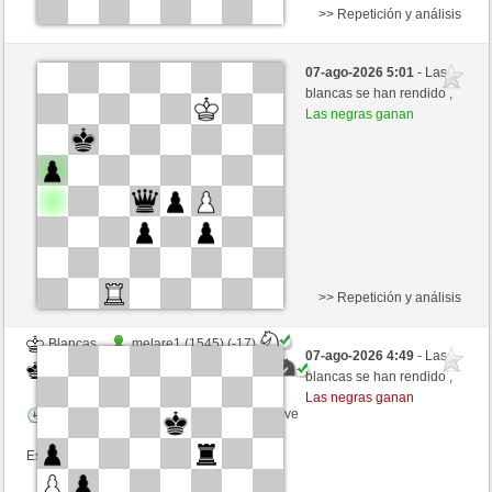
>> Repetición y análisis
Negras
melare1 (1528) (-15)
07-ago-2026 5:01
- Las
Blancas
mikisneki1 (1551) (+15)
blancas se han rendido ,
Las negras ganan
Tiempo: 8 minutes/side + 5 seconds/move
Esta partida es por puntos
>> Repetición y análisis
Blancas
melare1 (1545) (-17)
07-ago-2026 4:49
- Las
Negras
mikisneki1 (1534) (+17)
blancas se han rendido ,
Las negras ganan
Tiempo: 8 minutes/side + 5 seconds/move
Esta partida es por puntos