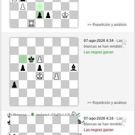
>> Repetición y análisis
Negras
melare1 (1528) (+17)
07-ago-2026 4:34
- Las
Blancas
mikisneki1 (1551) (-17)
blancas se han rendido ,
Las negras ganan
Tiempo: 8 minutes/side + 5 seconds/move
Esta partida es por puntos
>> Repetición y análisis
Blancas
melare1 (1545) (-17)
07-ago-2026 4:16
- Las
Negras
mikisneki1 (1534) (+17)
blancas se han rendido ,
Las negras ganan
Tiempo: 8 minutes/side + 5 seconds/move