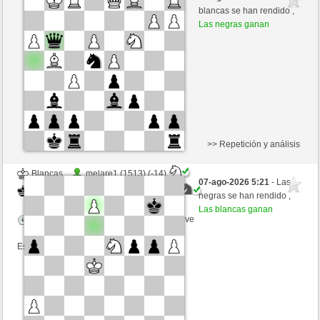
Blancas
mikisneki1 (1580)
blancas se han rendido ,
Las negras ganan
Tiempo: 8 minutes/side + 5 seconds/move
Esta partida es por puntos
>> Repetición y análisis
Blancas
melare1 (1513) (-14)
07-ago-2026 5:21
- Las
Negras
mikisneki1 (1566) (+14)
negras se han rendido ,
Las blancas ganan
Tiempo: 8 minutes/side + 5 seconds/move
Esta partida es por puntos