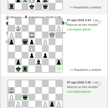
>> Repetición y análisis
Blancas
Estephania (1518) (+18)
07-ago-2026 3:44
- Las
Negras
mikisneki1 (1570) (-18)
blancas se han rendido ,
Las negras ganan
Tiempo: 5 minutes/side + 8 seconds/move
Esta partida es por puntos
>> Repetición y análisis
Blancas
Estephania (1533) (-15)
07-ago-2026 3:36
- Las
Negras
mikisneki1 (1555) (+15)
blancas se han rendido ,
Las negras ganan
Tiempo: 5 minutes/side + 8 seconds/move
Esta partida es por puntos