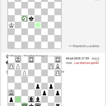
Negras
mikeSchach (1416) (-15)
Tiempo: 4 minutes/side + 0 seconds/move
Esta partida es por puntos
>> Repetición y análisis
Blancas
Stockfish AI nivel 2
28-jul-2026 17:59
- Jaque
Negras
mikeSchach (1416)
mate ,
Las blancas ganan
Tiempo: 5 minutes/side + 0 seconds/move