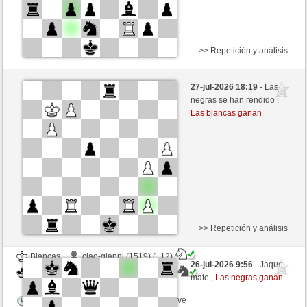
>> Repetición y análisis
Blancas
Wolverine1974 (1424) (-17)
27-jul-2026 18:19
- Las
Negras
mikeSchach (1408) (+17)
negras se han rendido ,
Las blancas ganan
Tiempo: 4 minutes/side + 0 seconds/move
Esta partida es por puntos
>> Repetición y análisis
Blancas
ciao-gianni (1519) (+12)
26-jul-2026 9:56
- Jaque
Negras
mikeSchach (1420) (-12)
mate ,
Las negras ganan
Tiempo: 4 minutes/side + 0 seconds/move