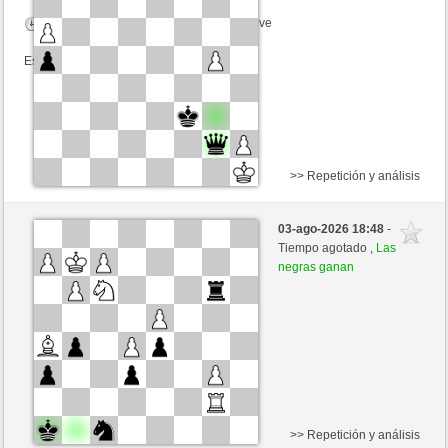
Tiempo: 4 minutes/side + 0 seconds/move
Esta partida es por puntos
>> Repetición y análisis
Blancas
BuffaloBills1064 (1200) (-28)
03-ago-2026 18:48
-
Negras
mikeSchach (1366) (+9)
Tiempo agotado ,
Las
negras ganan
Tiempo: 5 minutes/side + 0 seconds/move
Esta partida es por puntos
>> Repetición y análisis