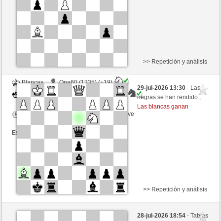
Esta partida es por puntos
>> Repetición y análisis
Blancas
Opa60 (1335) (+19)
29-jul-2026 13:30
- Las
Negras
mikeSchach (1401) (-19)
negras se han rendido ,
Las blancas ganan
Tiempo: 4 minutes/side + 0 seconds/move
Esta partida es por puntos
>> Repetición y análisis
Blancas
francol25 (1442) (+15)
28-jul-2026 18:54
- Tablas