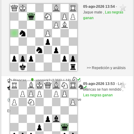
Blancas
Easyplay (1015) (-4)
05-ago-2026 13:54
-
Negras
mikeSchach (1334) (+4)
Jaque mate ,
Las negras
ganan
Tiempo: 4 minutes/side + 0 seconds/move
Esta partida es por puntos
>> Repetición y análisis
Blancas
yannick2 (1366) (-18)
05-ago-2026 13:53
- Las
Negras
mikeSchach (1316) (+18)
blancas se han rendido ,
Las negras ganan
Tiempo: 4 minutes/side + 0 seconds/move
Esta partida es por puntos