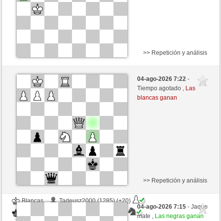
>> Repetición y análisis
Blancas
haverbeck1928 (1100) (+64)
04-ago-2026 7:22
-
Negras
mikeSchach (1355) (-26)
Tiempo agotado ,
Las
blancas ganan
Tiempo: 4 minutes/side + 0 seconds/move
Esta partida es por puntos
>> Repetición y análisis
Blancas
Tadeusz2000 (1285) (+20)
04-ago-2026 7:15
- Jaque
Negras
mikeSchach (1375) (-20)
mate ,
Las negras ganan