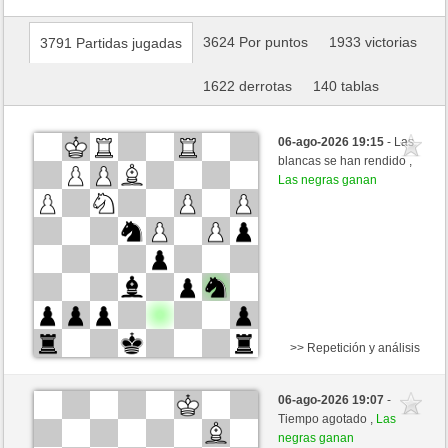
3624 Por puntos
1933 victorias
3791 Partidas jugadas
1622 derrotas
140 tablas
06-ago-2026 19:15
- Las
blancas se han rendido ,
Las negras ganan
>> Repetición y análisis
Blancas
URANO1960 (1281) (-13)
06-ago-2026 19:07
-
Negras
mikeSchach (1351) (+13)
Tiempo agotado ,
Las
negras ganan