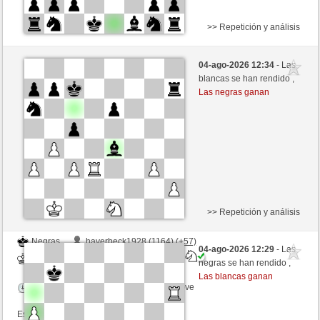
>> Repetición y análisis
Blancas
Merano (1158) (-10)
04-ago-2026 12:34
- Las
Negras
mikeSchach (1306) (+10)
blancas se han rendido ,
Las negras ganan
Tiempo: 4 minutes/side + 0 seconds/move
Esta partida es por puntos
>> Repetición y análisis
Negras
haverbeck1928 (1164) (+57)
04-ago-2026 12:29
- Las
Blancas
mikeSchach (1329) (-23)
negras se han rendido ,
Las blancas ganan
Tiempo: 4 minutes/side + 0 seconds/move
Esta partida es por puntos