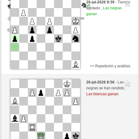
26-jul-2026 9:39
- Tiempo
Negras
mikeSchach (1422) (+15)
agotado ,
Las negras
ganan
Tiempo: 4 minutes/side + 0 seconds/move
Esta partida es por puntos
>> Repetición y análisis
Blancas
Eisenbaer (1457) (-18)
26-jul-2026 8:56
- Las
Negras
mikeSchach (1404) (+18)
negras se han rendido ,
Las blancas ganan
Tiempo: 5 minutes/side + 0 seconds/move
Esta partida es por puntos