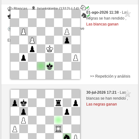
Blancas
broekskietre (1312) (-14)
01-ago-2026 11:38
- Las
Negras
mikeSchach (1352) (+14)
negras se han rendido ,
Las blancas ganan
Tiempo: 4 minutes/side + 0 seconds/move
Esta partida es por puntos
>> Repetición y análisis
Blancas
Peter17 (1549) (+8)
30-jul-2026 17:21
- Las
Negras
mikeSchach (1360) (-8)
blancas se han rendido ,
Las negras ganan
Tiempo: 4 minutes/side + 0 seconds/move
Esta partida es por puntos