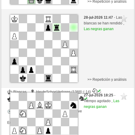
>> Repetición y análisis
Blancas
mazziere (1280) (+23)
28-jul-2026 11:47
- Las
Negras
mikeSchach (1439) (-23)
blancas se han rendido ,
Las negras ganan
Tiempo: 4 minutes/side + 0 seconds/move
Esta partida es por puntos
>> Repetición y análisis
Blancas
HeuteSchonVerloren (1388) (-14)
27-jul-2026 18:25
-
Negras
mikeSchach (1425) (+14)
Tiempo agotado ,
Las
negras ganan
Tiempo: 4 minutes/side + 0 seconds/move
Esta partida es por puntos