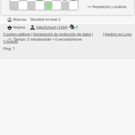
>> Repetición y análisis
Blancas
Stockfish AI nivel 2
Negras
mikeSchach (1404)
Cookies settings
|
Declaración de protección de datos
|
|
Ajedrez eu Logo
Tiempo: 5 minutes/side + 0 seconds/move
Contacto
Ping:
?