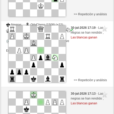
>> Repetición y análisis
Negras
OdyChess (1508) (+22)
30-jul-2026 17:19
- Las
Blancas
mikeSchach (1370) (-10)
negras se han rendido ,
Las blancas ganan
Tiempo: 4 minutes/side + 0 seconds/move
Esta partida es por puntos
>> Repetición y análisis
Blancas
OdyChess (1480) (+28)
30-jul-2026 17:13
- Las
Negras
mikeSchach (1382) (-12)
negras se han rendido ,
Las blancas ganan
Tiempo: 4 minutes/side + 0 seconds/move