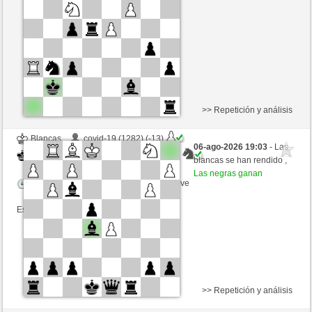
Tiempo: 4 minutes/side + 0 seconds/move
Esta partida es por puntos
>> Repetición y análisis
Blancas
covid-19 (1282) (-13)
06-ago-2026 19:03
- Las
Negras
mikeSchach (1338) (+13)
blancas se han rendido ,
Las negras ganan
Tiempo: 4 minutes/side + 0 seconds/move
Esta partida es por puntos
>> Repetición y análisis