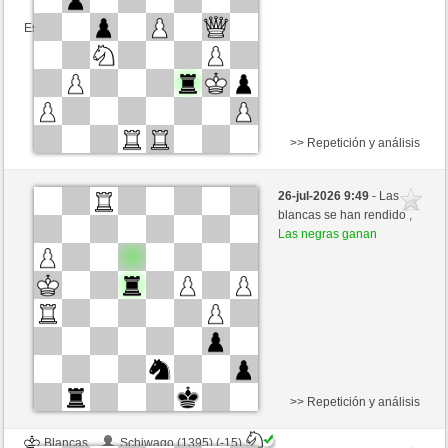
Esta partida es por puntos
>> Repetición y análisis
Negras
Allfred (1420) (+17)
26-jul-2026 9:49
- Las
Blancas
mikeSchach (1437) (-17)
blancas se han rendido ,
Las negras ganan
Tiempo: 4 minutes/side + 0 seconds/move
Esta partida es por puntos
>> Repetición y análisis
Blancas
Schiwago (1395) (-15)