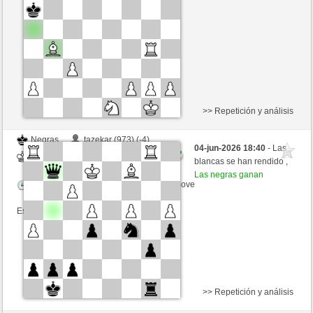
Tiempo: 15 minutes/side + 0 seconds/move
Esta partida es por puntos
>> Repetición y análisis
Negras
tazekar (973) (-4)
04-jun-2026 18:40
- Las
Blancas
mario39 (1325) (+4)
blancas se han rendido ,
Las negras ganan
Tiempo: 15 minutes/side + 0 seconds/move
Esta partida es por puntos
>> Repetición y análisis