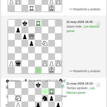
>> Repetición y análisis
Negras
Lykos (1315) (-11)
22-may-2026 18:45
-
Blancas
mario39 (1437) (+11)
Jaque mate ,
Las blancas
ganan
Tiempo: 15 minutes/side + 0 seconds/move
Esta partida es por puntos
>> Repetición y análisis
Negras
Beckett06 (1447) (-17)
21-may-2026 18:19
-
Blancas
mario39 (1435) (+17)
Tiempo agotado ,
Las
blancas ganan
Tiempo: 15 minutes/side + 0 seconds/move
Esta partida es por puntos