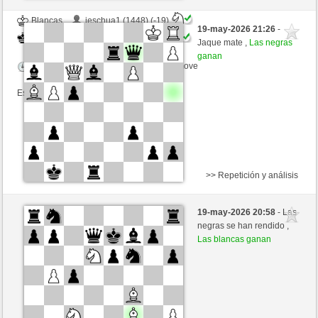
Blancas
jeschua1 (1448) (-19)
19-may-2026 21:26
-
Negras
mario39 (1387) (+19)
Jaque mate ,
Las negras
ganan
Tiempo: 10 minutes/side + 0 seconds/move
Esta partida es por puntos
>> Repetición y análisis
Blancas
Tykwa (1301) (-13)
19-may-2026 20:58
- Las
Negras
mario39 (1374) (+13)
negras se han rendido ,
Las blancas ganan
Tiempo: 10 minutes/side + 0 seconds/move
Esta partida es por puntos