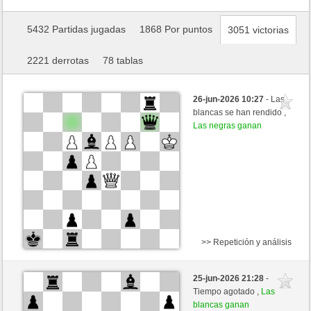
5432 Partidas jugadas
1868 Por puntos
3051 victorias
2221 derrotas
78 tablas
26-jun-2026 10:27
- Las
blancas se han rendido ,
Las negras ganan
>> Repetición y análisis
Blancas
Blu_mare88 (1374) (-18)
25-jun-2026 21:28
-
Negras
mario39 (1329) (+18)
Tiempo agotado ,
Las
blancas ganan