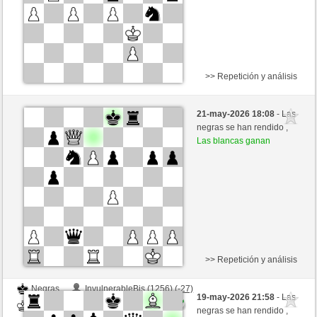
>> Repetición y análisis
Negras
cougorille (1552) (-21)
21-may-2026 18:08
- Las
Blancas
mario39 (1432) (+21)
negras se han rendido ,
Las blancas ganan
Tiempo: 15 minutes/side + 0 seconds/move
Esta partida es por puntos
>> Repetición y análisis
Negras
InvulnerableBis (1256) (-27)
19-may-2026 21:58
- Las
Blancas
mario39 (1423) (+9)
negras se han rendido ,