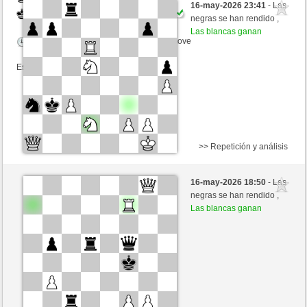
16-may-2026 23:41
- Las
Negras
mario39 (1352) (+13)
negras se han rendido ,
Las blancas ganan
Tiempo: 15 minutes/side + 0 seconds/move
Esta partida es por puntos
>> Repetición y análisis
Negras
FIBES (1292) (-14)
16-may-2026 18:50
- Las
Blancas
mario39 (1338) (+14)
negras se han rendido ,
Las blancas ganan
Tiempo: 15 minutes/side + 0 seconds/move
Esta partida es por puntos