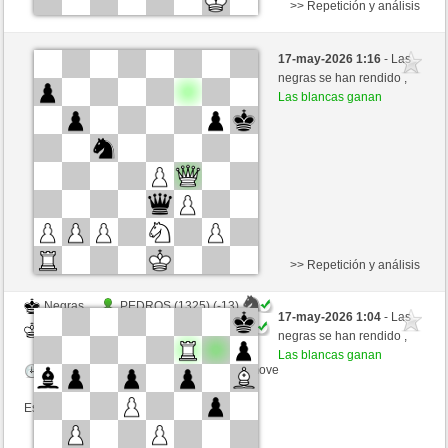
>> Repetición y análisis
Negras
AGUILILLO3515 (1255) (-10)
17-may-2026 1:16
- Las
Blancas
mario39 (1395) (+10)
negras se han rendido ,
Las blancas ganan
Tiempo: 10 minutes/side + 0 seconds/move
Esta partida es por puntos
>> Repetición y análisis
Negras
PEDROS (1325) (-13)
17-may-2026 1:04
- Las
Blancas
mario39 (1382) (+13)
negras se han rendido ,
Las blancas ganan
Tiempo: 10 minutes/side + 0 seconds/move
Esta partida es por puntos