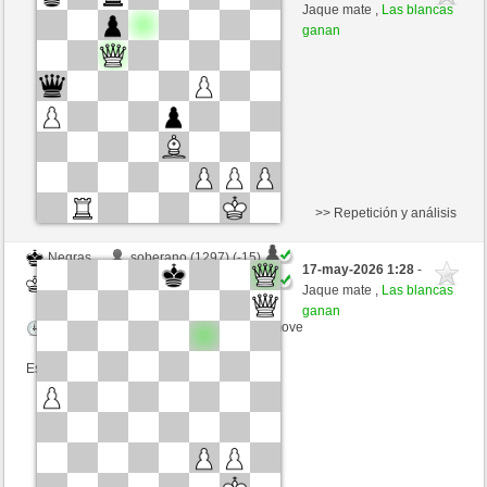
Blancas
mario39 (1344) (+13)
Jaque mate ,
Las blancas
ganan
Tiempo: 15 minutes/side + 0 seconds/move
Esta partida es por puntos
>> Repetición y análisis
Negras
soberano (1297) (-15)
17-may-2026 1:28
-
Blancas
mario39 (1329) (+15)
Jaque mate ,
Las blancas
ganan
Tiempo: 15 minutes/side + 0 seconds/move
Esta partida es por puntos