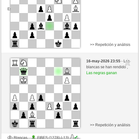
Esta partida es por puntos
>> Repetición y análisis
Blancas
dan53 (1246) (-12)
16-may-2026 23:55
- Las
Negras
mario39 (1340) (+12)
blancas se han rendido ,
Las negras ganan
Tiempo: 10 minutes/side + 0 seconds/move
Esta partida es por puntos
>> Repetición y análisis
Blancas
FIBES (1278) (-13)