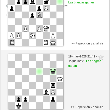
Las blancas ganan
Tiempo: 15 minutes/side + 0 seconds/move
Esta partida es por puntos
>> Repetición y análisis
Negras
jeschua1 (1429) (-17)
19-may-2026 21:42
-
Blancas
mario39 (1406) (+17)
Jaque mate ,
Las negras
ganan
Tiempo: 10 minutes/side + 0 seconds/move
Esta partida es por puntos
>> Repetición y análisis