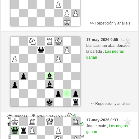
>> Repetición y análisis
Negras
PEDROS (1340) (-15)
17-may-2026 0:55
- Las
Blancas
mario39 (1367) (+15)
blancas han abandonado
la partida ,
Las negras
Tiempo: 10 minutes/side + 0 seconds/move
ganan
Esta partida es por puntos
>> Repetición y análisis
Blancas
Pfeil (1342) (-16)
17-may-2026 0:33
-
Negras
mario39 (1351) (+16)
Jaque mate ,
Las negras
ganan
Tiempo: 8 minutes/side + 0 seconds/move