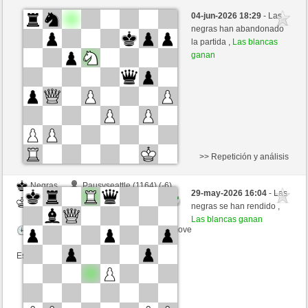
Blancas
Andalusia (1466) (-18)
04-jun-2026 18:29
- Las
Negras
mario39 (1414) (+18)
negras han abandonado
la partida ,
Las blancas
Tiempo: 15 minutes/side + 0 seconds/move
ganan
Esta partida es por puntos
>> Repetición y análisis
Negras
Pausyseattle (1164) (-6)
29-may-2026 16:04
- Las
Blancas
mario39 (1408) (+6)
negras se han rendido ,
Las blancas ganan
Tiempo: 15 minutes/side + 0 seconds/move
Esta partida es por puntos