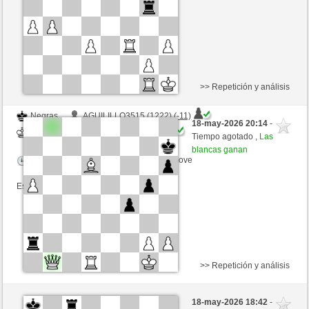
Esta partida es por puntos
>> Repetición y análisis
Negras
AGUILILLO3515 (1222) (-11)
18-may-2026 20:14
-
Blancas
mario39 (1340) (+11)
Tiempo agotado ,
Las
blancas ganan
Tiempo: 15 minutes/side + 0 seconds/move
Esta partida es por puntos
>> Repetición y análisis
Negras
limszach (1279) (-13)
18-may-2026 18:42
-