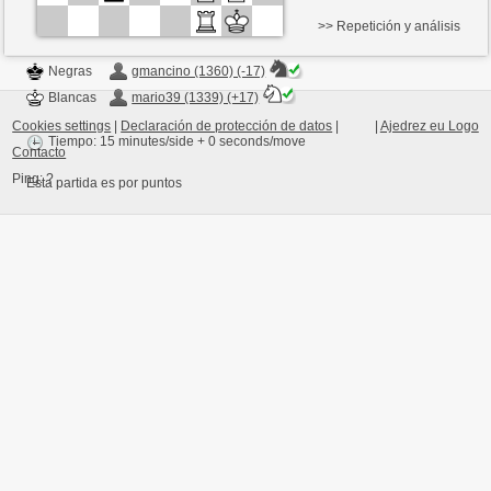
>> Repetición y análisis
Negras
gmancino (1360) (-17)
Blancas
mario39 (1339) (+17)
Cookies settings
|
Declaración de protección de datos
|
|
Ajedrez eu Logo
Tiempo: 15 minutes/side + 0 seconds/move
Contacto
Ping:
?
Esta partida es por puntos