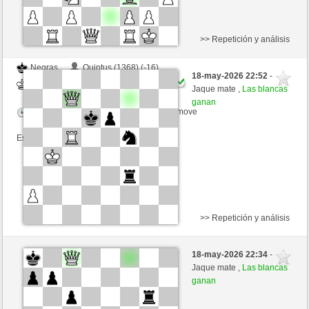
>> Repetición y análisis
Negras
Quintus (1368) (-16)
18-may-2026 22:52
-
Blancas
mario39 (1358) (+16)
Jaque mate ,
Las blancas
ganan
Tiempo: 15 minutes/side + 10 seconds/move
Esta partida es por puntos
>> Repetición y análisis
Negras
Pecchio (1120) (-7)
18-may-2026 22:34
-
Blancas
mario39 (1351) (+7)
Jaque mate ,
Las blancas
ganan
Tiempo: 15 minutes/side + 0 seconds/move