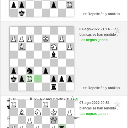
>> Repetición y análisis
Blancas
albert2 (1591) (-11)
07-ago-2022 21:14
- Las
Negras
luismsb (1712) (+11)
blancas se han rendido ,
Las negras ganan
Tiempo: 15 minutes/side + 0 seconds/move
Esta partida es por puntos
>> Repetición y análisis
Blancas
Yasha1992 (1245) (-2)
07-ago-2022 20:51
- Las
Negras
luismsb (1710) (+2)
blancas se han rendido ,
Las negras ganan
Tiempo: 15 minutes/side + 0 seconds/move