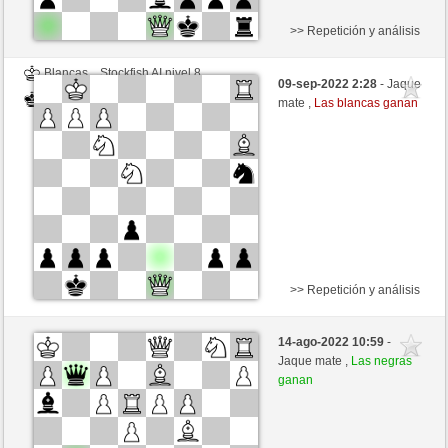
>> Repetición y análisis
Blancas
Stockfish AI nivel 8
09-sep-2022 2:28
- Jaque
Negras
luismsb (1726)
mate ,
Las blancas ganan
>> Repetición y análisis
Blancas
Stockfish AI nivel 8
14-ago-2022 10:59
-
Negras
luismsb (1726)
Jaque mate ,
Las negras
ganan