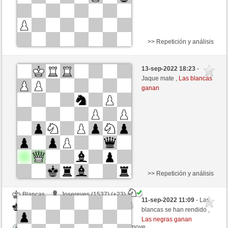
>> Repetición y análisis
Negras
Stockfish AI nivel 8
13-sep-2022 18:23
-
Blancas
luismsb (1682)
Jaque mate ,
Las blancas
ganan
>> Repetición y análisis
Blancas
Josereyes (1537) (+23)
11-sep-2022 11:09
- Las
Negras
luismsb (1705) (-23)
blancas se han rendido ,
Las negras ganan
Tiempo: 10 minutes/side + 20 seconds/move