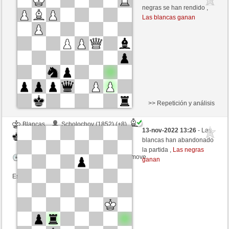
Blancas
luismsb (1645) (-7)
negras se han rendido ,
Las blancas ganan
Tiempo: 20 minutes/side + 16 seconds/move
Esta partida es por puntos
>> Repetición y análisis
Blancas
Scholochov (1852) (+8)
13-nov-2022 13:26
- Las
Negras
luismsb (1653) (-8)
blancas han abandonado
la partida ,
Las negras
Tiempo: 20 minutes/side + 16 seconds/move
ganan
Esta partida es por puntos