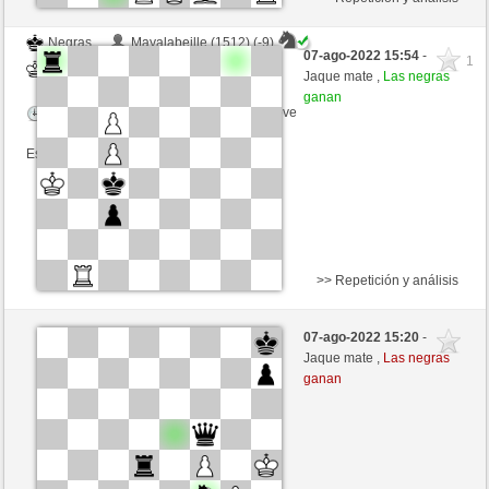
Negras
Mayalabeille (1512) (-9)
07-ago-2022 15:54
-
1
Blancas
luismsb (1688) (+9)
Jaque mate ,
Las negras
ganan
Tiempo: 5 minutes/side + 8 seconds/move
Esta partida es por puntos
>> Repetición y análisis
Blancas
onslow (1356) (-4)
07-ago-2022 15:20
-
Negras
luismsb (1684) (+4)
Jaque mate ,
Las negras
ganan
Tiempo: 12 minutes/side + 7 seconds/move
Esta partida es por puntos