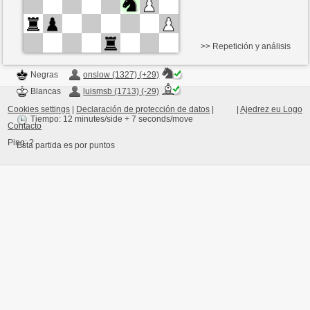
>> Repetición y análisis
Negras
onslow (1327) (+29)
Blancas
luismsb (1713) (-29)
Cookies settings
|
Declaración de protección de datos
|
|
Ajedrez eu Logo
Tiempo: 12 minutes/side + 7 seconds/move
Contacto
Ping:
?
Esta partida es por puntos