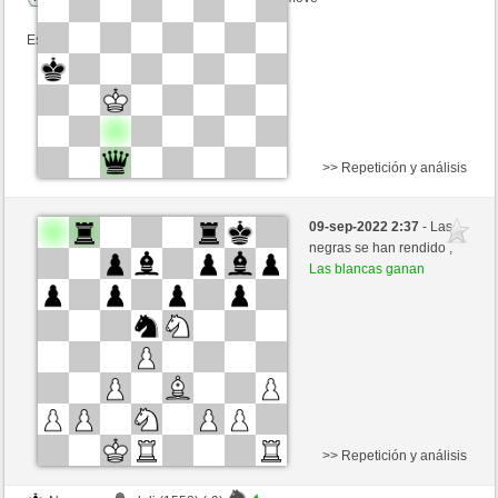
Esta partida es por puntos
>> Repetición y análisis
Negras
ThirdHokage (1271) (+30)
09-sep-2022 2:37
- Las
Blancas
luismsb (1735) (-30)
negras se han rendido ,
Las blancas ganan
Tiempo: 15 minutes/side + 0 seconds/move
Esta partida es por puntos
>> Repetición y análisis