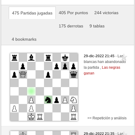
405 Por puntos
244 victorias
475 Partidas jugadas
175 derrotas
9 tablas
4 bookmarks
29-dic-2022 21:45
- Las
blancas han abandonado
la partida ,
Las negras
ganan
>> Repetición y análisis
Negras
Scholochov (1860) (+7)
29-dic-2022 21:35
- Las