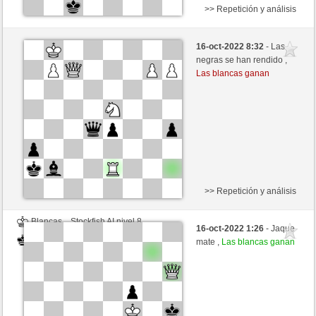
>> Repetición y análisis
Negras
Milovan1961 (1298) (+29)
16-oct-2022 8:32
- Las
Blancas
luismsb (1682) (-29)
negras se han rendido ,
Las blancas ganan
Tiempo: 20 minutes/side + 16 seconds/move
Esta partida es por puntos
>> Repetición y análisis
Blancas
Stockfish AI nivel 8
16-oct-2022 1:26
- Jaque
Negras
luismsb (1682)
mate ,
Las blancas ganan