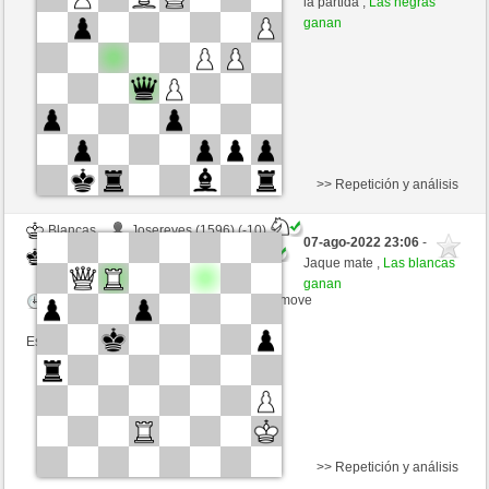
la partida ,
Las negras
Tiempo: 16 minutes/side + 16 seconds/move
ganan
Esta partida es por puntos
>> Repetición y análisis
Blancas
Josereyes (1596) (-10)
07-ago-2022 23:06
-
Negras
luismsb (1723) (+10)
Jaque mate ,
Las blancas
ganan
Tiempo: 15 minutes/side + 15 seconds/move
Esta partida es por puntos
>> Repetición y análisis