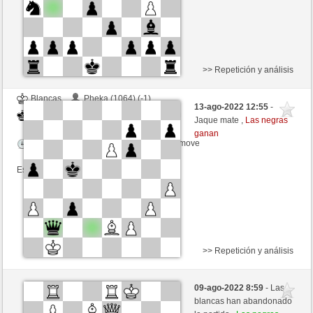
>> Repetición y análisis
Blancas
Pheka (1064) (-1)
13-ago-2022 12:55
-
Negras
luismsb (1725) (+1)
Jaque mate ,
Las negras
ganan
Tiempo: 15 minutes/side + 10 seconds/move
Esta partida es por puntos
>> Repetición y análisis
Negras
Patzer-For-Life (1910) (+8)
09-ago-2022 8:59
- Las
Blancas
luismsb (1733) (-8)
blancas han abandonado