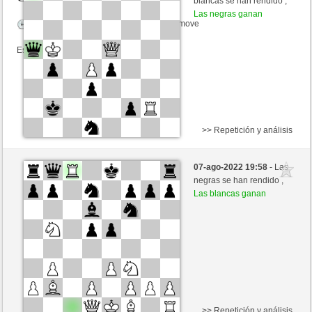
blancas se han rendido ,
Las negras ganan
Tiempo: 16 minutes/side + 16 seconds/move
Esta partida es por puntos
>> Repetición y análisis
Blancas
AntonBeton (1500) (-8)
07-ago-2022 19:58
- Las
Negras
luismsb (1697) (+8)
negras se han rendido ,
Las blancas ganan
Tiempo: 15 minutes/side + 15 seconds/move
Esta partida es por puntos
>> Repetición y análisis