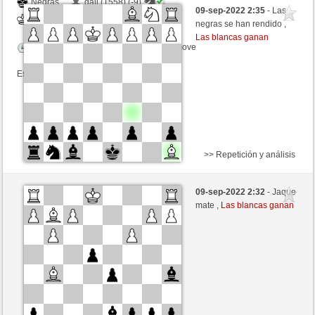
Negras
dali (1558) (-9)
09-sep-2022 2:35
- Las
Blancas
luismsb (1726) (+9)
negras se han rendido ,
Las blancas ganan
Tiempo: 10 minutes/side + 0 seconds/move
Esta partida es por puntos
>> Repetición y análisis
Blancas
Stockfish AI nivel 8
09-sep-2022 2:32
- Jaque
Negras
luismsb (1726)
mate ,
Las blancas ganan