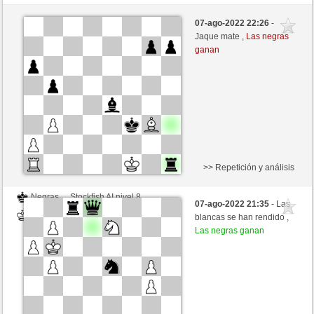
Negras
Eiscreme44 (1200)
07-ago-2022 22:26
-
Blancas
luismsb (1723)
Jaque mate ,
Las negras
ganan
Tiempo: 24 minutes/side + 2 seconds/move
>> Repetición y análisis
Negras
Stockfish AI nivel 8
07-ago-2022 21:35
- Las
Blancas
luismsb (1723)
blancas se han rendido ,
Las negras ganan