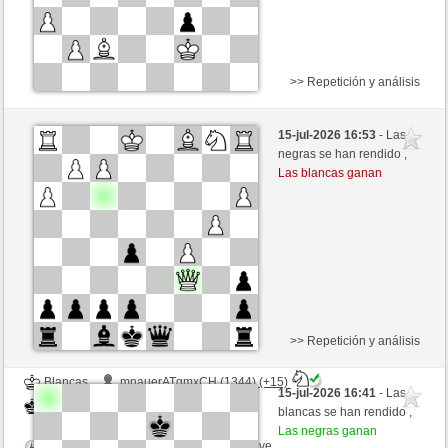
>> Repetición y análisis
Negras
aleviviano (1578) (-26)
15-jul-2026 16:53
- Las
Blancas
liko71 (1311) (+26)
negras se han rendido ,
Las blancas ganan
Tiempo: 6 minutes/side + 3 seconds/move
Esta partida es por puntos
>> Repetición y análisis
Blancas
mnauerATgmxCH (1344) (+15)
15-jul-2026 16:41
- Las
Negras
liko71 (1326) (-15)
blancas se han rendido ,
Las negras ganan
Tiempo: 3 minutes/side + 2 seconds/move