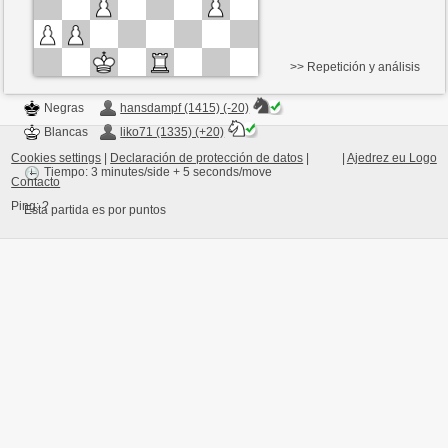
>> Repetición y análisis
Negras
hansdampf (1415) (-20)
Blancas
liko71 (1335) (+20)
Cookies settings
|
Declaración de protección de datos
|
|
Ajedrez eu Logo
Tiempo: 3 minutes/side + 5 seconds/move
Contacto
Ping:
?
Esta partida es por puntos