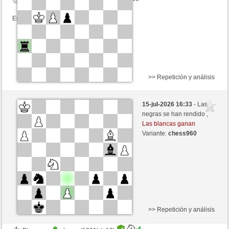
Esta partida es por puntos
>> Repetición y análisis
Blancas
Alkanoid (1454) (-23)
15-jul-2026 16:33
- Las
Negras
liko71 (1303) (+23)
negras se han rendido ,
Las blancas ganan
Tiempo: 5 minutes/side + 3 seconds/move
Variante:
chess960
Esta partida es por puntos
>> Repetición y análisis