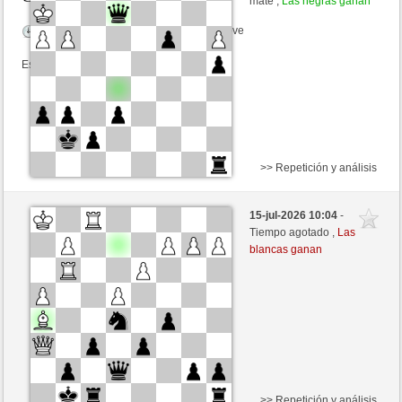
mate ,
Las negras ganan
Tiempo: 2 minutes/side + 0 seconds/move
Esta partida es por puntos
>> Repetición y análisis
Blancas
Der_Bessere_Bin_lch (1414) (-41)
15-jul-2026 10:04
-
Negras
liko71 (1355) (+19)
Tiempo agotado ,
Las
blancas ganan
Tiempo: 2 minutes/side + 0 seconds/move
Esta partida es por puntos
>> Repetición y análisis