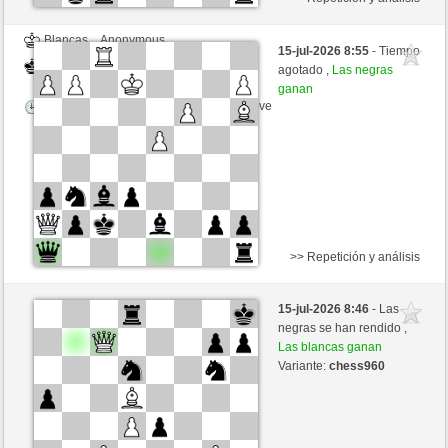
Blancas
Anonymous
15-jul-2026 8:55
- Tiempo
Negras
liko71 (1355)
agotado ,
Las negras
ganan
Tiempo: 2 minutes/side + 0 seconds/move
>> Repetición y análisis
Blancas
Anonymous
15-jul-2026 8:46
- Las
Negras
liko71 (1355)
negras se han rendido ,
Las blancas ganan
Tiempo: 2 minutes/side + 0 seconds/move
Variante:
chess960