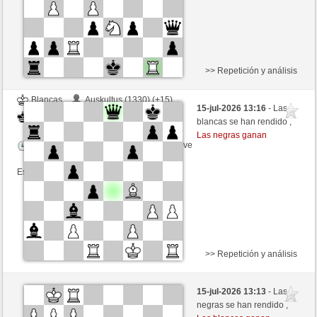
>> Repetición y análisis
Blancas
Auskultus (1330) (+15)
15-jul-2026 13:16
- Las
Negras
liko71 (1312) (-15)
blancas se han rendido ,
Las negras ganan
Tiempo: 3 minutes/side + 0 seconds/move
Esta partida es por puntos
>> Repetición y análisis
Negras
Auskultus (1313) (+17)
15-jul-2026 13:13
- Las
Blancas
liko71 (1329) (-17)
negras se han rendido ,