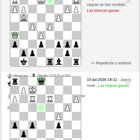
Negras
liko71 (1321) (+14)
negras se han rendido ,
Las blancas ganan
Tiempo: 7 minutes/side + 3 seconds/move
Esta partida es por puntos
>> Repetición y análisis
Blancas
Shelly (1017) (+30)
15-jul-2026 18:11
- Jaque
Negras
liko71 (1349) (-28)
mate ,
Las negras ganan
Tiempo: 5 minutes/side + 5 seconds/move
Esta partida es por puntos