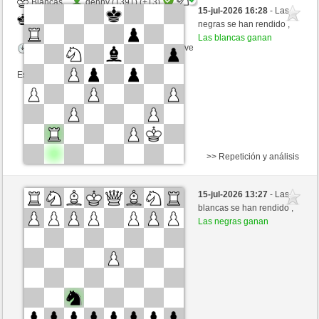
Blancas
denny (1391) (+13)
15-jul-2026 16:28
- Las
Negras
liko71 (1316) (-13)
negras se han rendido ,
Las blancas ganan
Tiempo: 5 minutes/side + 8 seconds/move
Esta partida es por puntos
>> Repetición y análisis
Negras
ciuciaciucia (1248) (-14)
15-jul-2026 13:27
- Las
Blancas
liko71 (1302) (+14)
blancas se han rendido ,
Las negras ganan
Tiempo: 5 minutes/side + 0 seconds/move
Esta partida es por puntos