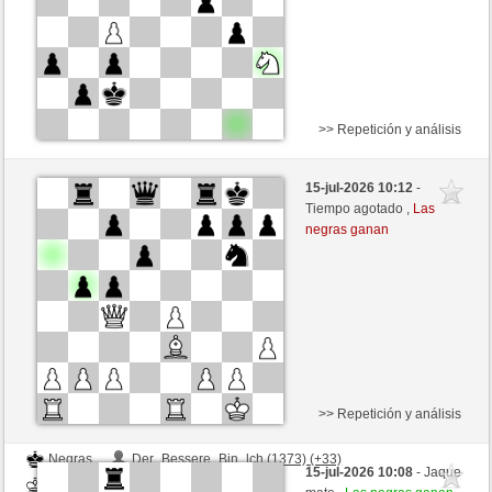
>> Repetición y análisis
Blancas
Der_Bessere_Bin_lch (1406) (+27)
15-jul-2026 10:12
-
Negras
liko71 (1358) (-14)
Tiempo agotado ,
Las
negras ganan
Tiempo: 2 minutes/side + 0 seconds/move
Esta partida es por puntos
>> Repetición y análisis
Negras
Der_Bessere_Bin_lch (1373) (+33)
15-jul-2026 10:08
- Jaque
Blancas
liko71 (1374) (-16)