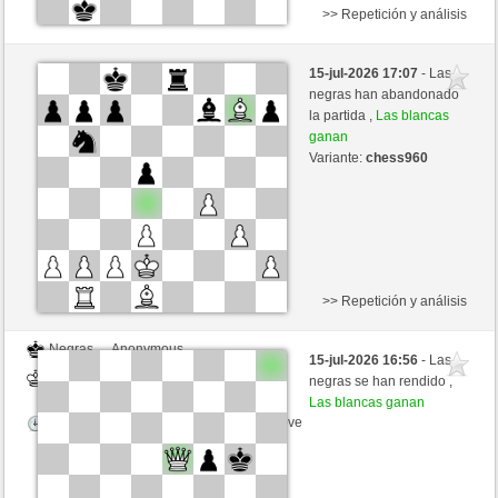
>> Repetición y análisis
Blancas
Jap3333 (1238) (-12)
15-jul-2026 17:07
- Las
Negras
liko71 (1337) (+12)
negras han abandonado
la partida ,
Las blancas
Tiempo: 6 minutes/side + 6 seconds/move
ganan
Variante:
chess960
Esta partida es por puntos
>> Repetición y análisis
Negras
Anonymous
15-jul-2026 16:56
- Las
Blancas
liko71 (1337)
negras se han rendido ,
Las blancas ganan
Tiempo: 9 minutes/side + 5 seconds/move