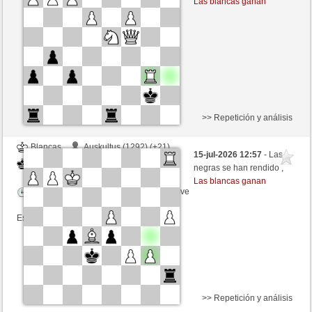
Las blancas ganan
Tiempo: 3 minutes/side + 0 seconds/move
Esta partida es por puntos
>> Repetición y análisis
Blancas
Auskultus (1292) (+21)
15-jul-2026 12:57
- Las
Negras
liko71 (1348) (-19)
negras se han rendido ,
Las blancas ganan
Tiempo: 3 minutes/side + 0 seconds/move
Esta partida es por puntos
>> Repetición y análisis