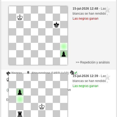
Blancas
MrIncolloy (1488) (+10)
15-jul-2026 12:48
- Las
Negras
liko71 (1358) (-10)
blancas se han rendido ,
Las negras ganan
Tiempo: 5 minutes/side + 0 seconds/move
Esta partida es por puntos
>> Repetición y análisis
Negras
Ahnungslose (1493) (+10)
15-jul-2026 12:39
- Las
Blancas
liko71 (1368) (-10)
blancas se han rendido ,
Las negras ganan
Tiempo: 2 minutes/side + 5 seconds/move
Esta partida es por puntos