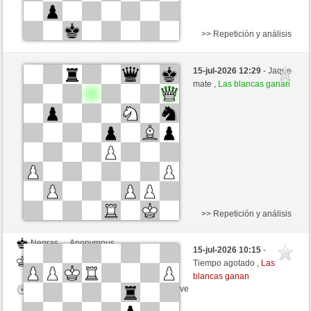
>> Repetición y análisis
Blancas
MrIncolloy (1530) (-24)
15-jul-2026 12:29
- Jaque
Negras
liko71 (1344) (+24)
mate ,
Las blancas ganan
Tiempo: 5 minutes/side + 0 seconds/move
Esta partida es por puntos
>> Repetición y análisis
Negras
Anonymous
15-jul-2026 10:15
-
Blancas
liko71 (1344)
Tiempo agotado ,
Las
blancas ganan
Tiempo: 5 minutes/side + 0 seconds/move