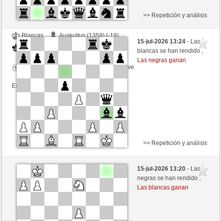
>> Repetición y análisis
Blancas
Auskultus (1359) (-19)
15-jul-2026 13:24
- Las
Negras
liko71 (1283) (+19)
blancas se han rendido ,
Las negras ganan
Tiempo: 3 minutes/side + 0 seconds/move
Esta partida es por puntos
>> Repetición y análisis
Negras
Auskultus (1345) (+14)
15-jul-2026 13:20
- Las
Blancas
liko71 (1297) (-14)
negras se han rendido ,
Las blancas ganan
Tiempo: 3 minutes/side + 0 seconds/move
Esta partida es por puntos