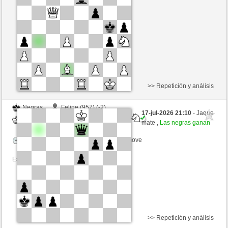
Tiempo: 10 minutes/side + 8 seconds/move
Esta partida es por puntos
>> Repetición y análisis
Negras
Feline (957) (-2)
17-jul-2026 21:10
- Jaque
Blancas
congcomayo (1447) (+2)
mate ,
Las negras ganan
Tiempo: 10 minutes/side + 8 seconds/move
Esta partida es por puntos
>> Repetición y análisis