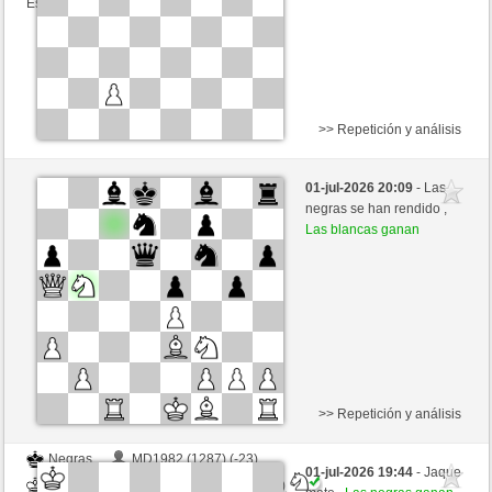
Esta partida es por puntos
>> Repetición y análisis
Negras
KerlKerl (1422) (-16)
01-jul-2026 20:09
- Las
Blancas
congcomayo (1419) (+16)
negras se han rendido ,
Las blancas ganan
Tiempo: 10 minutes/side + 8 seconds/move
Esta partida es por puntos
>> Repetición y análisis
Negras
MD1982 (1287) (-23)
01-jul-2026 19:44
- Jaque
Blancas
congcomayo (1408) (+11)