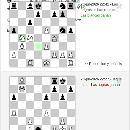
Negras
blackwins (1537) (-20)
20-jul-2026 22:41
- Las
Blancas
congcomayo (1440) (+20)
negras se han rendido ,
Las blancas ganan
Tiempo: 10 minutes/side + 8 seconds/move
Esta partida es por puntos
>> Repetición y análisis
Negras
BlueIceWolf91 (1308) (-11)
20-jul-2026 22:27
- Jaque
Blancas
congcomayo (1429) (+11)
mate ,
Las negras ganan
Tiempo: 15 minutes/side + 11 seconds/move
Esta partida es por puntos