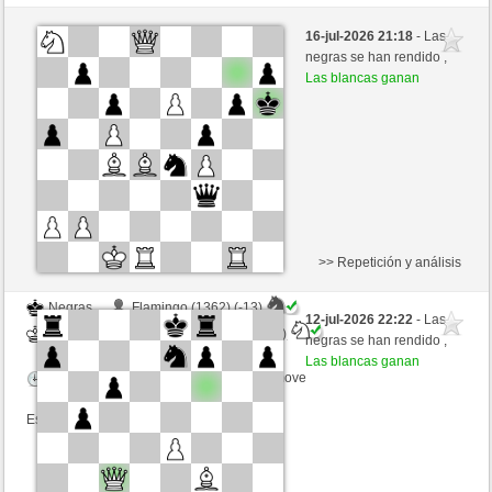
Blancas
Stockfish AI nivel 4
16-jul-2026 21:18
- Las
Negras
congcomayo (1444)
negras se han rendido ,
Las blancas ganan
>> Repetición y análisis
Negras
Flamingo (1362) (-13)
12-jul-2026 22:22
- Las
Blancas
congcomayo (1431) (+13)
negras se han rendido ,
Las blancas ganan
Tiempo: 10 minutes/side + 8 seconds/move
Esta partida es por puntos