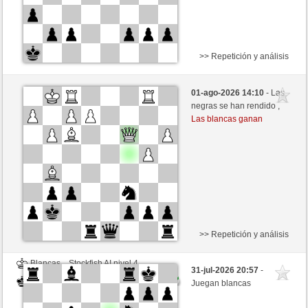
>> Repetición y análisis
Blancas
Stockfish AI nivel 4
01-ago-2026 14:10
- Las
Negras
congcomayo (1460)
negras se han rendido ,
Las blancas ganan
>> Repetición y análisis
Blancas
Stockfish AI nivel 4
31-jul-2026 20:57
-
Negras
congcomayo (1460)
Juegan blancas