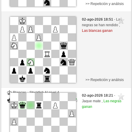
>> Repetición y análisis
Blancas
Stockfish AI nivel 4
02-ago-2026 18:51
- Las
Negras
congcomayo (1460)
negras se han rendido ,
Las blancas ganan
>> Repetición y análisis
Blancas
Stockfish AI nivel 4
02-ago-2026 18:21
-
Negras
congcomayo (1460)
Jaque mate ,
Las negras
ganan