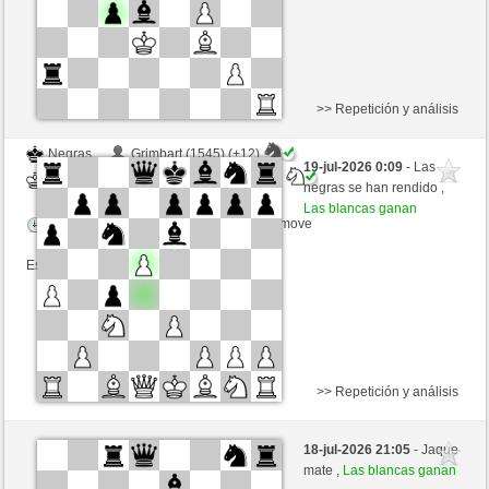
>> Repetición y análisis
Negras
Grimbart (1545) (+12)
19-jul-2026 0:09
- Las
Blancas
congcomayo (1455) (-12)
negras se han rendido ,
Las blancas ganan
Tiempo: 20 minutes/side + 10 seconds/move
Esta partida es por puntos
>> Repetición y análisis
Negras
marcelobobi (1200) (-19)
18-jul-2026 21:05
- Jaque
Blancas
congcomayo (1449) (+6)
mate ,
Las blancas ganan