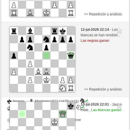
>> Repetición y análisis
Negras
jugador (1329) (-12)
12-jul-2026 22:14
- Las
Blancas
congcomayo (1419) (+12)
blancas se han rendido ,
Las negras ganan
Tiempo: 10 minutes/side + 8 seconds/move
Esta partida es por puntos
>> Repetición y análisis
Negras
Mordomo1972 (1425) (+16)
10-jul-2026 22:01
- Jaque
Blancas
congcomayo (1435) (-16)
mate ,
Las blancas ganan
Tiempo: 10 minutes/side + 8 seconds/move