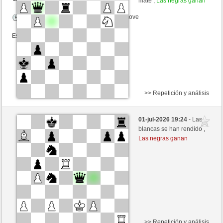
mate ,
Las negras ganan
Tiempo: 10 minutes/side + 8 seconds/move
Esta partida es por puntos
>> Repetición y análisis
Blancas
Scarlettstreet (1282) (-32)
01-jul-2026 19:24
- Las
Negras
congcomayo (1397) (+11)
blancas se han rendido ,
Las negras ganan
Tiempo: 16 minutes/side + 2 seconds/move
Esta partida es por puntos
>> Repetición y análisis