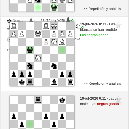
>> Repetición y análisis
Negras
dan53 (1244) (+25)
19-jul-2026 0:31
- Las
Blancas
congcomayo (1454) (-25)
blancas se han rendido ,
Las negras ganan
Tiempo: 10 minutes/side + 8 seconds/move
Esta partida es por puntos
>> Repetición y análisis
Blancas
PANAKA (1336) (-11)
19-jul-2026 0:11
- Jaque
Negras
congcomayo (1443) (+11)
mate ,
Las negras ganan
Tiempo: 10 minutes/side + 5 seconds/move
Esta partida es por puntos