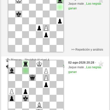
Negras
congcomayo (1460)
Jaque mate ,
Las negras
ganan
>> Repetición y análisis
Blancas
Stockfish AI nivel 4
02-ago-2026 20:28
-
Negras
congcomayo (1460)
Jaque mate ,
Las negras
ganan