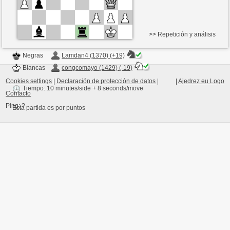
>> Repetición y análisis
Negras
Lamdan4 (1370) (+19)
Blancas
congcomayo (1429) (-19)
Cookies settings
|
Declaración de protección de datos
|
|
Ajedrez eu Logo
Tiempo: 10 minutes/side + 8 seconds/move
Contacto
Ping:
?
Esta partida es por puntos