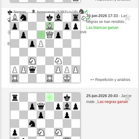
Negras
bosssanas (1382) (+18)
30-jun-2026 17:33
- Las
Blancas
congcomayo (1415) (-18)
negras se han rendido ,
Las blancas ganan
Tiempo: 10 minutes/side + 8 seconds/move
Esta partida es por puntos
>> Repetición y análisis
Negras
Raffo68 (1103) (-5)
25-jun-2026 20:43
- Jaque
Blancas
congcomayo (1410) (+5)
mate ,
Las negras ganan
Tiempo: 10 minutes/side + 8 seconds/move
Esta partida es por puntos