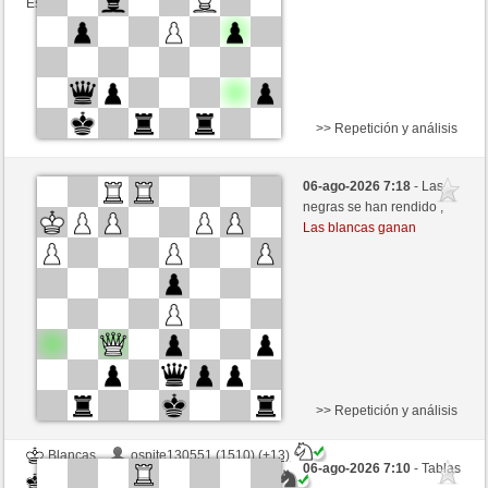
Esta partida es por puntos
>> Repetición y análisis
Blancas
Boomerslayer (1263) (-9)
06-ago-2026 7:18
- Las
Negras
ciuciaciucia (1429) (+9)
negras se han rendido ,
Las blancas ganan
Tiempo: 5 minutes/side + 0 seconds/move
Esta partida es por puntos
>> Repetición y análisis
Blancas
ospite130551 (1510) (+13)
06-ago-2026 7:10
- Tablas
Negras
ciuciaciucia (1442) (-13)