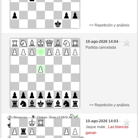
>> Repetición y análisis
Blancas
SommerSigi (1401) (-18)
10-ago-2026 14:04
-
Negras
ciuciaciucia (1329) (+18)
Partida cancelada
Tiempo: 5 minutes/side + 0 seconds/move
Esta partida es por puntos
>> Repetición y análisis
Blancas
Onkel_Tom (1383)
10-ago-2026 14:03
-
Negras
ciuciaciucia (1333)
Jaque mate ,
Las blancas
ganan
Tiempo: 5 minutes/side + 0 seconds/move