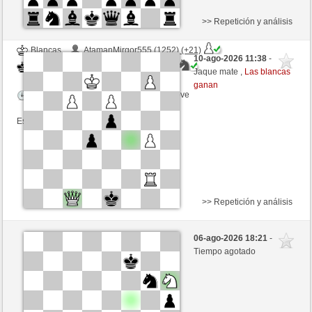
>> Repetición y análisis
Blancas
AtamanMirgor555 (1252) (+21)
10-ago-2026 11:38
-
Negras
ciuciaciucia (1370) (-21)
Jaque mate ,
Las blancas
ganan
Tiempo: 5 minutes/side + 0 seconds/move
Esta partida es por puntos
>> Repetición y análisis
Blancas
Arnito (1333) (+19)
06-ago-2026 18:21
-
Negras
ciuciaciucia (1389) (-19)
Tiempo agotado
Tiempo: 5 minutes/side + 0 seconds/move
Esta partida es por puntos