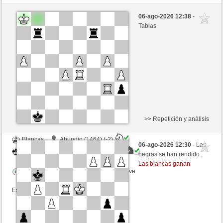
Blancas
MaxZarkhov (1294) (-10)
06-ago-2026 12:38
-
Negras
ciuciaciucia (1419) (+10)
Tablas
Tiempo: 5 minutes/side + 0 seconds/move
Esta partida es por puntos
>> Repetición y análisis
Blancas
Abundio (1464) (-2)
06-ago-2026 12:30
- Las
Negras
ciuciaciucia (1417) (+2)
negras se han rendido ,
Las blancas ganan
Tiempo: 5 minutes/side + 0 seconds/move
Esta partida es por puntos