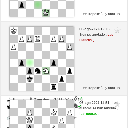
>> Repetición y análisis
Blancas
igorvs (1659) (+7)
06-ago-2026 12:03
-
Negras
ciuciaciucia (1424) (-7)
Tiempo agotado ,
Las
blancas ganan
Tiempo: 5 minutes/side + 0 seconds/move
Esta partida es por puntos
>> Repetición y análisis
Blancas
Tappabuchi (1488) (+14)
06-ago-2026 11:51
- Las
Negras
ciuciaciucia (1438) (-14)
blancas se han rendido ,
Las negras ganan
Tiempo: 5 minutes/side + 0 seconds/move