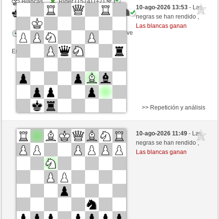
Blancas
Rider (1574) (+7)
10-ago-2026 13:53
- Las
Negras
ciuciaciucia (1340) (-7)
negras se han rendido ,
Las blancas ganan
Tiempo: 5 minutes/side + 0 seconds/move
Esta partida es por puntos
>> Repetición y análisis
Blancas
2metro (1522) (+9)
10-ago-2026 11:49
- Las
Negras
ciuciaciucia (1349) (-9)
negras se han rendido ,
Las blancas ganan
Tiempo: 5 minutes/side + 0 seconds/move
Esta partida es por puntos