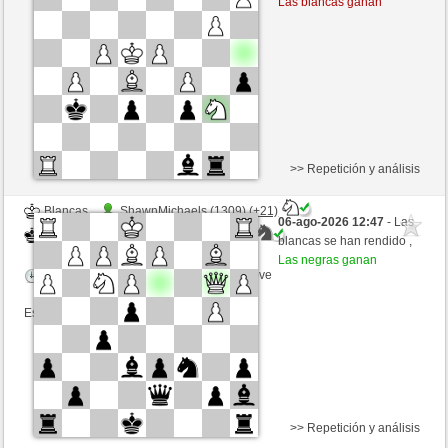
Las blancas ganan
Tiempo: 5 minutes/side + 0 seconds/move
Esta partida es por puntos
>> Repetición y análisis
Blancas
ShawnMichaels (1309) (+21)
06-ago-2026 12:47
- Las
Negras
ciuciaciucia (1429) (-21)
blancas se han rendido ,
Las negras ganan
Tiempo: 5 minutes/side + 0 seconds/move
Esta partida es por puntos
>> Repetición y análisis