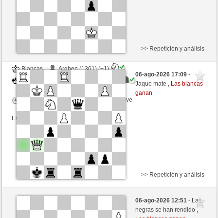
>> Repetición y análisis
Blancas
Arghen (1361) (+1)
06-ago-2026 17:09
-
Negras
ciuciaciucia (1390) (-1)
Jaque mate ,
Las blancas
ganan
Tiempo: 5 minutes/side + 0 seconds/move
Esta partida es por puntos
>> Repetición y análisis
Blancas
nurjam (1371) (+18)
06-ago-2026 12:51
- Las
Negras
ciuciaciucia (1408) (-18)
negras se han rendido ,