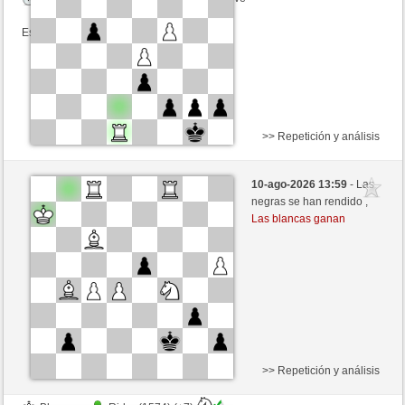
Esta partida es por puntos
>> Repetición y análisis
Blancas
docblume (1666) (+4)
10-ago-2026 13:59
- Las
Negras
ciuciaciucia (1333) (-4)
negras se han rendido ,
Las blancas ganan
Tiempo: 5 minutes/side + 0 seconds/move
Esta partida es por puntos
>> Repetición y análisis