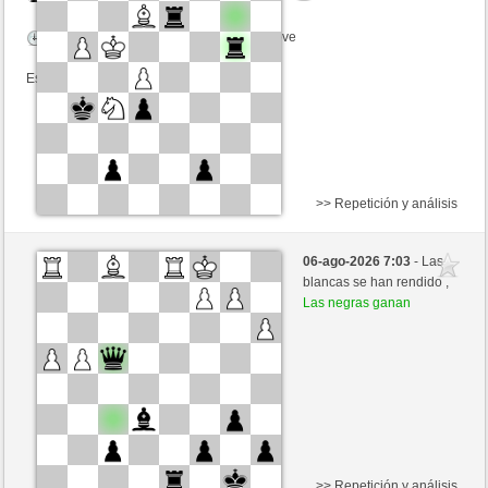
Tiempo: 5 minutes/side + 0 seconds/move
Esta partida es por puntos
>> Repetición y análisis
Blancas
NinjafigurVoltaren (1498) (-3)
06-ago-2026 7:03
- Las
Negras
ciuciaciucia (1439) (+3)
blancas se han rendido ,
Las negras ganan
Tiempo: 5 minutes/side + 0 seconds/move
Esta partida es por puntos
>> Repetición y análisis