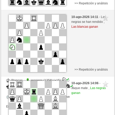
>> Repetición y análisis
Blancas
saintongeais (1373)
10-ago-2026 14:11
- Las
Negras
ciuciaciucia (1347)
negras se han rendido ,
Las blancas ganan
Tiempo: 5 minutes/side + 0 seconds/move
Esta partida es por puntos
>> Repetición y análisis
Blancas
jensjens (1358) (+15)
10-ago-2026 14:06
-
Negras
ciuciaciucia (1347) (-15)
Jaque mate ,
Las negras
ganan
Tiempo: 5 minutes/side + 0 seconds/move
Esta partida es por puntos