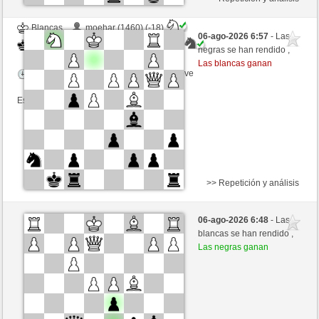
Blancas
moehar (1460) (-18)
06-ago-2026 6:57
- Las
Negras
ciuciaciucia (1421) (+18)
negras se han rendido ,
Las blancas ganan
Tiempo: 5 minutes/side + 0 seconds/move
Esta partida es por puntos
>> Repetición y análisis
Blancas
SommerSigi (1453) (+15)
06-ago-2026 6:48
- Las
Negras
ciuciaciucia (1436) (-15)
blancas se han rendido ,
Las negras ganan
Tiempo: 5 minutes/side + 0 seconds/move
Esta partida es por puntos