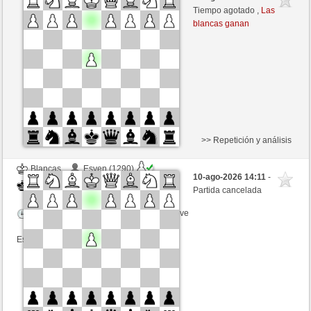
Negras
ciuciaciucia (1332) (-13)
Tiempo agotado ,
Las
blancas ganan
Tiempo: 5 minutes/side + 0 seconds/move
Esta partida es por puntos
>> Repetición y análisis
Blancas
Esven (1290)
10-ago-2026 14:11
-
Negras
ciuciaciucia (1332)
Partida cancelada
Tiempo: 5 minutes/side + 0 seconds/move
Esta partida es por puntos