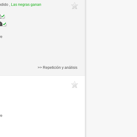
ndido ,
Las negras ganan
ve
>> Repetición y análisis
ve