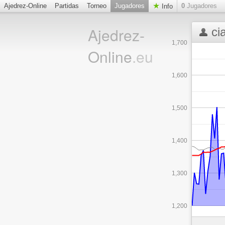
Ajedrez-Online
Partidas
Torneo
Jugadores
0
Jugadores
Info
Ajedrez-
ci
1,700
Online
.eu
1,600
1,500
1,400
1,300
1,200