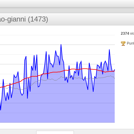
ao-gianni (1473)
2374
vic
Punt