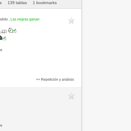
s
139 tablas
1 bookmarks
ndido ,
Las negras ganan
(-22)
ve
>> Repetición y análisis
ve