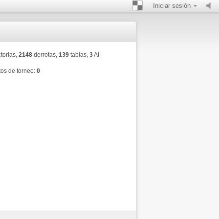
Iniciar sesión
torias,
2148
derrotas,
139
tablas,
3
AI
os de torneo:
0