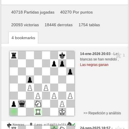
40718 Partidas jugadas
40270 Por puntos
20093 victorias
18446 derrotas
1754 tablas
4 bookmarks
14-ene-2026 20:03
- Las
1
blancas se han rendido ,
Las negras ganan
>> Repetición y análisis
Negras
Less_x (1441) (+11)
24-sep-2025 18:57
-