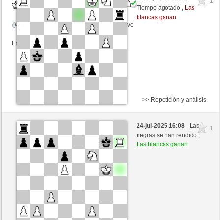
1
Blancas
bachmann (1319) (-11)
Tiempo agotado ,
Las
blancas ganan
Tiempo: 3 minutes/side + 3 seconds/move
Esta partida es por puntos
>> Repetición y análisis
Blancas
991590 (1371) (+14)
24-jul-2025 16:08
- Las
1
Negras
bachmann (1322) (-14)
negras se han rendido ,
Las blancas ganan
Tiempo: 3 minutes/side + 3 seconds/move
Esta partida es por puntos