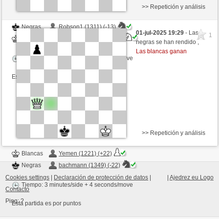
>> Repetición y análisis
Negras
Robson1 (1311) (-13)
01-jul-2025 19:29
- Las
1
Blancas
bachmann (1376) (+13)
negras se han rendido ,
Las blancas ganan
Tiempo: 3 minutes/side + 3 seconds/move
Esta partida es por puntos
>> Repetición y análisis
Blancas
Yemen (1221) (+22)
Negras
bachmann (1349) (-22)
Cookies settings
|
Declaración de protección de datos
|
|
Ajedrez eu Logo
Tiempo: 3 minutes/side + 4 seconds/move
Contacto
Ping:
?
Esta partida es por puntos