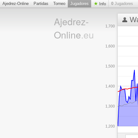
Ajedrez-Online
Partidas
Torneo
Jugadores
0
Jugadores
Info
Ajedrez-
Wa
1,700
Online
.eu
1,600
1,500
1,400
1,300
1,200