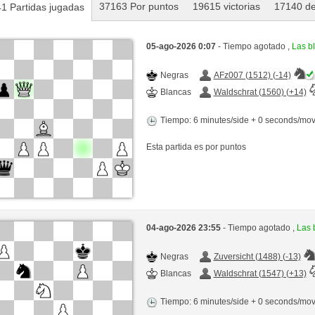
37163 Por puntos
19615 victorias
17140 de
1 Partidas jugadas
05-ago-2026 0:07
- Tiempo agotado ,
Las b
Negras
AFz007 (1512) (-14)
Blancas
Waldschrat (1560) (+14)
Tiempo: 6 minutes/side + 0 seconds/mo
Esta partida es por puntos
04-ago-2026 23:55
- Tiempo agotado ,
Las 
Negras
Zuversicht (1488) (-13)
Blancas
Waldschrat (1547) (+13)
Tiempo: 6 minutes/side + 0 seconds/mo