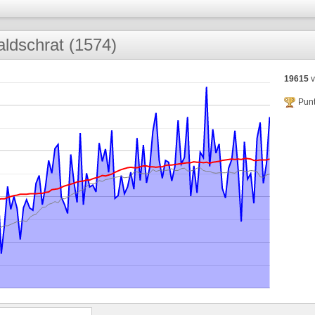
ldschrat (1574)
19615
v
Punt