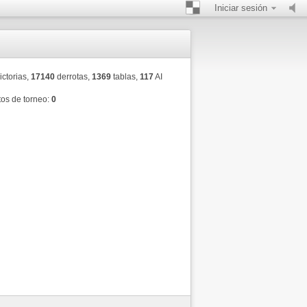
Iniciar sesión
ictorias,
17140
derrotas,
1369
tablas,
117
AI
os de torneo:
0