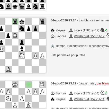
04-ago-2026 23:24
- Las blancas se han re
Negras
igorvs (1586) (+12)
Blancas
Waldschrat (1508) (-12)
Tiempo: 6 minutes/side + 0 seconds/mo
Esta partida es por puntos
04-ago-2026 23:22
- Jaque mate ,
Las blan
Blancas
igorvs (1572) (+14)
Negras
Waldschrat (1522) (-14)
Tiempo: 6 minutes/side + 0 seconds/mo