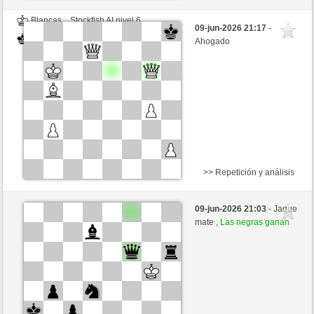
Blancas
Stockfish AI nivel 6
09-jun-2026 21:17
-
Negras
Valdez (2214)
Ahogado
>> Repetición y análisis
Negras
Stockfish AI nivel 6
09-jun-2026 21:03
- Jaque
Blancas
Valdez (2214)
mate ,
Las negras ganan