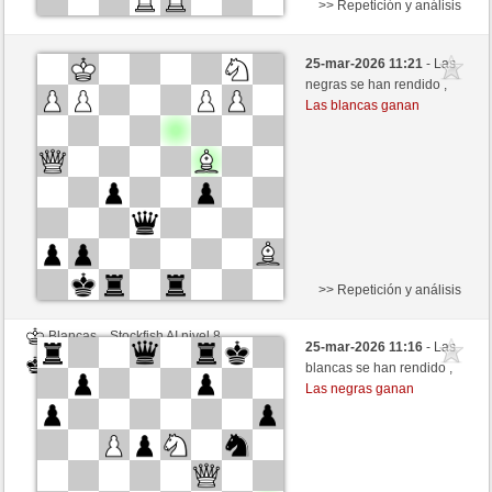
>> Repetición y análisis
Negras
Stockfish AI nivel 8
25-mar-2026 11:21
- Las
Blancas
Valdez (2214)
negras se han rendido ,
Las blancas ganan
>> Repetición y análisis
Blancas
Stockfish AI nivel 8
25-mar-2026 11:16
- Las
Negras
Valdez (2214)
blancas se han rendido ,
Las negras ganan