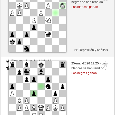
Negras
Valdez (2214)
negras se han rendido ,
Las blancas ganan
>> Repetición y análisis
Blancas
Stockfish AI nivel 8
25-mar-2026 11:25
- Las
Negras
Valdez (2214)
blancas se han rendido ,
Las negras ganan