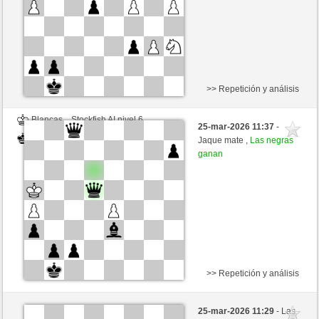
>> Repetición y análisis
Blancas
Stockfish AI nivel 6
25-mar-2026 11:37
-
Negras
Valdez (2214)
Jaque mate ,
Las negras
ganan
>> Repetición y análisis
Blancas
Stockfish AI nivel 6
25-mar-2026 11:29
- Las