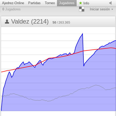
Ajedrez-Online
Partidas
Torneo
Jugadores
Info
0
Jugadores
Iniciar sesión
Valdez (2214)
50
/ 263.365