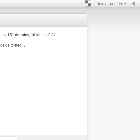
Iniciar sesión
rias,
151
derrotas,
10
tablas,
0
AI
os de torneo:
3