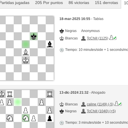
Partidas jugadas
205 Por puntos
86 victorias
151 derrotas
10
18-mar-2025 16:55
- Tablas
Negras
Anonymous
Blancas
TcChill (1125)
Tiempo: 10 minutes/side + 1 seconds/m
13-dic-2024 21:32
- Ahogado
Blancas
caline (1149) (-5)
Negras
TcChill (1040) (+5)
Tiempo: 3 minutes/side + 10 seconds/m