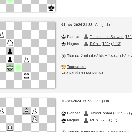
01-nov-2024 21:33
- Ahogado
Blancas
FlammendesSchwert (1512
Negras
TcChill (1094) (+13)
Tiempo: 2 minutes/side + 1 seconds/mo
Tournament
Esta partida es por puntos
10-oct-2024 15:53
- Ahogado
Blancas
DaveoConnor (1137) (-7)
Negras
TcChill (965) (+7)
Tiempo: 8 minutes/side + 0 seconds/mo