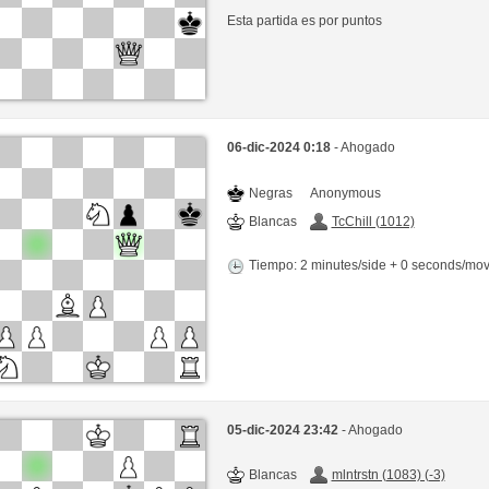
Esta partida es por puntos
06-dic-2024 0:18
- Ahogado
Negras
Anonymous
Blancas
TcChill (1012)
Tiempo: 2 minutes/side + 0 seconds/mo
05-dic-2024 23:42
- Ahogado
Blancas
mlntrstn (1083) (-3)