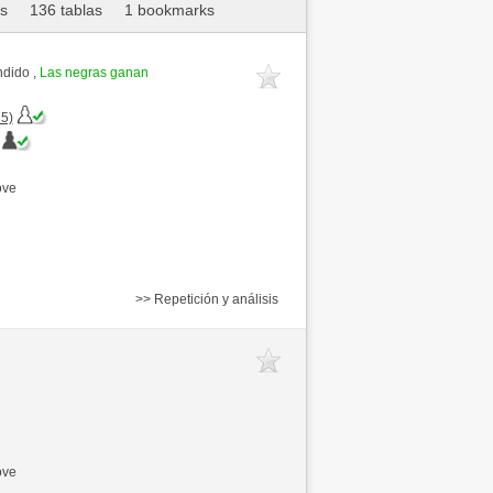
as
136 tablas
1 bookmarks
ndido ,
Las negras ganan
5)
ove
>> Repetición y análisis
ove