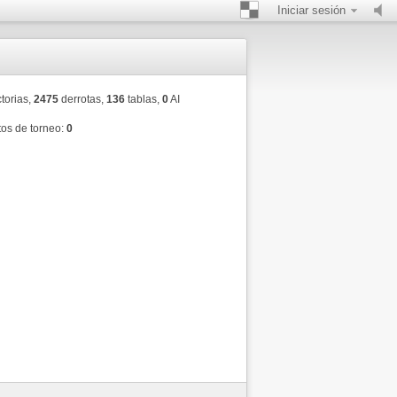
Iniciar sesión
torias,
2475
derrotas,
136
tablas,
0
AI
os de torneo:
0