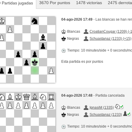
3670 Por puntos
1478 victorias
2475 derrot
 Partidas jugadas
04-ago-2026 17:49
- Las blancas se han re
Blancas
CroatianCougar (1209) (-1
Negras
Schuastanaz (1233) (+15)
Tiempo: 10 minutes/side + 0 seconds/m
Esta partida es por puntos
04-ago-2026 17:48
- Partida cancelada
Blancas
IgnasiM (1335)
Negras
Schuastanaz (1233)
Tiempo: 10 minutes/side + 0 seconds/m