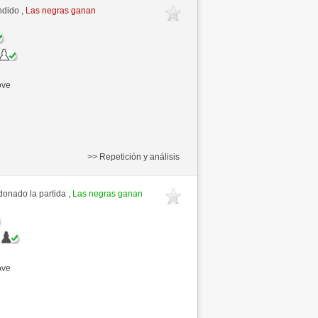
ndido ,
Las negras ganan
ove
>> Repetición y análisis
onado la partida ,
Las negras ganan
ove