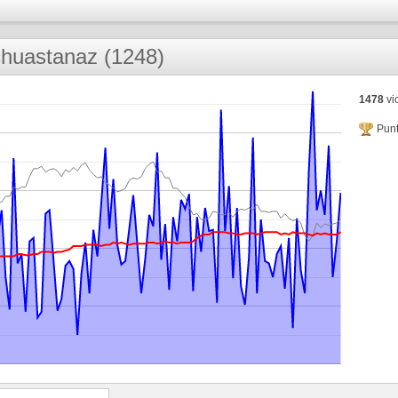
huastanaz (1248)
1478
vic
Punt