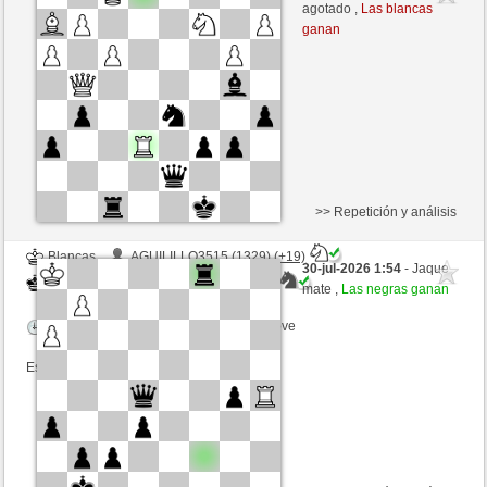
Negras
Rpe2_1968 (1365) (+14)
agotado ,
Las blancas
ganan
Tiempo: 3 minutes/side + 6 seconds/move
Esta partida es por puntos
>> Repetición y análisis
Blancas
AGUILILLO3515 (1329) (+19)
30-jul-2026 1:54
- Jaque
Negras
Rpe2_1968 (1384) (-19)
mate ,
Las negras ganan
Tiempo: 7 minutes/side + 3 seconds/move
Esta partida es por puntos