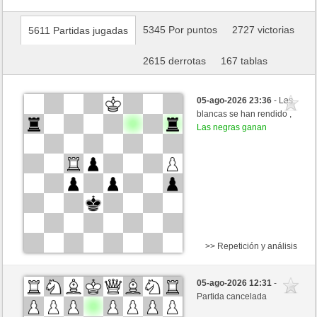
5345 Por puntos
2727 victorias
5611 Partidas jugadas
2615 derrotas
167 tablas
05-ago-2026 23:36
- Las
blancas se han rendido ,
Las negras ganan
>> Repetición y análisis
Blancas
ACF1234 (1372) (-19)
05-ago-2026 12:31
-
Negras
Rpe2_1968 (1295) (+19)
Partida cancelada