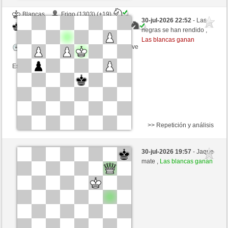
Blancas
Frigo (1303) (+19)
30-jul-2026 22:52
- Las
Negras
Rpe2_1968 (1375) (-19)
negras se han rendido ,
Las blancas ganan
Tiempo: 4 minutes/side + 4 seconds/move
Esta partida es por puntos
>> Repetición y análisis
Blancas
PANAKA (1318) (+19)
30-jul-2026 19:57
- Jaque
Negras
Rpe2_1968 (1394) (-19)
mate ,
Las blancas ganan
Tiempo: 7 minutes/side + 3 seconds/move
Esta partida es por puntos