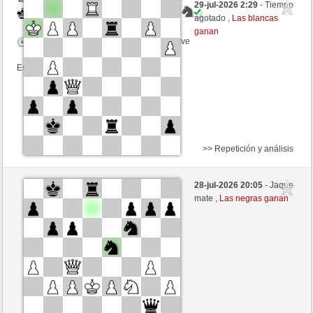
29-jul-2026 2:29
- Tiempo
Negras
Rpe2_1968 (1329) (+15)
agotado ,
Las blancas
ganan
Tiempo: 3 minutes/side + 8 seconds/move
Esta partida es por puntos
>> Repetición y análisis
Blancas
Xxspxx (1283) (+19)
28-jul-2026 20:05
- Jaque
Negras
Rpe2_1968 (1348) (-19)
mate ,
Las negras ganan
Tiempo: 2 minutes/side + 0 seconds/move
Esta partida es por puntos