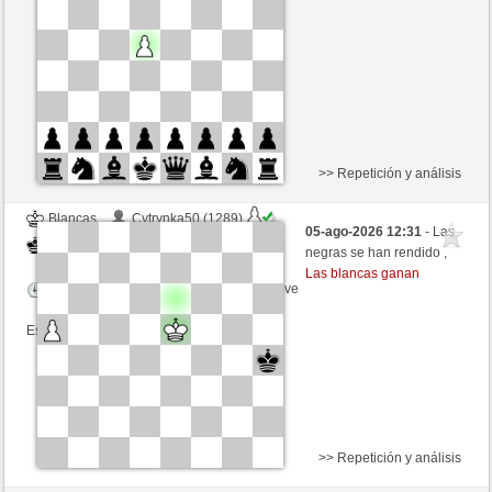
Tiempo: 7 minutes/side + 3 seconds/move
Esta partida es por puntos
>> Repetición y análisis
Blancas
Cytrynka50 (1289)
05-ago-2026 12:31
- Las
Negras
Rpe2_1968 (1313)
negras se han rendido ,
Las blancas ganan
Tiempo: 7 minutes/side + 3 seconds/move
Esta partida es por puntos
>> Repetición y análisis