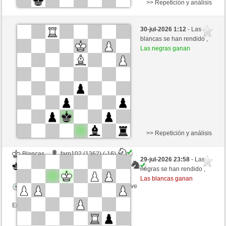
>> Repetición y análisis
Blancas
Platte_ (1305) (-13)
30-jul-2026 1:12
- Las
Negras
Rpe2_1968 (1371) (+13)
blancas se han rendido ,
Las negras ganan
Tiempo: 4 minutes/side + 4 seconds/move
Esta partida es por puntos
>> Repetición y análisis
Blancas
farn102 (1362) (-16)
29-jul-2026 23:58
- Las
Negras
Rpe2_1968 (1355) (+16)
negras se han rendido ,
Las blancas ganan
Tiempo: 7 minutes/side + 3 seconds/move
Esta partida es por puntos