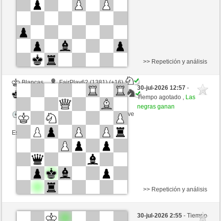
Esta partida es por puntos
>> Repetición y análisis
Blancas
FairPlay62 (1381) (+16)
30-jul-2026 12:57
-
Negras
Rpe2_1968 (1379) (-16)
Tiempo agotado ,
Las
negras ganan
Tiempo: 5 minutes/side + 8 seconds/move
Esta partida es por puntos
>> Repetición y análisis
Blancas
Manglitz (1332) (-14)
30-jul-2026 2:55
- Tiempo