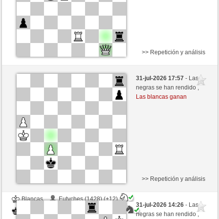
>> Repetición y análisis
Blancas
Aristofenes (1384) (+14)
31-jul-2026 17:57
- Las
Negras
Rpe2_1968 (1333) (-14)
negras se han rendido ,
Las blancas ganan
Tiempo: 7 minutes/side + 7 seconds/move
Esta partida es por puntos
>> Repetición y análisis
Blancas
Eutyches (1428) (+12)
31-jul-2026 14:26
- Las
Negras
Rpe2_1968 (1345) (-12)
negras se han rendido ,