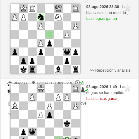
Blancas
Arghen (1263) (+18)
03-ago-2026 23:30
- Las
Negras
Rpe2_1968 (1313) (-18)
blancas se han rendido ,
Las negras ganan
Tiempo: 7 minutes/side + 3 seconds/move
Esta partida es por puntos
>> Repetición y análisis
Blancas
LotharTT (1363) (-19)
03-ago-2026 1:49
- Las
Negras
Rpe2_1968 (1294) (+19)
negras se han rendido ,
Las blancas ganan
Tiempo: 10 minutes/side + 6 seconds/move
Esta partida es por puntos