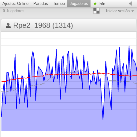
Ajedrez-Online
Partidas
Torneo
Jugadores
Info
0
Jugadores
Iniciar sesión
Rpe2_1968 (1314)