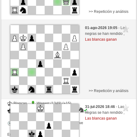
>> Repetición y análisis
Blancas
Lavalangaperfetta (1449) (+10)
01-ago-2026 19:05
- Las
Negras
Rpe2_1968 (1304) (-10)
negras se han rendido ,
Las blancas ganan
Tiempo: 7 minutes/side + 0 seconds/move
Esta partida es por puntos
>> Repetición y análisis
Blancas
Wweerr (1349) (+15)
31-jul-2026 18:46
- Las
Negras
Rpe2_1968 (1319) (-15)
negras se han rendido ,
Las blancas ganan
Tiempo: 5 minutes/side + 0 seconds/move
Esta partida es por puntos