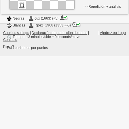
>> Repetición y análisis
Negras
cux (1663) (+5)
Blancas
Rpe2_1968 (1353) (-5)
Cookies settings
|
Declaración de protección de datos
|
|
Ajedrez eu Logo
Tiempo: 13 minutes/side + 0 seconds/move
Contacto
Ping:
?
Esta partida es por puntos