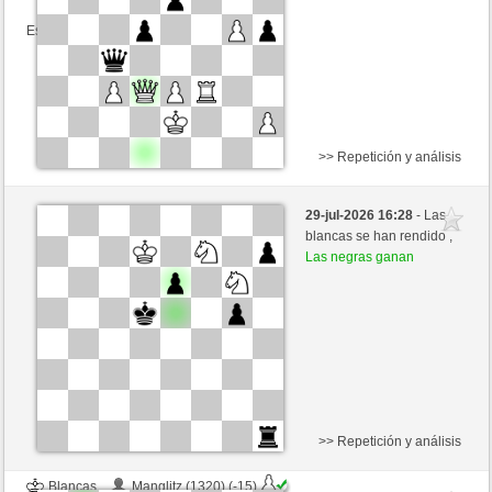
Esta partida es por puntos
>> Repetición y análisis
Negras
MakeLoveNotWar (1322) (-15)
29-jul-2026 16:28
- Las
Blancas
Rpe2_1968 (1344) (+15)
blancas se han rendido ,
Las negras ganan
Tiempo: 8 minutes/side + 4 seconds/move
Esta partida es por puntos
>> Repetición y análisis
Blancas
Manglitz (1320) (-15)