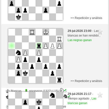
>> Repetición y análisis
Blancas
stephanb (1300) (+19)
29-jul-2026 23:00
- Las
Negras
Rpe2_1968 (1374) (-19)
blancas se han rendido ,
Las negras ganan
Tiempo: 7 minutes/side + 3 seconds/move
Esta partida es por puntos
>> Repetición y análisis
Blancas
nocevoce (1327) (-15)
29-jul-2026 21:17
-
Negras
Rpe2_1968 (1359) (+15)
Tiempo agotado ,
Las
blancas ganan
Tiempo: 7 minutes/side + 3 seconds/move