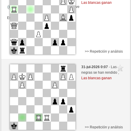
Las blancas ganan
Tiempo: 7 minutes/side + 3 seconds/move
Esta partida es por puntos
>> Repetición y análisis
Blancas
Celan (1472) (+11)
31-jul-2026 0:07
- Las
Negras
Rpe2_1968 (1356) (-11)
negras se han rendido ,
Las blancas ganan
Tiempo: 5 minutes/side + 8 seconds/move
Esta partida es por puntos
>> Repetición y análisis