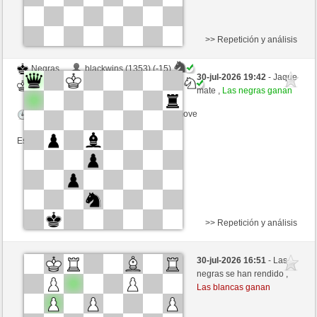
>> Repetición y análisis
Negras
blackwins (1353) (-15)
30-jul-2026 19:42
- Jaque
Blancas
Rpe2_1968 (1379) (+15)
mate ,
Las negras ganan
Tiempo: 12 minutes/side + 2 seconds/move
Esta partida es por puntos
>> Repetición y análisis
Blancas
blackwins (1369) (-16)
30-jul-2026 16:51
- Las
Negras
Rpe2_1968 (1363) (+16)
negras se han rendido ,
Las blancas ganan
Tiempo: 12 minutes/side + 2 seconds/move