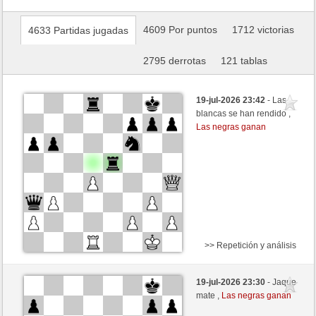
4609 Por puntos
1712 victorias
4633 Partidas jugadas
2795 derrotas
121 tablas
19-jul-2026 23:42
- Las
blancas se han rendido ,
Las negras ganan
>> Repetición y análisis
Negras
franz5 (1359) (+9)
19-jul-2026 23:30
- Jaque
Blancas
Picchio73 (1191) (-9)
mate ,
Las negras ganan