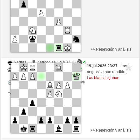
Tiempo: 5 minutes/side + 0 seconds/move
Esta partida es por puntos
>> Repetición y análisis
Negras
herrcooles (1570) (+3)
19-jul-2026 23:27
- Las
Blancas
Picchio73 (1194) (-3)
negras se han rendido ,
Las blancas ganan
Tiempo: 9 minutes/side + 8 seconds/move
Esta partida es por puntos
>> Repetición y análisis