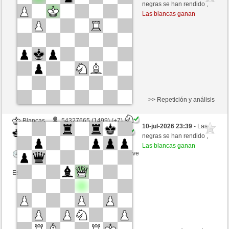
Negras
Picchio73 (1269) (-7)
negras se han rendido ,
Las blancas ganan
Tiempo: 3 minutes/side + 5 seconds/move
Esta partida es por puntos
>> Repetición y análisis
Blancas
54327665 (1499) (+7)
10-jul-2026 23:39
- Las
Negras
Picchio73 (1276) (-7)
negras se han rendido ,
Las blancas ganan
Tiempo: 3 minutes/side + 5 seconds/move
Esta partida es por puntos