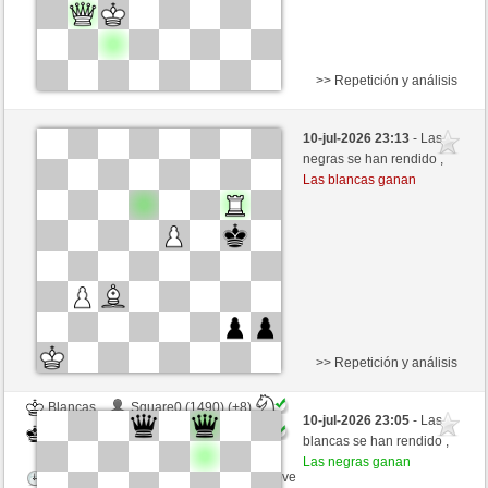
>> Repetición y análisis
Blancas
Alkanoid (1525) (+6)
10-jul-2026 23:13
- Las
Negras
Picchio73 (1283) (-6)
negras se han rendido ,
Las blancas ganan
Tiempo: 5 minutes/side + 3 seconds/move
Esta partida es por puntos
>> Repetición y análisis
Blancas
Square0 (1490) (+8)
10-jul-2026 23:05
- Las
Negras
Picchio73 (1291) (-8)
blancas se han rendido ,
Las negras ganan
Tiempo: 5 minutes/side + 8 seconds/move