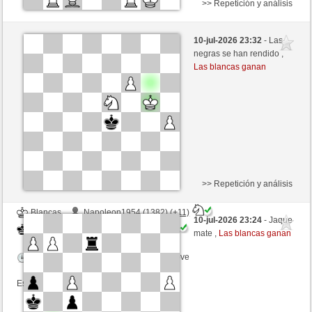
>> Repetición y análisis
Negras
Jasmienchen1982 (1130) (-10)
10-jul-2026 23:32
- Las
Blancas
Picchio73 (1266) (+10)
negras se han rendido ,
Las blancas ganan
Tiempo: 4 minutes/side + 1 seconds/move
Esta partida es por puntos
>> Repetición y análisis
Blancas
Napoleon1954 (1382) (+11)
10-jul-2026 23:24
- Jaque
Negras
Picchio73 (1277) (-11)
mate ,
Las blancas ganan
Tiempo: 5 minutes/side + 3 seconds/move
Esta partida es por puntos