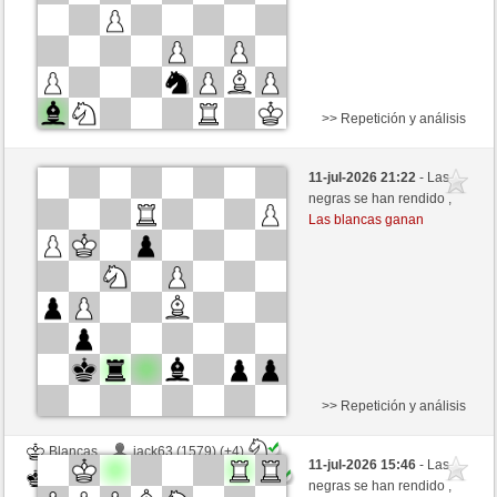
>> Repetición y análisis
Negras
ALVAROPANTO (1232) (+36)
11-jul-2026 21:22
- Las
Blancas
Picchio73 (1244) (-17)
negras se han rendido ,
Las blancas ganan
Tiempo: 3 minutes/side + 2 seconds/move
Esta partida es por puntos
>> Repetición y análisis
Blancas
jack63 (1579) (+4)
11-jul-2026 15:46
- Las
Negras
Picchio73 (1248) (-4)
negras se han rendido ,