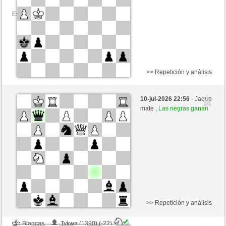
Esta partida es por puntos
>> Repetición y análisis
Blancas
Tykwa (1368) (-20)
10-jul-2026 22:56
- Jaque
Negras
Picchio73 (1271) (+20)
mate ,
Las negras ganan
Tiempo: 7 minutes/side + 0 seconds/move
Esta partida es por puntos
>> Repetición y análisis
Blancas
Tykwa (1390) (-22)