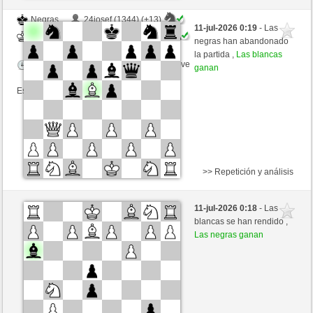
Negras
24josef (1344) (+13)
11-jul-2026 0:19
- Las
Blancas
Picchio73 (1269) (-13)
negras han abandonado
la partida ,
Las blancas
Tiempo: 5 minutes/side + 3 seconds/move
ganan
Esta partida es por puntos
>> Repetición y análisis
Negras
71421 (1190) (-13)
11-jul-2026 0:18
- Las
Blancas
Picchio73 (1256) (+13)
blancas se han rendido ,
Las negras ganan
Tiempo: 8 minutes/side + 8 seconds/move
Esta partida es por puntos