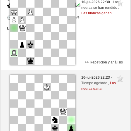
10-jul-2026 22:30
- Las
Negras
Picchio73 (1249) (+22)
negras se han rendido ,
Las blancas ganan
Tiempo: 7 minutes/side + 0 seconds/move
Esta partida es por puntos
>> Repetición y análisis
Blancas
Alpaka (1216) (+18)
10-jul-2026 22:23
-
Negras
Picchio73 (1267) (-18)
Tiempo agotado ,
Las
negras ganan
Tiempo: 5 minutes/side + 8 seconds/move
Esta partida es por puntos