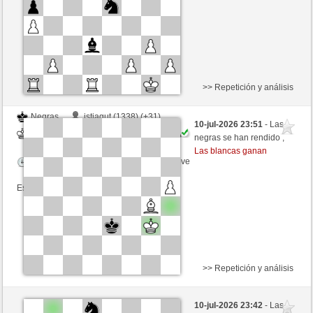
Esta partida es por puntos
>> Repetición y análisis
Negras
istjagut (1338) (+31)
10-jul-2026 23:51
- Las
Blancas
Picchio73 (1262) (-13)
negras se han rendido ,
Las blancas ganan
Tiempo: 2 minutes/side + 0 seconds/move
Esta partida es por puntos
>> Repetición y análisis
Blancas
54327665 (1506) (+7)
10-jul-2026 23:42
- Las