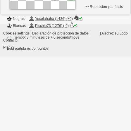
>> Repetición y análisis
Negras
Yocolahaha (1436) (+9)
Blancas
Picchio73 (1276) (-9)
Cookies settings
|
Declaración de protección de datos
|
|
Ajedrez eu Logo
Tiempo: 3 minutes/side + 0 seconds/move
Contacto
Ping:
?
Esta partida es por puntos