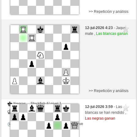
>> Repetición y análisis
Negras
tanstein (1306) (+12)
12-jul-2026 4:23
- Jaque
Blancas
Picchio73 (1227) (-12)
mate ,
Las blancas ganan
Tiempo: 4 minutes/side + 5 seconds/move
Esta partida es por puntos
>> Repetición y análisis
Negras
Stockfish AI nivel 1
12-jul-2026 3:59
- Las
Blancas
Picchio73 (1227)
blancas se han rendido ,
Las negras ganan
Tiempo: 5 minutes/side + 8 seconds/move