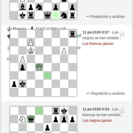
>> Repetición y análisis
Blancas
71421 (1204) (-14)
11-jul-2026 0:07
- Las
Negras
Picchio73 (1242) (+14)
negras se han rendido ,
Las blancas ganan
Tiempo: 8 minutes/side + 8 seconds/move
Esta partida es por puntos
>> Repetición y análisis
Blancas
Square0 (1484) (+7)
11-jul-2026 0:04
- Las
Negras
Picchio73 (1249) (-7)
blancas se han rendido ,
Las negras ganan
Tiempo: 5 minutes/side + 8 seconds/move