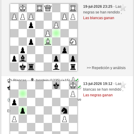
Blancas
polsenz (1464) (+6)
19-jul-2026 23:25
- Las
Negras
Picchio73 (1200) (-6)
negras se han rendido ,
Las blancas ganan
Tiempo: 4 minutes/side + 5 seconds/move
Esta partida es por puntos
>> Repetición y análisis
Blancas
tanstein (1235) (+15)
13-jul-2026 19:12
- Las
Negras
Picchio73 (1215) (-15)
blancas se han rendido ,
Las negras ganan
Tiempo: 4 minutes/side + 5 seconds/move
Esta partida es por puntos