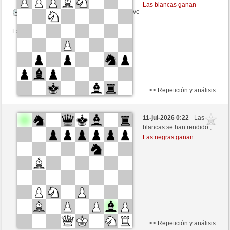
Las blancas ganan
Tiempo: 5 minutes/side + 6 seconds/move
Esta partida es por puntos
>> Repetición y análisis
Blancas
matteotarpano (1456) (+8)
11-jul-2026 0:22
- Las
Negras
Picchio73 (1256) (-8)
blancas se han rendido ,
Las negras ganan
Tiempo: 3 minutes/side + 0 seconds/move
Esta partida es por puntos
>> Repetición y análisis