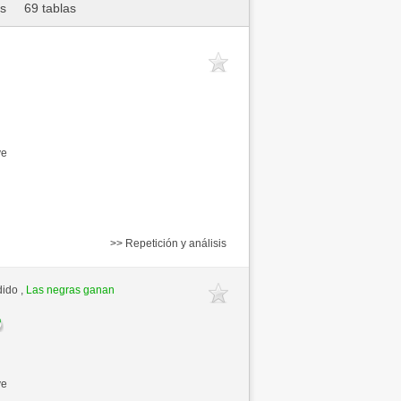
as
69 tablas
ve
>> Repetición y análisis
dido ,
Las negras ganan
ve