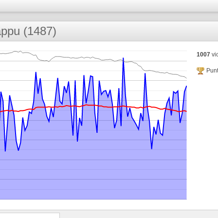
ppu (1487)
1007
vic
Punt