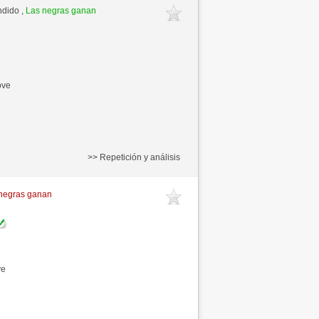
ndido ,
Las negras ganan
ove
>> Repetición y análisis
negras ganan
ve