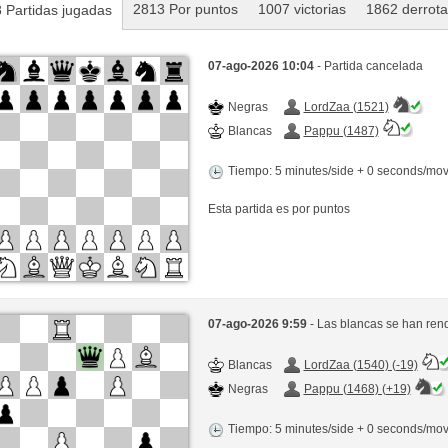
2813 Por puntos
1007 victorias
1862 derrot
 Partidas jugadas
07-ago-2026 10:04
- Partida cancelada
Negras
LordZaa (1521)
Blancas
Pappu (1487)
Tiempo: 5 minutes/side + 0 seconds/mo
Esta partida es por puntos
07-ago-2026 9:59
- Las blancas se han ren
Blancas
LordZaa (1540) (-19)
Negras
Pappu (1468) (+19)
Tiempo: 5 minutes/side + 0 seconds/mo