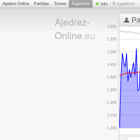
Ajedrez-Online
Partidas
Torneo
Jugadores
0
Jugadores
Info
Ajedrez-
Pa
1,600
Online
.eu
1,550
1,500
1,450
1,400
1,350
1,300
1,250
1,200