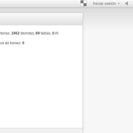
Iniciar sesión
torias,
1862
derrotas,
69
tablas,
0
AI
os de torneo:
0