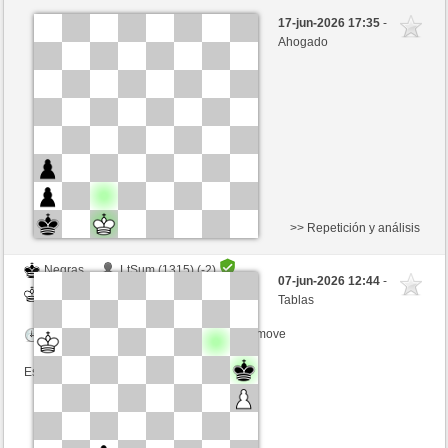
Negras
Chris63 (1200) (+7)
17-jun-2026 17:35
-
Blancas
Ottfried (1363) (-7)
Ahogado
Tiempo: 15 minutes/side + 0 seconds/move
Esta partida es por puntos
>> Repetición y análisis
Negras
LtSum (1315) (-2)
07-jun-2026 12:44
-
Blancas
Ottfried (1270) (+2)
Tablas
Tiempo: 10 minutes/side + 10 seconds/move
Esta partida es por puntos