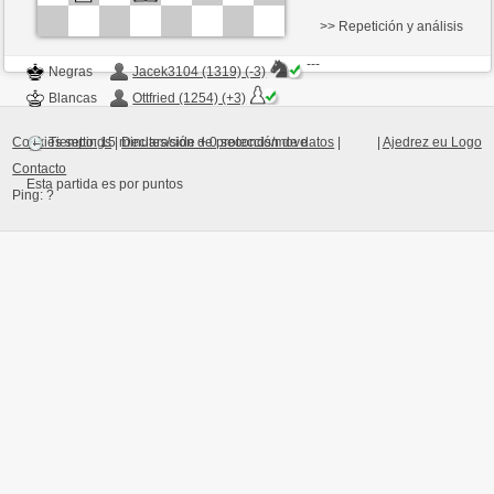
>> Repetición y análisis
---
Negras
Jacek3104 (1319) (-3)
Blancas
Ottfried (1254) (+3)
Cookies settings
|
Declaración de protección de datos
|
|
Ajedrez eu Logo
Tiempo: 15 minutes/side + 0 seconds/move
Contacto
Esta partida es por puntos
Ping:
?