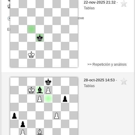
22-nov-2025 21:32
-
Blancas
Ottfried (1315) (-1)
Tablas
Tiempo: 15 minutes/side + 0 seconds/move
Esta partida es por puntos
>> Repetición y análisis
Negras
Teutonengriller (1251) (+3)
28-oct-2025 14:53
-
Blancas
Ottfried (1328) (-3)
Tablas
Tiempo: 15 minutes/side + 0 seconds/move
Esta partida es por puntos