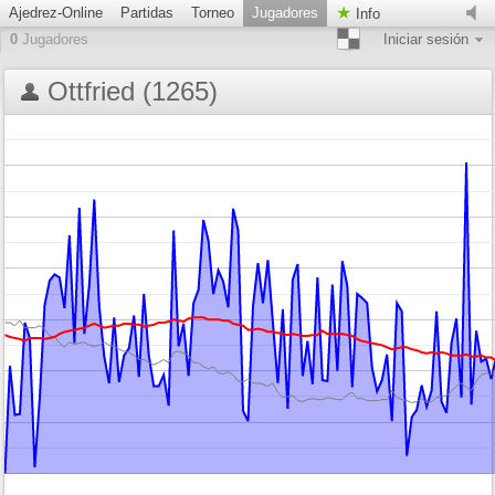
Ajedrez-Online
Partidas
Torneo
Jugadores
Info
0
Jugadores
Iniciar sesión
Ottfried (1265)