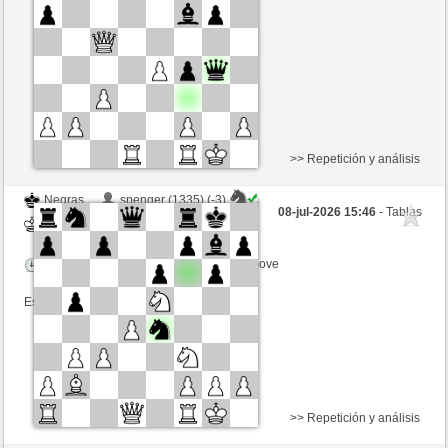
Tiempo: 15 minutes/side + 0 seconds/move
Esta partida es por puntos
>> Repetición y análisis
Negras
spenger (1335) (-3)
08-jul-2026 15:46
- Tablas
Blancas
Ottfried (1278) (+3)
Tiempo: 15 minutes/side + 0 seconds/move
Esta partida es por puntos
>> Repetición y análisis