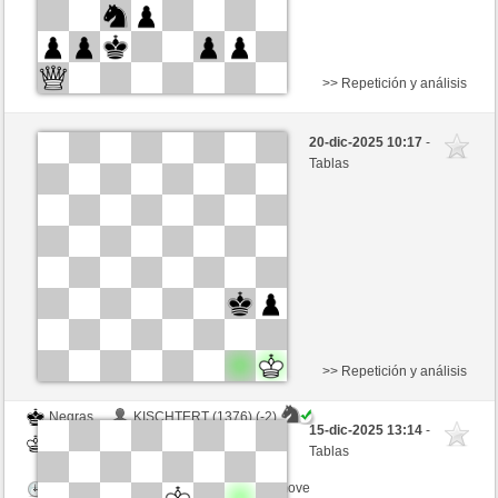
>> Repetición y análisis
Blancas
Gu6247 (1306) (0)
20-dic-2025 10:17
-
Negras
Ottfried (1306) (0)
Tablas
Tiempo: 10 minutes/side + 5 seconds/move
Esta partida es por puntos
>> Repetición y análisis
Negras
KISCHTERT (1376) (-2)
15-dic-2025 13:14
-
Blancas
Ottfried (1339) (+2)
Tablas
Tiempo: 15 minutes/side + 0 seconds/move