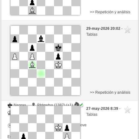
>> Repetición y análisis
Negras
MB200 (1217) (+7)
29-may-2026 20:02
-
Blancas
Ottfried (1372) (-7)
Tablas
Tiempo: 15 minutes/side + 0 seconds/move
Esta partida es por puntos
>> Repetición y análisis
Negras
Rtdgwtsa (1387) (+1)
27-may-2026 8:39
-
Blancas
Ottfried (1409) (-1)
Tablas
Tiempo: 15 minutes/side + 0 seconds/move
Esta partida es por puntos