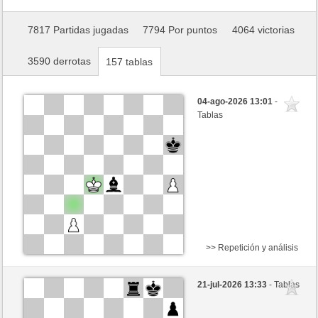
7817 Partidas jugadas
7794 Por puntos
4064 victorias
3590 derrotas
157 tablas
04-ago-2026 13:01
-
Tablas
>> Repetición y análisis
Negras
nichtganzsaemisch (1352) (-2)
21-jul-2026 13:33
- Tablas
Blancas
Ottfried (1317) (+2)