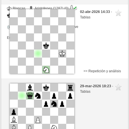
Blancas
Aristofenes (1287) (0)
02-abr-2026 14:33
-
Negras
Ottfried (1297) (0)
Tablas
Tiempo: 8 minutes/side + 8 seconds/move
Esta partida es por puntos
>> Repetición y análisis
Negras
guenter70 (1307) (0)
29-mar-2026 18:23
-
Blancas
Ottfried (1297) (0)
Tablas
Tiempo: 15 minutes/side + 0 seconds/move
Esta partida es por puntos