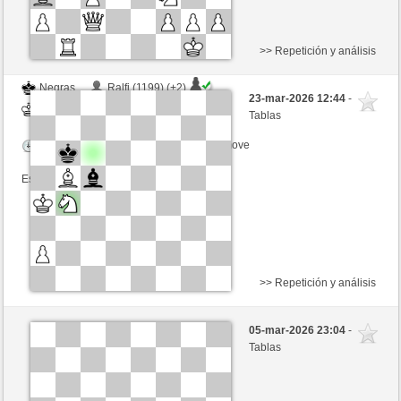
>> Repetición y análisis
Negras
Ralfi (1199) (+2)
23-mar-2026 12:44
-
Blancas
Ottfried (1251) (-2)
Tablas
Tiempo: 20 minutes/side + 8 seconds/move
Esta partida es por puntos
>> Repetición y análisis
Negras
Ciccio_friccio (1219) (+1)
05-mar-2026 23:04
-
Blancas
Ottfried (1249) (-1)
Tablas
Tiempo: 15 minutes/side + 0 seconds/move