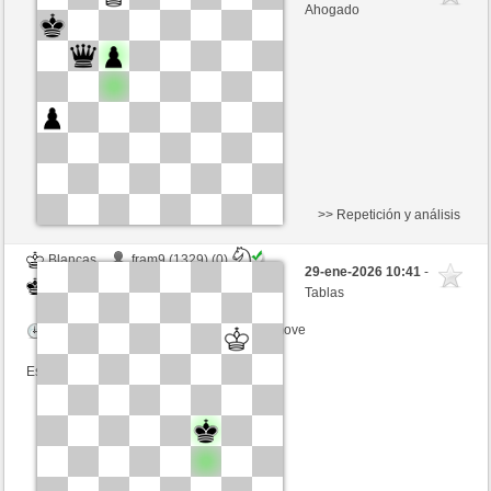
Blancas
Ottfried (1299) (+3)
Ahogado
Tiempo: 15 minutes/side + 0 seconds/move
Esta partida es por puntos
>> Repetición y análisis
Blancas
fram9 (1329) (0)
29-ene-2026 10:41
-
Negras
Ottfried (1339) (0)
Tablas
Tiempo: 15 minutes/side + 0 seconds/move
Esta partida es por puntos