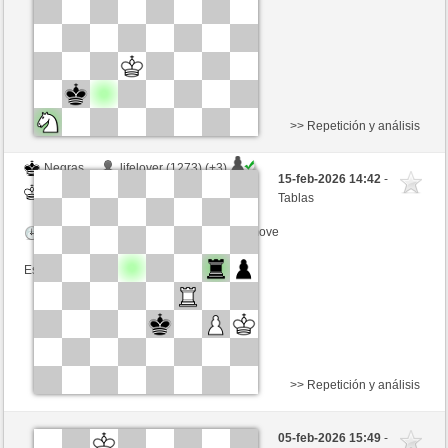
Esta partida es por puntos
>> Repetición y análisis
Negras
lifelover (1273) (+3)
15-feb-2026 14:42
-
Blancas
Ottfried (1334) (-3)
Tablas
Tiempo: 15 minutes/side + 0 seconds/move
Esta partida es por puntos
>> Repetición y análisis
Negras
eiskristall (1375) (-3)
05-feb-2026 15:49
-