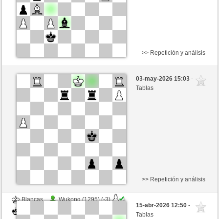
>> Repetición y análisis
Negras
TrojanHorse (1128) (+6)
03-may-2026 15:03
-
Blancas
Ottfried (1267) (-6)
Tablas
Tiempo: 15 minutes/side + 0 seconds/move
Esta partida es por puntos
>> Repetición y análisis
Blancas
Wukong (1295) (-3)
15-abr-2026 12:50
-
Negras
Ottfried (1230) (+3)
Tablas