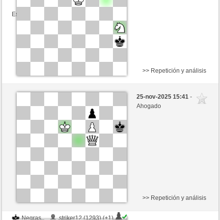
Esta partida es por puntos
>> Repetición y análisis
Negras
Abundio (1390) (-4)
25-nov-2025 15:41
-
Blancas
Ottfried (1309) (+4)
Ahogado
Tiempo: 15 minutes/side + 0 seconds/move
Esta partida es por puntos
>> Repetición y análisis
Negras
striker12 (1293) (+1)