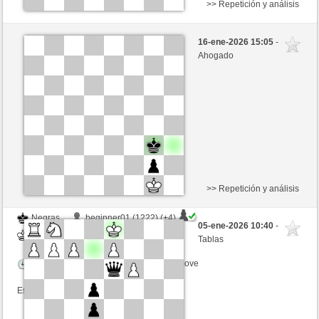
>> Repetición y análisis
Negras
Matzi (1363) (+1)
16-ene-2026 15:05
-
Blancas
Ottfried (1382) (-1)
Ahogado
Tiempo: 15 minutes/side + 0 seconds/move
Esta partida es por puntos
>> Repetición y análisis
Negras
beginner01 (1222) (+4)
05-ene-2026 10:40
-
Blancas
Ottfried (1316) (-4)
Tablas
Tiempo: 15 minutes/side + 0 seconds/move
Esta partida es por puntos