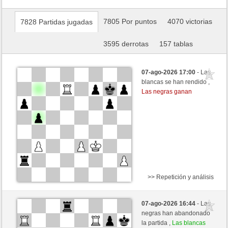
7805 Por puntos
4070 victorias
7828 Partidas jugadas
3595 derrotas
157 tablas
07-ago-2026 17:00
- Las
blancas se han rendido ,
Las negras ganan
>> Repetición y análisis
Negras
PepeVazquez (1285) (+15)
07-ago-2026 16:44
- Las
Blancas
Ottfried (1266) (-15)
negras han abandonado
la partida ,
Las blancas