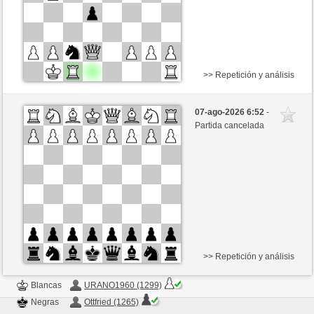
>> Repetición y análisis
Negras
Cracra (1381) (-21)
07-ago-2026 6:52
-
Blancas
Ottfried (1265) (+21)
Partida cancelada
Tiempo: 15 minutes/side + 0 seconds/move
Esta partida es por puntos
>> Repetición y análisis
Blancas
URANO1960 (1299)
Negras
Ottfried (1265)