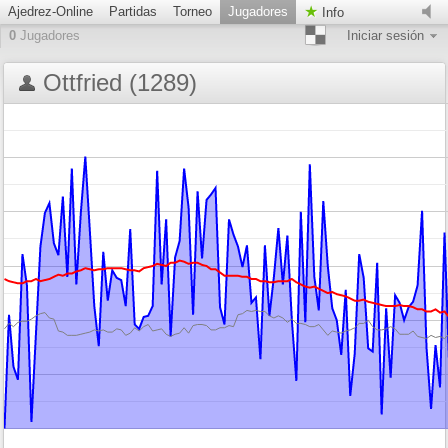
Ajedrez-Online
Partidas
Torneo
Jugadores
Info
0
Jugadores
Iniciar sesión
Ottfried (1289)