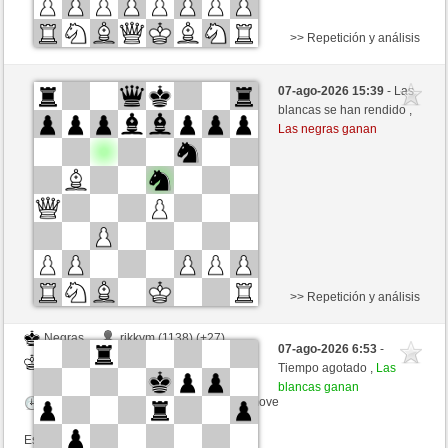
>> Repetición y análisis
Negras
Bort01 (1119)
07-ago-2026 15:39
- Las
Blancas
Ottfried (1264)
blancas se han rendido ,
Las negras ganan
Tiempo: 15 minutes/side + 0 seconds/move
Esta partida es por puntos
>> Repetición y análisis
Negras
rikkym (1138) (+27)
07-ago-2026 6:53
-
Blancas
Ottfried (1286) (-22)
Tiempo agotado ,
Las
blancas ganan
Tiempo: 15 minutes/side + 0 seconds/move
Esta partida es por puntos