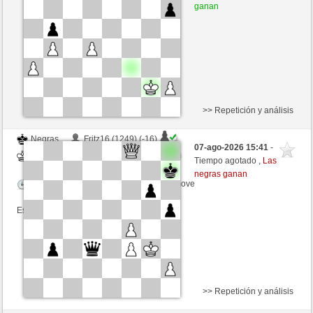
Tiempo: 15 minutes/side + 0 seconds/move
ganan
Esta partida es por puntos
>> Repetición y análisis
Negras
Fritz16 (1249) (-16)
07-ago-2026 15:41
-
Blancas
Ottfried (1250) (+16)
Tiempo agotado ,
Las
negras ganan
Tiempo: 15 minutes/side + 0 seconds/move
Esta partida es por puntos
>> Repetición y análisis