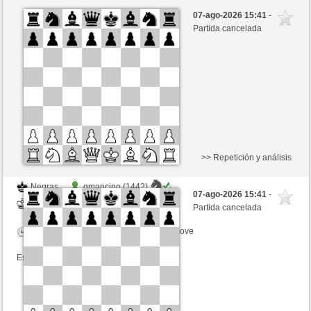
Negras
Supernase (1315) (+14)
07-ago-2026 15:41
-
Blancas
Ottfried (1264) (-14)
Partida cancelada
Tiempo: 15 minutes/side + 0 seconds/move
Esta partida es por puntos
>> Repetición y análisis
Negras
gmancino (1442)
07-ago-2026 15:41
-
Blancas
Ottfried (1264)
Partida cancelada
Tiempo: 15 minutes/side + 0 seconds/move
Esta partida es por puntos