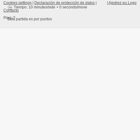
Cookies settings
|
Declaración de protección de datos
|
|
Ajedrez eu Logo
Tiempo: 10 minutes/side + 0 seconds/move
Contacto
Ping:
?
Esta partida es por puntos