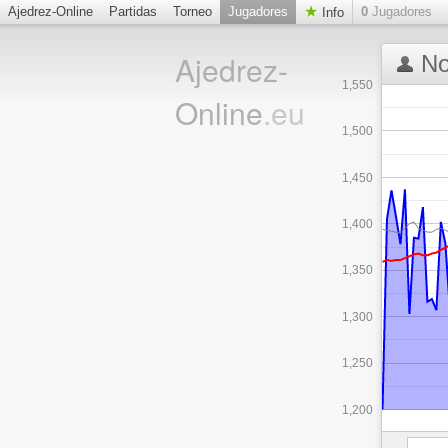
Ajedrez-Online
Partidas
Torneo
Jugadores
0
Jugadores
Info
Ajedrez-
No
1,550
Online
.eu
1,500
1,450
1,400
1,350
1,300
1,250
1,200