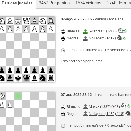
3457 Por puntos
1574 victorias
1740 derrot
 Partidas jugadas
07-ago-2026 23:15
- Partida cancelada
Blancas
54327665 (1406)
Negras
Notiagem (1417)
Tiempo: 3 minutes/side + 5 seconds/mo
Esta partida es por puntos
07-ago-2026 22:12
- Las negras se han ren
Blancas
Maxyz (1387) (+18)
Negras
Notiagem (1435) (-18)
Tiempo: 5 minutes/side + 0 seconds/mo