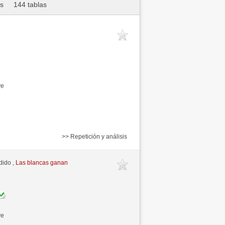
as
144 tablas
ve
>> Repetición y análisis
dido ,
Las blancas ganan
ve