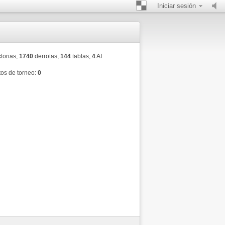
Iniciar sesión
torias,
1740
derrotas,
144
tablas,
4
AI
os de torneo:
0