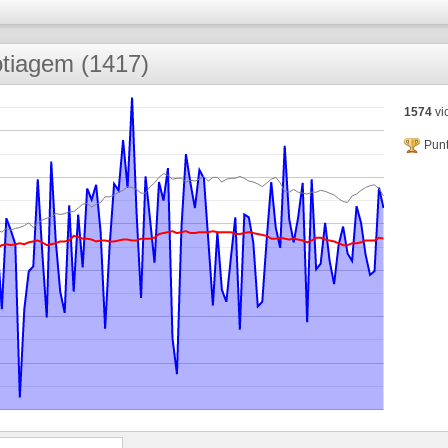
tiagem (1417)
1574
vic
Punt