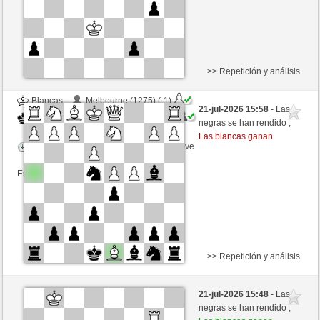
>> Repetición y análisis
Blancas
Melbourne (1275) (-1)
21-jul-2026 15:58
- Las
Negras
MuratYildiz (1264) (+1)
negras se han rendido ,
Las blancas ganan
Tiempo: 5 minutes/side + 8 seconds/move
Esta partida es por puntos
>> Repetición y análisis
Blancas
hasiputz (1478) (+7)
21-jul-2026 15:48
- Las
Negras
MuratYildiz (1271) (-7)
negras se han rendido ,