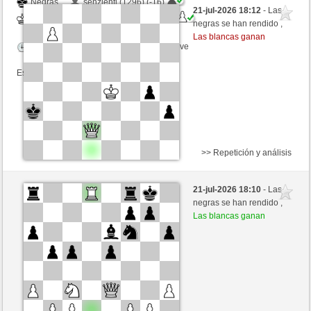
Negras
senzienti (1296) (-16)
21-jul-2026 18:12
- Las
Blancas
MuratYildiz (1293) (+16)
negras se han rendido ,
Las blancas ganan
Tiempo: 3 minutes/side + 3 seconds/move
Esta partida es por puntos
>> Repetición y análisis
Blancas
enniopa (1405) (+11)
21-jul-2026 18:10
- Las
Negras
MuratYildiz (1304) (-11)
negras se han rendido ,
Las blancas ganan
Tiempo: 10 minutes/side + 0 seconds/move
Esta partida es por puntos