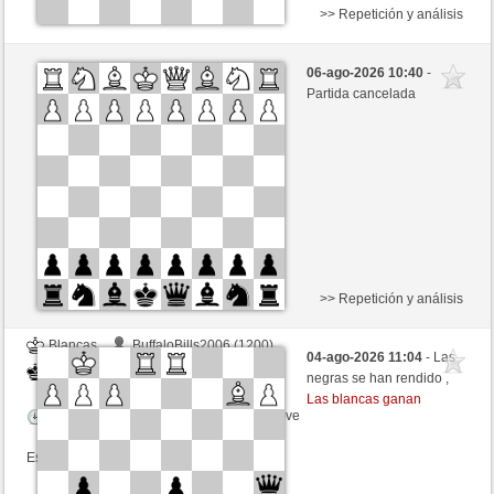
>> Repetición y análisis
Blancas
guenter70 (1247) (-12)
06-ago-2026 10:40
-
Negras
MuratYildiz (1332) (+12)
Partida cancelada
Tiempo: 7 minutes/side + 0 seconds/move
Esta partida es por puntos
>> Repetición y análisis
Blancas
BuffaloBills2006 (1200)
04-ago-2026 11:04
- Las
Negras
MuratYildiz (1320)
negras se han rendido ,
Las blancas ganan
Tiempo: 5 minutes/side + 0 seconds/move
Esta partida es por puntos