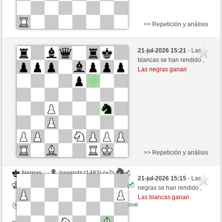
>> Repetición y análisis
Negras
Roland52 (1362) (-21)
21-jul-2026 15:21
- Las
Blancas
MuratYildiz (1249) (+21)
blancas se han rendido ,
Las negras ganan
Tiempo: 5 minutes/side + 0 seconds/move
Esta partida es por puntos
>> Repetición y análisis
Negras
hasiputz (1483) (+7)
21-jul-2026 15:15
- Las
Blancas
MuratYildiz (1256) (-7)
negras se han rendido ,
Las blancas ganan
Tiempo: 4 minutes/side + 10 seconds/move