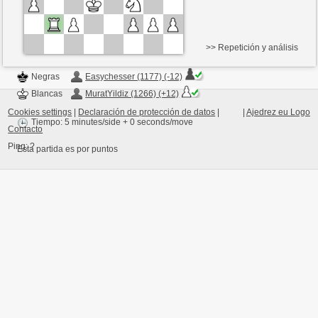
>> Repetición y análisis
Negras
Easychesser (1177) (-12)
Blancas
MuratYildiz (1266) (+12)
Cookies settings
|
Declaración de protección de datos
|
|
Ajedrez eu Logo
Tiempo: 5 minutes/side + 0 seconds/move
Contacto
Ping:
?
Esta partida es por puntos