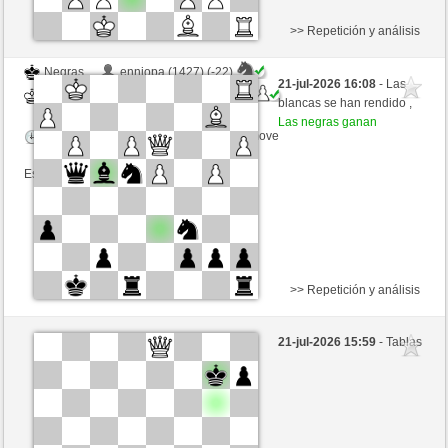
>> Repetición y análisis
Negras
enniopa (1427) (-22)
21-jul-2026 16:08
- Las
Blancas
MuratYildiz (1282) (+22)
blancas se han rendido ,
Las negras ganan
Tiempo: 10 minutes/side + 0 seconds/move
Esta partida es por puntos
>> Repetición y análisis
Blancas
garufita (1283) (-17)
21-jul-2026 15:59
- Tablas
Negras
MuratYildiz (1265) (+17)
Tiempo: 5 minutes/side + 8 seconds/move
Esta partida es por puntos