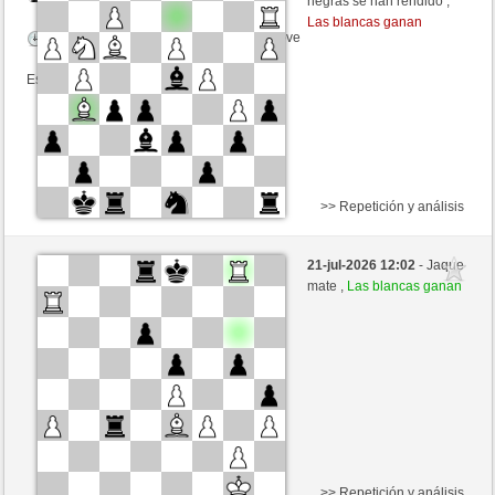
negras se han rendido ,
Las blancas ganan
Tiempo: 5 minutes/side + 8 seconds/move
Esta partida es por puntos
>> Repetición y análisis
Blancas
pop1979 (1364) (+13)
21-jul-2026 12:02
- Jaque
Negras
MuratYildiz (1309) (-13)
mate ,
Las blancas ganan
Tiempo: 5 minutes/side + 0 seconds/move
Esta partida es por puntos
>> Repetición y análisis