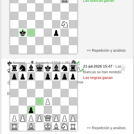
Las blancas ganan
Tiempo: 4 minutes/side + 10 seconds/move
Esta partida es por puntos
>> Repetición y análisis
Negras
hasiputz (1504) (-26)
21-jul-2026 15:47
- Las
Blancas
MuratYildiz (1245) (+26)
blancas se han rendido ,
Las negras ganan
Tiempo: 4 minutes/side + 10 seconds/move
Esta partida es por puntos
>> Repetición y análisis