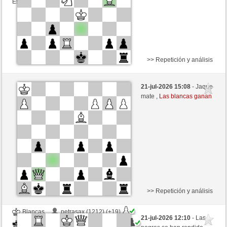
Esta partida es por puntos
>> Repetición y análisis
Blancas
Svenstrop (1188) (+26)
21-jul-2026 15:08
- Jaque
Negras
MuratYildiz (1296) (-21)
mate ,
Las blancas ganan
Tiempo: 3 minutes/side + 3 seconds/move
Esta partida es por puntos
>> Repetición y análisis
Blancas
petrasax (1212) (+19)
21-jul-2026 12:10
- Las
Negras
MuratYildiz (1296) (-19)