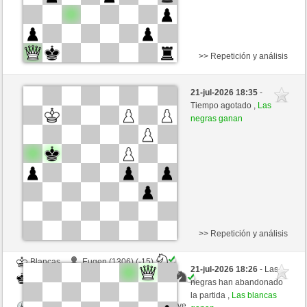
>> Repetición y análisis
Blancas
vorhaben (1331) (+16)
21-jul-2026 18:35
-
Negras
MuratYildiz (1336) (-16)
Tiempo agotado ,
Las
negras ganan
Tiempo: 5 minutes/side + 3 seconds/move
Esta partida es por puntos
>> Repetición y análisis
Blancas
Eugen (1306) (-15)
21-jul-2026 18:26
- Las
Negras
MuratYildiz (1321) (+15)
negras han abandonado
la partida ,
Las blancas
Tiempo: 7 minutes/side + 3 seconds/move