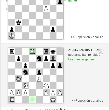
ganan
Esta partida es por puntos
>> Repetición y análisis
Negras
CIRUELODEKILO (1213) (-12)
21-jul-2026 18:21
- Las
Blancas
MuratYildiz (1309) (+12)
negras se han rendido ,
Las blancas ganan
Tiempo: 5 minutes/side + 8 seconds/move
Esta partida es por puntos
>> Repetición y análisis