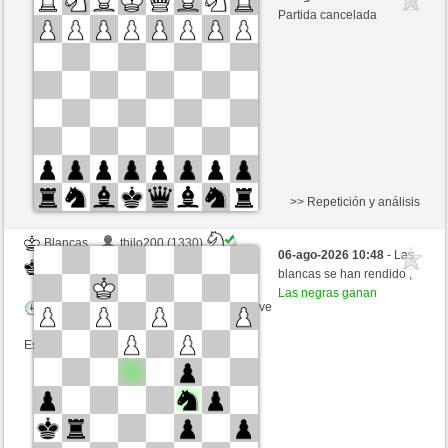
Blancas
MuratYildiz (1344) (-18)
Partida cancelada
Tiempo: 5 minutes/side + 0 seconds/move
Esta partida es por puntos
>> Repetición y análisis
Blancas
thilo200 (1330)
06-ago-2026 10:48
- Las
Negras
MuratYildiz (1344)
blancas se han rendido ,
Las negras ganan
Tiempo: 4 minutes/side + 0 seconds/move
Esta partida es por puntos