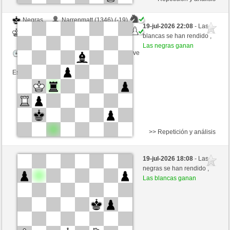
Negras
Narrenmatt (1346) (-19)
19-jul-2026 22:08
- Las
Blancas
MuratYildiz (1290) (+19)
blancas se han rendido ,
Las negras ganan
Tiempo: 5 minutes/side + 0 seconds/move
Esta partida es por puntos
>> Repetición y análisis
Blancas
Leo2012 (1195) (-12)
19-jul-2026 18:08
- Las
Negras
MuratYildiz (1278) (+12)
negras se han rendido ,
Las blancas ganan
Tiempo: 5 minutes/side + 8 seconds/move
Esta partida es por puntos