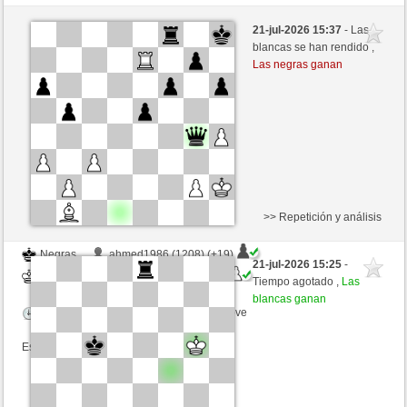
Negras
dalge51 (1507) (+6)
21-jul-2026 15:37
- Las
Blancas
MuratYildiz (1251) (-6)
blancas se han rendido ,
Las negras ganan
Tiempo: 4 minutes/side + 0 seconds/move
Esta partida es por puntos
>> Repetición y análisis
Negras
ahmed1986 (1208) (+19)
21-jul-2026 15:25
-
Blancas
MuratYildiz (1270) (-19)
Tiempo agotado ,
Las
blancas ganan
Tiempo: 5 minutes/side + 8 seconds/move
Esta partida es por puntos