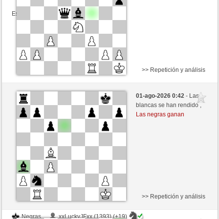
Esta partida es por puntos
>> Repetición y análisis
Negras
Joe34 (1368) (-13)
01-ago-2026 0:42
- Las
Blancas
Lord_of_War (1435) (+13)
blancas se han rendido ,
Las negras ganan
Tiempo: 12 minutes/side + 8 seconds/move
Esta partida es por puntos
>> Repetición y análisis
Negras
xxLuckyJFxx (1393) (+19)