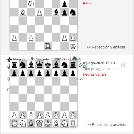
Tiempo: 30 minutes/side + 8 seconds/move
ganan
Esta partida es por puntos
>> Repetición y análisis
Negras
Yosnelis (1306) (+22)
05-ago-2026 15:10
-
Blancas
Lord_of_War (1438) (-22)
Tiempo agotado ,
Las
negras ganan
Tiempo: 30 minutes/side + 8 seconds/move
Esta partida es por puntos
>> Repetición y análisis