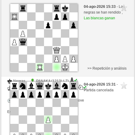
Negras
Anonymous
04-ago-2026 15:33
- Las
Blancas
Lord_of_War (1438)
negras se han rendido ,
Las blancas ganan
Tiempo: 3 minutes/side + 0 seconds/move
>> Repetición y análisis
Negras
PANAKA (1213) (-7)
04-ago-2026 15:31
-
Blancas
Lord_of_War (1431) (+7)
Partida cancelada
Tiempo: 30 minutes/side + 8 seconds/move
Esta partida es por puntos