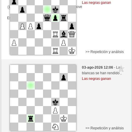
Las negras ganan
Tiempo: 12 minutes/side + 8 seconds/move
Esta partida es por puntos
>> Repetición y análisis
Negras
giovannicappellini (1515) (+14)
03-ago-2026 12:06
- Las
Blancas
Lord_of_War (1463) (-14)
blancas se han rendido ,
Las negras ganan
Tiempo: 12 minutes/side + 8 seconds/move
Esta partida es por puntos
>> Repetición y análisis