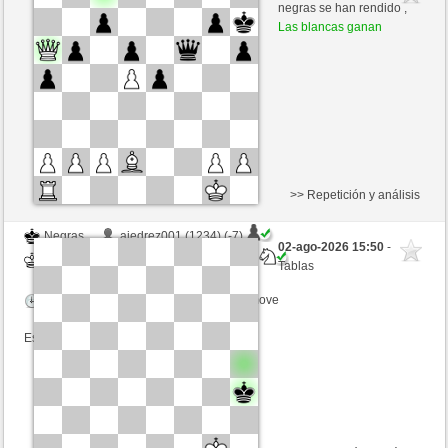
Blancas
Lord_of_War (1473) (+12)
negras se han rendido ,
Las blancas ganan
Tiempo: 12 minutes/side + 8 seconds/move
Esta partida es por puntos
>> Repetición y análisis
Negras
ajedrez001 (1234) (-7)
02-ago-2026 15:50
-
Blancas
Lord_of_War (1466) (+7)
Tablas
Tiempo: 12 minutes/side + 8 seconds/move
Esta partida es por puntos