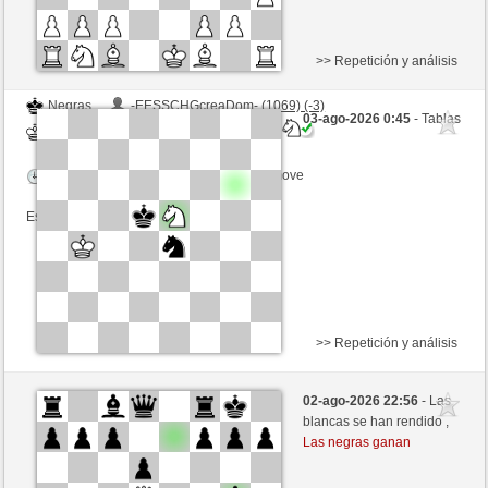
>> Repetición y análisis
Negras
-EESSCHGcreaDom- (1069) (-3)
03-ago-2026 0:45
- Tablas
Blancas
Lord_of_War (1475) (+3)
Tiempo: 12 minutes/side + 8 seconds/move
Esta partida es por puntos
>> Repetición y análisis
Negras
Grimbart (1489) (-1)
02-ago-2026 22:56
- Las
Blancas
Lord_of_War (1474) (+1)
blancas se han rendido ,
Las negras ganan
Tiempo: 12 minutes/side + 8 seconds/move