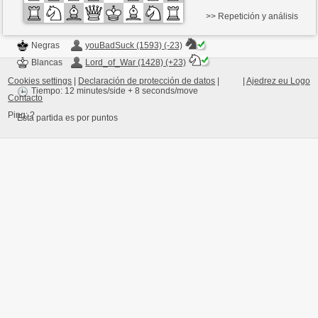
>> Repetición y análisis
Negras
youBadSuck (1593) (-23)
Blancas
Lord_of_War (1428) (+23)
Cookies settings
|
Declaración de protección de datos
|
|
Ajedrez eu Logo
Tiempo: 12 minutes/side + 8 seconds/move
Contacto
Ping:
?
Esta partida es por puntos