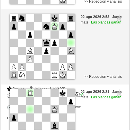
>> Repetición y análisis
Negras
cloreto77 (1431) (+2)
02-ago-2026 2:53
- Jaque
Blancas
Lord_of_War (1468) (-2)
mate ,
Las blancas ganan
Tiempo: 12 minutes/side + 8 seconds/move
Esta partida es por puntos
>> Repetición y análisis
Negras
leff9933 (1072) (-3)
02-ago-2026 2:21
- Jaque
Blancas
Lord_of_War (1465) (+3)
mate ,
Las blancas ganan
Tiempo: 12 minutes/side + 8 seconds/move
Esta partida es por puntos