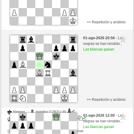
>> Repetición y análisis
Negras
vexo94 (1298) (-9)
01-ago-2026 20:56
- Las
Blancas
Lord_of_War (1456) (+9)
negras se han rendido ,
Las blancas ganan
Tiempo: 12 minutes/side + 8 seconds/move
Esta partida es por puntos
>> Repetición y análisis
Negras
nomika (1262) (-8)
01-ago-2026 12:00
- Las
Blancas
Lord_of_War (1448) (+8)
negras se han rendido ,
Las blancas ganan
Tiempo: 12 minutes/side + 8 seconds/move