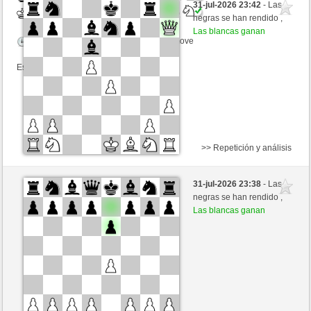
31-jul-2026 23:42
- Las
Blancas
Lord_of_War (1454) (-19)
negras se han rendido ,
Las blancas ganan
Tiempo: 12 minutes/side + 8 seconds/move
Esta partida es por puntos
>> Repetición y análisis
Negras
izu_nyc (1040) (-3)
31-jul-2026 23:38
- Las
Blancas
Lord_of_War (1451) (+3)
negras se han rendido ,
Las blancas ganan
Tiempo: 12 minutes/side + 8 seconds/move
Esta partida es por puntos