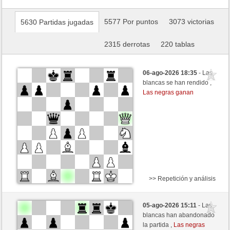
5577 Por puntos
3073 victorias
5630 Partidas jugadas
2315 derrotas
220 tablas
06-ago-2026 18:35
- Las
blancas se han rendido ,
Las negras ganan
>> Repetición y análisis
Negras
Metabaron84_ (1477) (+13)
05-ago-2026 15:11
- Las
Blancas
Lord_of_War (1416) (-13)
blancas han abandonado
la partida ,
Las negras