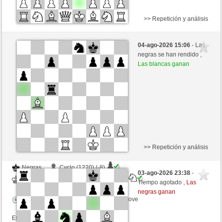
>> Repetición y análisis
Negras
kruwo (1142)
04-ago-2026 15:06
- Las
Blancas
Lord_of_War (1431)
negras se han rendido ,
Las blancas ganan
Tiempo: 30 minutes/side + 8 seconds/move
Esta partida es por puntos
>> Repetición y análisis
Negras
Cyclo (1220) (-8)
03-ago-2026 23:38
-
Blancas
Lord_of_War (1423) (+8)
Tiempo agotado ,
Las
negras ganan
Tiempo: 30 minutes/side + 8 seconds/move
Esta partida es por puntos