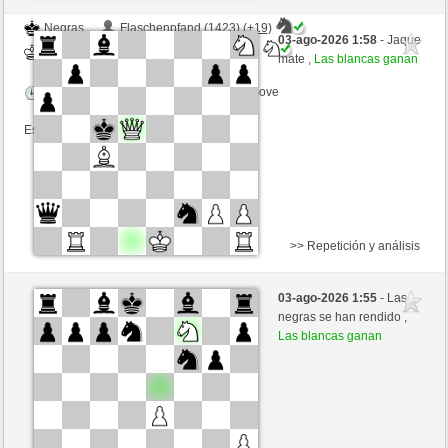
Negras
Flaschenpfand (1423) (+19)
03-ago-2026 1:58
- Jaque
Blancas
Lord_of_War (1482) (-19)
mate ,
Las blancas ganan
Tiempo: 12 minutes/side + 8 seconds/move
Esta partida es por puntos
>> Repetición y análisis
Negras
ChesterTheMoulTester (1136) (-4)
03-ago-2026 1:55
- Las
Blancas
Lord_of_War (1478) (+4)
negras se han rendido ,
Las blancas ganan
Tiempo: 12 minutes/side + 8 seconds/move
Esta partida es por puntos