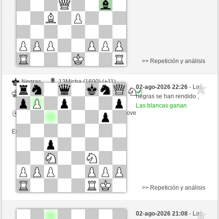
Esta partida es por puntos
>> Repetición y análisis
Negras
13Micha (1600) (+11)
02-ago-2026 22:26
- Las
Blancas
Lord_of_War (1485) (-11)
negras se han rendido ,
Las blancas ganan
Tiempo: 12 minutes/side + 8 seconds/move
Esta partida es por puntos
>> Repetición y análisis
Negras
KerlKerl (1392) (-12)
02-ago-2026 21:08
- Las