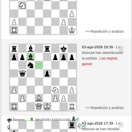
>> Repetición y análisis
Negras
piltrafa (1572) (+10)
03-ago-2026 19:36
- Las
Blancas
Lord_of_War (1433) (-10)
blancas han abandonado
la partida ,
Las negras
Tiempo: 12 minutes/side + 8 seconds/move
ganan
Esta partida es por puntos
>> Repetición y análisis
Negras
Mm2026 (1442) (+16)
03-ago-2026 17:39
- Las
Blancas
Lord_of_War (1449) (-16)
blancas se han rendido ,