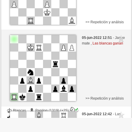
>> Repetición y análisis
Negras
Mika (1481) (+21)
05-jun-2022 12:51
- Jaque
Blancas
Libelle (1585) (-21)
mate ,
Las blancas ganan
Tiempo: 2 minutes/side + 10 seconds/move
Esta partida es por puntos
>> Repetición y análisis
Blancas
Papilon (1319) (+25)
05-jun-2022 12:42
- Las
Negras
Libelle (1554) (-25)
negras se han rendido ,
Las blancas ganan
Tiempo: 6 minutes/side + 0 seconds/move
Variante:
chess960