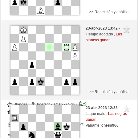
>> Repetición y análisis
Blancas
tomcio2137 (1680) (+26)
23-abr-2023 13:42
-
Negras
Libelle (1952) (-26)
Tiempo agotado ,
Las
blancas ganan
Tiempo: 6 minutes/side + 6 seconds/move
Esta partida es por puntos
>> Repetición y análisis
Blancas
boersch70 (1627) (+28)
23-abr-2023 12:33
-
Negras
Libelle (1973) (-28)
Jaque mate ,
Las negras
ganan
Tiempo: 3 minutes/side + 0 seconds/move
Variante:
chess960
Esta partida es por puntos