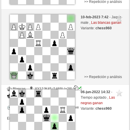
>> Repetición y análisis
Negras
bellafida (1741) (+22)
10-feb-2023 7:42
- Jaque
Blancas
Libelle (1881) (-22)
mate ,
Las blancas ganan
Variante:
chess960
Tiempo: 6 minutes/side + 0 seconds/move
Esta partida es por puntos
>> Repetición y análisis
Blancas
XY12JK45 (1469) (+28)
06-jun-2022 14:32
-
Negras
Libelle (1808) (-28)
Tiempo agotado ,
Las
negras ganan
Tiempo: 3 minutes/side + 6 seconds/move
Variante:
chess960
Esta partida es por puntos