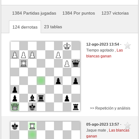
1384 Partidas jugadas
1384 Por puntos
1237 victorias
23 tablas
124 derrotas
12-ago-2023 13:54
-
Tiempo agotado ,
Las
blancas ganan
>> Repetición y análisis
Blancas
VovaPompid (1774) (+28)
05-ago-2023 13:57
-
Negras
Libelle (2124) (-28)
Jaque mate ,
Las blancas
ganan