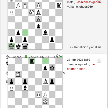
Blancas
Libelle (1876) (-31)
mate ,
Las blancas ganan
Variante:
chess960
Tiempo: 3 minutes/side + 7 seconds/move
Esta partida es por puntos
>> Repetición y análisis
Blancas
Zocker (1323) (+31)
28-feb-2023 8:50
-
Negras
Libelle (1859) (-31)
Tiempo agotado ,
Las
negras ganan
Tiempo: 3 minutes/side + 7 seconds/move
Esta partida es por puntos