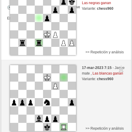
Las negras ganan
Tiempo: 3 minutes/side + 4 seconds/move
Variante:
chess960
Esta partida es por puntos
>> Repetición y análisis
Negras
liko71 (1278) (+31)
17-mar-2023 7:15
- Jaque
Blancas
Libelle (1876) (-31)
mate ,
Las blancas ganan
Variante:
chess960
Tiempo: 3 minutes/side + 7 seconds/move
Esta partida es por puntos
>> Repetición y análisis