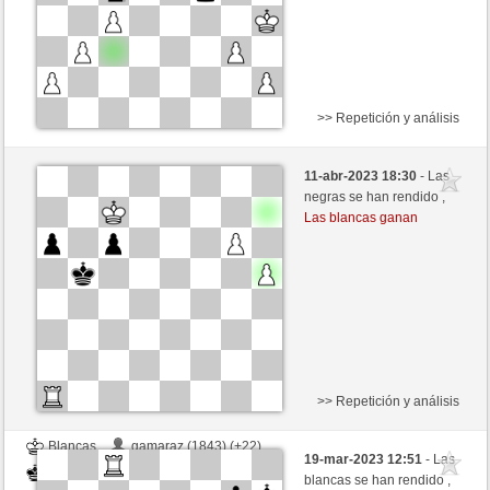
>> Repetición y análisis
Negras
Max68 (1461) (+31)
11-abr-2023 18:30
- Las
Blancas
Libelle (2013) (-31)
negras se han rendido ,
Las blancas ganan
Tiempo: 4 minutes/side + 6 seconds/move
Esta partida es por puntos
>> Repetición y análisis
Blancas
gamaraz (1843) (+22)
19-mar-2023 12:51
- Las
Negras
Libelle (1975) (-22)
blancas se han rendido ,