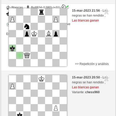
Blancas
Bull824 (1380) (+31)
15-mar-2023 21:56
- Las
Negras
Libelle (1905) (-31)
negras se han rendido ,
Las blancas ganan
Tiempo: 3 minutes/side + 7 seconds/move
Esta partida es por puntos
>> Repetición y análisis
Blancas
bdcebdce (1515) (+69)
15-mar-2023 20:50
- Las
Negras
Libelle (1912) (-29)
negras se han rendido ,
Las blancas ganan
Tiempo: 3 minutes/side + 7 seconds/move
Variante:
chess960
Esta partida es por puntos