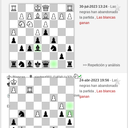
Blancas
TOLER23 (1704) (+29)
30-jul-2023 13:24
- Las
Negras
Libelle (2120) (-29)
negras han abandonado
la partida ,
Las blancas
Tiempo: 5 minutes/side + 7 seconds/move
ganan
Esta partida es por puntos
>> Repetición y análisis
Blancas
ajedrez001 (1404) (+32)
24-abr-2023 19:56
- Las
Negras
Libelle (2128) (-32)
negras han abandonado
la partida ,
Las blancas
Tiempo: 21 minutes/side + 2 seconds/move
ganan
Esta partida es por puntos