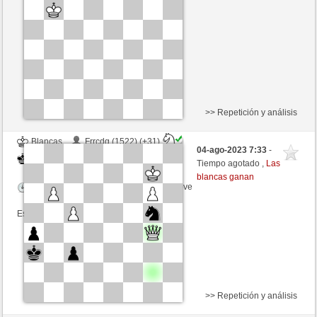
Tiempo: 5 minutes/side + 2 seconds/move
Esta partida es por puntos
>> Repetición y análisis
Blancas
Frrcdg (1522) (+31)
04-ago-2023 7:33
-
Negras
Libelle (2105) (-31)
Tiempo agotado ,
Las
blancas ganan
Tiempo: 3 minutes/side + 3 seconds/move
Esta partida es por puntos
>> Repetición y análisis