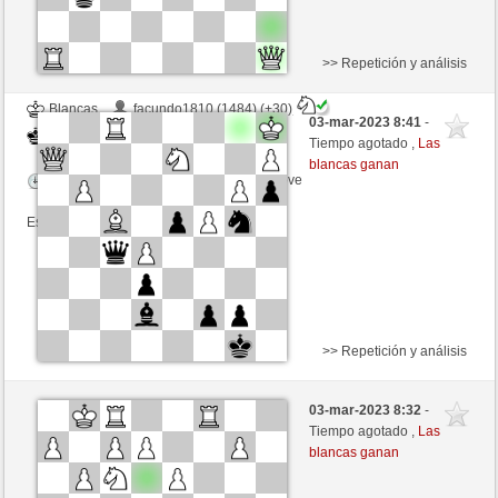
>> Repetición y análisis
Blancas
facundo1810 (1484) (+30)
03-mar-2023 8:41
-
Negras
Libelle (1927) (-30)
Tiempo agotado ,
Las
blancas ganan
Tiempo: 3 minutes/side + 2 seconds/move
Esta partida es por puntos
>> Repetición y análisis
Blancas
quadrat (1486) (+28)
03-mar-2023 8:32
-
Negras
Libelle (1826) (-28)
Tiempo agotado ,
Las
blancas ganan
Tiempo: 3 minutes/side + 7 seconds/move