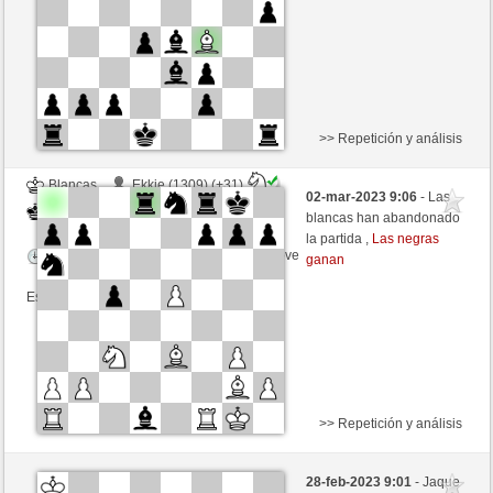
Esta partida es por puntos
>> Repetición y análisis
Blancas
Ekkie (1309) (+31)
02-mar-2023 9:06
- Las
Negras
Libelle (1857) (-31)
blancas han abandonado
la partida ,
Las negras
Tiempo: 3 minutes/side + 7 seconds/move
ganan
Esta partida es por puntos
>> Repetición y análisis
Negras
liko71 (1209) (+31)
28-feb-2023 9:01
- Jaque