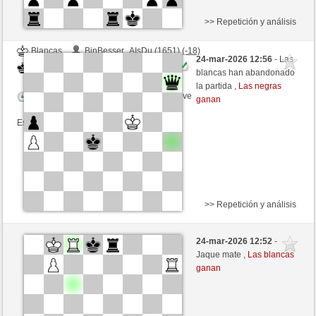
>> Repetición y análisis
Blancas
BinBesser_AIsDu (1651) (-18)
24-mar-2026 12:56
- Las
Negras
JABO_1 (1655) (+16)
blancas han abandonado
la partida ,
Las negras
Tiempo: 2 minutes/side + 0 seconds/move
ganan
Esta partida es por puntos
>> Repetición y análisis
Negras
ClaudeLebel (1785) (+11)
24-mar-2026 12:52
-
Blancas
JABO_1 (1666) (-11)
Jaque mate ,
Las blancas
ganan
Tiempo: 2 minutes/side + 0 seconds/move
Esta partida es por puntos