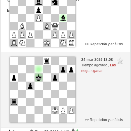
Esta partida es por puntos
>> Repetición y análisis
Negras
Gorrion7 (1798) (+10)
24-mar-2026 13:08
-
Blancas
JABO_1 (1649) (-10)
Tiempo agotado ,
Las
negras ganan
Tiempo: 2 minutes/side + 0 seconds/move
Esta partida es por puntos
>> Repetición y análisis