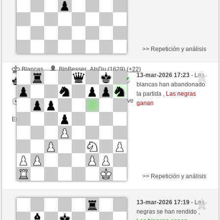
>> Repetición y análisis
Blancas
BinBesser_AIsDu (1629) (+22)
13-mar-2026 17:23
- Las
Negras
JABO_1 (1685) (-19)
blancas han abandonado
la partida ,
Las negras
Tiempo: 2 minutes/side + 0 seconds/move
ganan
Esta partida es por puntos
>> Repetición y análisis
Negras
Wagnerianer (1599) (+21)
13-mar-2026 17:19
- Las
Blancas
JABO_1 (1706) (-21)
negras se han rendido ,