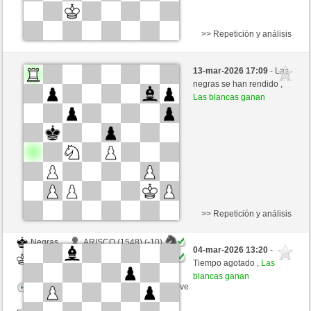
>> Repetición y análisis
Blancas
ARISCO (1538) (-9)
13-mar-2026 17:09
- Las
Negras
JABO_1 (1701) (+9)
negras se han rendido ,
Las blancas ganan
Tiempo: 2 minutes/side + 0 seconds/move
Esta partida es por puntos
>> Repetición y análisis
Negras
ARISCO (1548) (-10)
04-mar-2026 13:20
-
Blancas
JABO_1 (1691) (+10)
Tiempo agotado ,
Las
blancas ganan
Tiempo: 2 minutes/side + 0 seconds/move