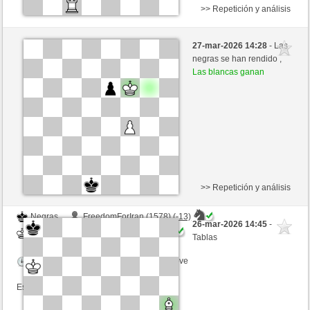
>> Repetición y análisis
Negras
Chess2020 (1503) (+23)
27-mar-2026 14:28
- Las
Blancas
JABO_1 (1661) (-23)
negras se han rendido ,
Las blancas ganan
Tiempo: 2 minutes/side + 0 seconds/move
Esta partida es por puntos
>> Repetición y análisis
Negras
FreedomForIran (1578) (-13)
26-mar-2026 14:45
-
Blancas
JABO_1 (1648) (+13)
Tablas
Tiempo: 3 minutes/side + 0 seconds/move
Esta partida es por puntos