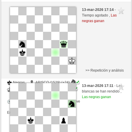
Negras
akbar (1487) (-8)
13-mar-2026 17:14
-
Blancas
JABO_1 (1710) (+8)
Tiempo agotado ,
Las
negras ganan
Tiempo: 2 minutes/side + 0 seconds/move
Esta partida es por puntos
>> Repetición y análisis
Negras
ARISCO (1529) (+24)
13-mar-2026 17:11
- Las
Blancas
JABO_1 (1710) (-24)
blancas se han rendido ,
Las negras ganan
Tiempo: 2 minutes/side + 0 seconds/move
Esta partida es por puntos