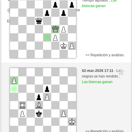
Tiempo agotado ,
Las
blancas ganan
Tiempo: 2 minutes/side + 0 seconds/move
Esta partida es por puntos
>> Repetición y análisis
Negras
Gorrion7 (1647) (-14)
02-mar-2026 17:11
- Las
Blancas
JABO_1 (1683) (+14)
negras se han rendido ,
Las blancas ganan
Tiempo: 2 minutes/side + 0 seconds/move
Esta partida es por puntos
>> Repetición y análisis