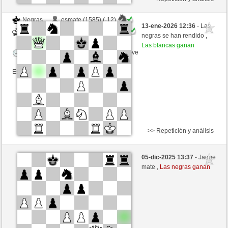
Negras
esmate (1585) (-12)
13-ene-2026 12:36
- Las
Blancas
JABO_1 (1671) (+12)
negras se han rendido ,
Las blancas ganan
Tiempo: 2 minutes/side + 0 seconds/move
Esta partida es por puntos
>> Repetición y análisis
Negras
Sab123 (1520) (-10)
05-dic-2025 13:37
- Jaque
Blancas
JABO_1 (1661) (+10)
mate ,
Las negras ganan
Tiempo: 2 minutes/side + 0 seconds/move
Esta partida es por puntos