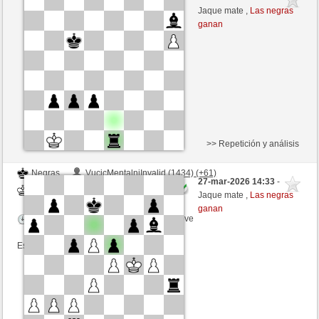
Blancas
JABO_1 (1614) (-16)
Jaque mate ,
Las negras
ganan
Tiempo: 4 minutes/side + 0 seconds/move
Esta partida es por puntos
>> Repetición y análisis
Negras
VucicMentalniInvalid (1434) (+61)
27-mar-2026 14:33
-
Blancas
JABO_1 (1638) (-24)
Jaque mate ,
Las negras
ganan
Tiempo: 2 minutes/side + 0 seconds/move
Esta partida es por puntos