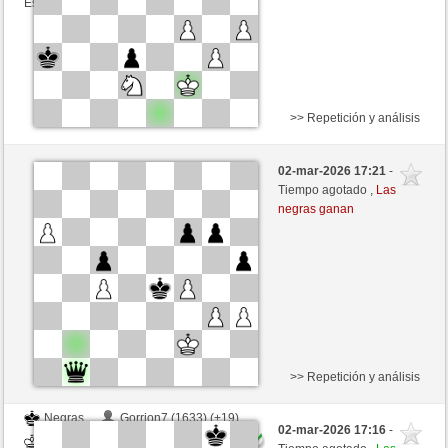
Esta partida es por puntos
>> Repetición y análisis
Negras
Oudeis (1617) (-13)
02-mar-2026 17:21
-
Blancas
JABO_1 (1678) (+13)
Tiempo agotado ,
Las
negras ganan
Tiempo: 2 minutes/side + 0 seconds/move
Esta partida es por puntos
>> Repetición y análisis
Negras
Gorrion7 (1633) (+19)
02-mar-2026 17:16
-
Blancas
JABO_1 (1697) (-19)