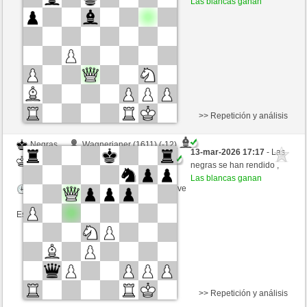
Las blancas ganan
Tiempo: 2 minutes/side + 0 seconds/move
Esta partida es por puntos
>> Repetición y análisis
Negras
Wagnerianer (1611) (-12)
13-mar-2026 17:17
- Las
Blancas
JABO_1 (1694) (+12)
negras se han rendido ,
Las blancas ganan
Tiempo: 2 minutes/side + 0 seconds/move
Esta partida es por puntos
>> Repetición y análisis