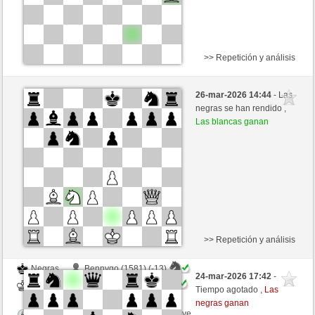
>> Repetición y análisis
Negras
Bennygo (1568) (+4)
26-mar-2026 14:44
- Las
Blancas
JABO_1 (1652) (-4)
negras se han rendido ,
Las blancas ganan
Tiempo: 2 minutes/side + 0 seconds/move
Esta partida es por puntos
>> Repetición y análisis
Negras
Bennygo (1581) (-13)
24-mar-2026 17:42
-
Blancas
JABO_1 (1639) (+13)
Tiempo agotado ,
Las
negras ganan
Tiempo: 2 minutes/side + 0 seconds/move