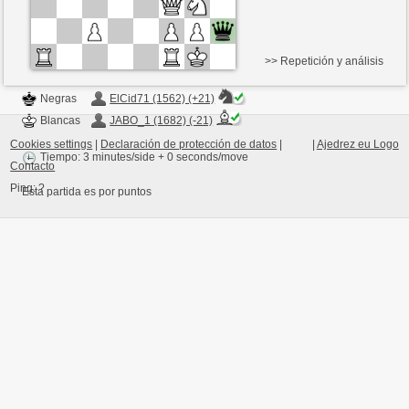
>> Repetición y análisis
Negras
ElCid71 (1562) (+21)
Blancas
JABO_1 (1682) (-21)
Cookies settings
|
Declaración de protección de datos
|
|
Ajedrez eu Logo
Tiempo: 3 minutes/side + 0 seconds/move
Contacto
Ping:
?
Esta partida es por puntos