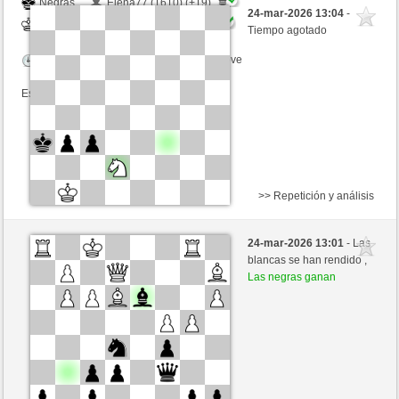
Negras
Elena77 (1610) (+19)
24-mar-2026 13:04
-
Blancas
JABO_1 (1668) (-19)
Tiempo agotado
Tiempo: 2 minutes/side + 0 seconds/move
Esta partida es por puntos
>> Repetición y análisis
Negras
Elena77 (1607) (+3)
24-mar-2026 13:01
- Las
Blancas
JABO_1 (1671) (-3)
blancas se han rendido ,
Las negras ganan
Tiempo: 2 minutes/side + 0 seconds/move
Esta partida es por puntos