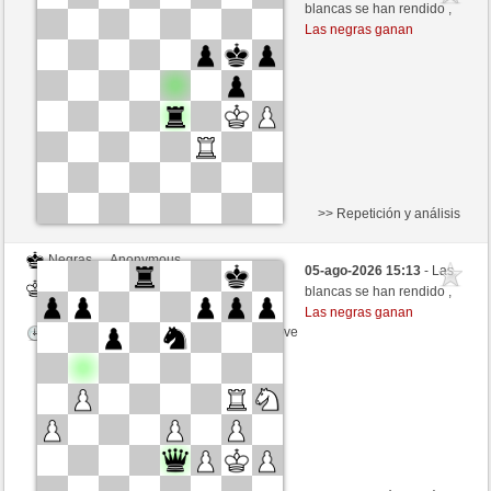
Blancas
Hinkelstein (1309)
blancas se han rendido ,
Las negras ganan
Tiempo: 5 minutes/side + 8 seconds/move
>> Repetición y análisis
Negras
Anonymous
05-ago-2026 15:13
- Las
Blancas
Hinkelstein (1309)
blancas se han rendido ,
Las negras ganan
Tiempo: 5 minutes/side + 8 seconds/move