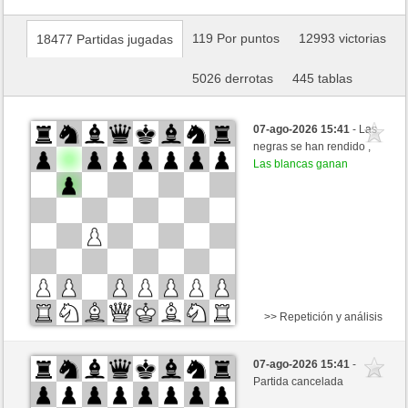
119 Por puntos
12993 victorias
18477 Partidas jugadas
5026 derrotas
445 tablas
07-ago-2026 15:41
- Las
negras se han rendido ,
Las blancas ganan
>> Repetición y análisis
Negras
Anonymous
07-ago-2026 15:41
-
Blancas
Hinkelstein (1309)
Partida cancelada