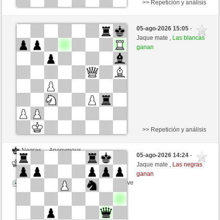
>> Repetición y análisis
Negras
Anonymous
05-ago-2026 15:05
-
Blancas
Hinkelstein (1309)
Jaque mate ,
Las blancas
ganan
Tiempo: 5 minutes/side + 8 seconds/move
>> Repetición y análisis
Negras
Anonymous
05-ago-2026 14:24
-
Blancas
Hinkelstein (1309)
Jaque mate ,
Las negras
ganan
Tiempo: 5 minutes/side + 8 seconds/move