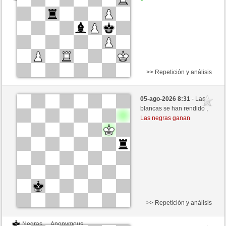
>> Repetición y análisis
Negras
Anonymous
05-ago-2026 8:31
- Las
Blancas
Hinkelstein (1309)
blancas se han rendido ,
Las negras ganan
Tiempo: 5 minutes/side + 8 seconds/move
>> Repetición y análisis
Negras
Anonymous