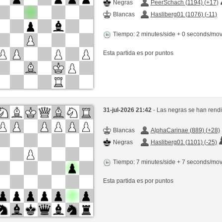
Negras
PeerSchach (1194) (+17)
Blancas
Hasliberg01 (1076) (-11)
Tiempo: 2 minutes/side + 0 seconds/mo
Esta partida es por puntos
31-jul-2026 21:42
- Las negras se han rend
Blancas
AlphaCarinae (889) (+28)
Negras
Hasliberg01 (1101) (-25)
Tiempo: 7 minutes/side + 7 seconds/mo
Esta partida es por puntos