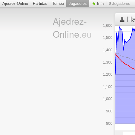
Ajedrez-Online
Partidas
Torneo
Jugadores
0
Jugadores
Info
Ajedrez-
Ha
1,600
Online
.eu
1,500
1,400
1,300
1,200
1,100
1,000
900
800