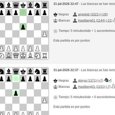
31-jul-2026 22:47
- Las blancas se han rend
Negras
angolob (1021) (+26)
Blancas
Hasliberg01 (1144) (-21)
Tiempo: 5 minutes/side + 1 seconds/mo
Esta partida es por puntos
31-jul-2026 22:37
- Las blancas se han rend
Negras
glorya (1371) (+7)
Blancas
Hasliberg01 (1151) (-7)
Tiempo: 5 minutes/side + 0 seconds/mo
Esta partida es por puntos