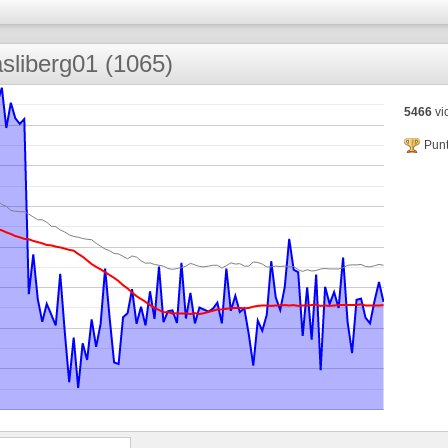
sliberg01 (1065)
5466
vic
Punt