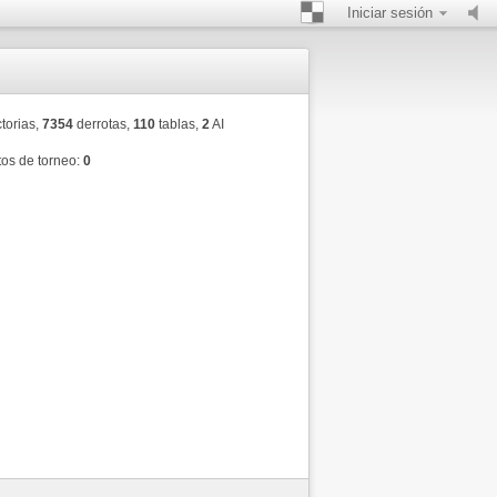
Iniciar sesión
torias,
7354
derrotas,
110
tablas,
2
AI
os de torneo:
0