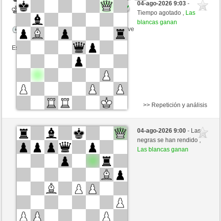
04-ago-2026 9:03
-
Blancas
GID1955 (1566) (-3)
Tiempo agotado ,
Las
blancas ganan
Tiempo: 5 minutes/side + 0 seconds/move
Esta partida es por puntos
>> Repetición y análisis
Negras
stacippa (1444) (-11)
04-ago-2026 9:00
- Las
Blancas
GID1955 (1555) (+11)
negras se han rendido ,
Las blancas ganan
Tiempo: 5 minutes/side + 0 seconds/move
Esta partida es por puntos