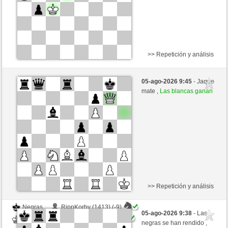
>> Repetición y análisis
Blancas
Marcos64 (1436) (+23)
05-ago-2026 9:45
- Jaque
Negras
GID1955 (1594) (-23)
mate ,
Las blancas ganan
Tiempo: 4 minutes/side + 8 seconds/move
Esta partida es por puntos
>> Repetición y análisis
Negras
RippKorby (1413) (-9)
05-ago-2026 9:38
- Las
Blancas
GID1955 (1585) (+9)
negras se han rendido ,