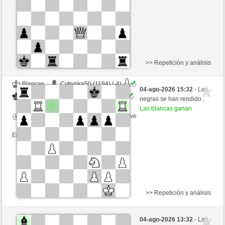
Esta partida es por puntos
>> Repetición y análisis
Blancas
Cytrynka50 (1194) (-4)
04-ago-2026 15:32
- Las
Negras
GID1955 (1529) (+4)
negras se han rendido ,
Las blancas ganan
Tiempo: 5 minutes/side + 8 seconds/move
Esta partida es por puntos
>> Repetición y análisis
Negras
Cytrynka50 (1198) (-4)
04-ago-2026 13:32
- Las