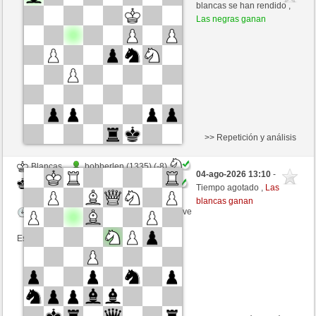
Blancas
GID1955 (1525) (+4)
blancas se han rendido ,
Las negras ganan
Tiempo: 5 minutes/side + 8 seconds/move
Esta partida es por puntos
>> Repetición y análisis
Blancas
bobberlen (1335) (-8)
04-ago-2026 13:10
-
Negras
GID1955 (1517) (+8)
Tiempo agotado ,
Las
blancas ganan
Tiempo: 5 minutes/side + 8 seconds/move
Esta partida es por puntos