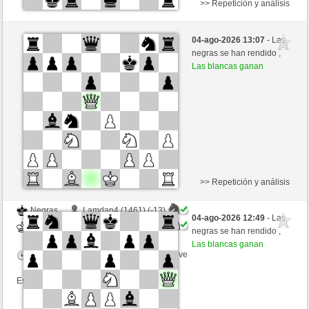
>> Repetición y análisis
Blancas
MasterofDesaster (1354) (+60)
04-ago-2026 13:07
- Las
Negras
GID1955 (1541) (-24)
negras se han rendido ,
Las blancas ganan
Tiempo: 3 minutes/side + 8 seconds/move
Esta partida es por puntos
>> Repetición y análisis
Negras
Lamdan4 (1461) (-13)
04-ago-2026 12:49
- Las
Blancas
GID1955 (1528) (+13)
negras se han rendido ,
Las blancas ganan
Tiempo: 9 minutes/side + 9 seconds/move
Esta partida es por puntos