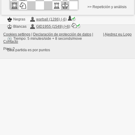
>> Repetición y análisis
Negras
warball (1286) (-6)
Blancas
GID1955 (1549) (+6)
Cookies settings
|
Declaración de protección de datos
|
|
Ajedrez eu Logo
Tiempo: 5 minutes/side + 8 seconds/move
Contacto
Ping:
?
Esta partida es por puntos