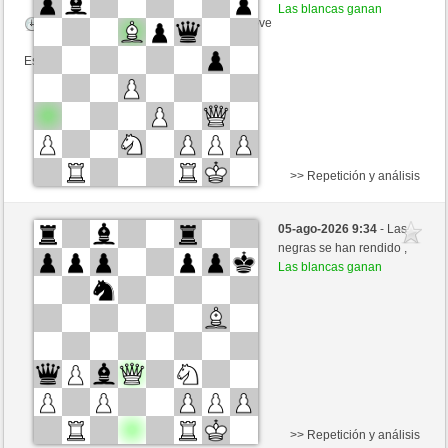
Las blancas ganan
Tiempo: 5 minutes/side + 8 seconds/move
Esta partida es por puntos
>> Repetición y análisis
Negras
kasch (1209) (-3)
05-ago-2026 9:34
- Las
Blancas
GID1955 (1582) (+3)
negras se han rendido ,
Las blancas ganan
Tiempo: 4 minutes/side + 9 seconds/move
Esta partida es por puntos
>> Repetición y análisis