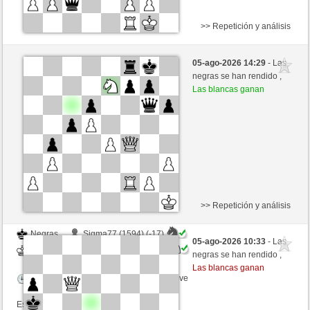
>> Repetición y análisis
Negras
Maxyz (1360) (-7)
05-ago-2026 14:29
- Las
Blancas
GID1955 (1588) (+7)
negras se han rendido ,
Las blancas ganan
Tiempo: 5 minutes/side + 0 seconds/move
Esta partida es por puntos
>> Repetición y análisis
Negras
Sigma77 (1594) (-17)
05-ago-2026 10:33
- Las
Blancas
GID1955 (1571) (+17)
negras se han rendido ,
Las blancas ganan
Tiempo: 5 minutes/side + 0 seconds/move
Esta partida es por puntos