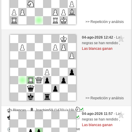
>> Repetición y análisis
Negras
kasch (1214) (-5)
04-ago-2026 12:42
- Las
Blancas
GID1955 (1523) (+5)
negras se han rendido ,
Las blancas ganan
Tiempo: 4 minutes/side + 9 seconds/move
Esta partida es por puntos
>> Repetición y análisis
Blancas
Joachim59 (1470) (+19)
04-ago-2026 11:57
- Las
Negras
GID1955 (1542) (-19)
negras se han rendido ,
Las blancas ganan
Tiempo: 7 minutes/side + 0 seconds/move