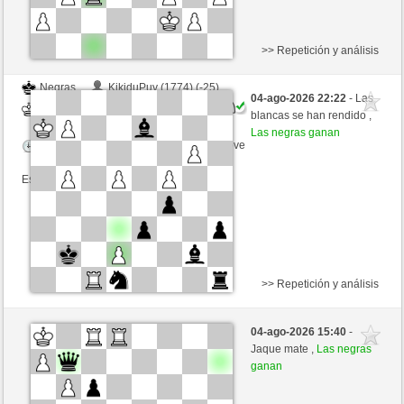
>> Repetición y análisis
Negras
KikiduPuy (1774) (-25)
04-ago-2026 22:22
- Las
Blancas
GID1955 (1548) (+25)
blancas se han rendido ,
Las negras ganan
Tiempo: 5 minutes/side + 8 seconds/move
Esta partida es por puntos
>> Repetición y análisis
Blancas
Orech (1506) (-15)
04-ago-2026 15:40
-
Negras
GID1955 (1533) (+15)
Jaque mate ,
Las negras
ganan
Tiempo: 5 minutes/side + 8 seconds/move