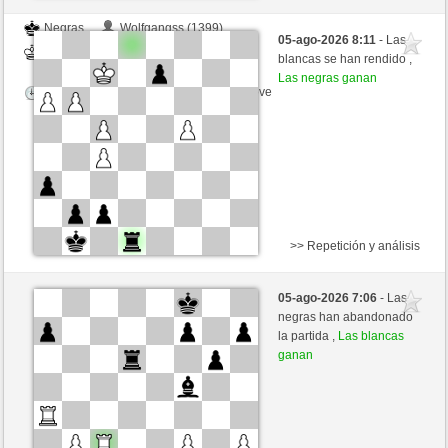
Negras
Wolfgangss (1399)
05-ago-2026 8:11
- Las
Blancas
GID1955 (1582)
blancas se han rendido ,
Las negras ganan
Tiempo: 5 minutes/side + 7 seconds/move
>> Repetición y análisis
Blancas
beli_panter2 (1400) (-9)
05-ago-2026 7:06
- Las
Negras
GID1955 (1573) (+9)
negras han abandonado
la partida ,
Las blancas
Tiempo: 7 minutes/side + 8 seconds/move
ganan
Esta partida es por puntos