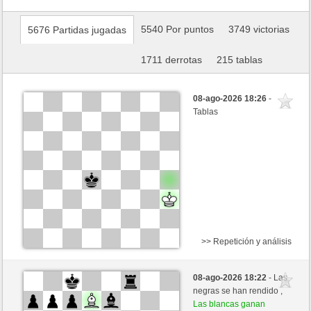
5540 Por puntos
3749 victorias
5676 Partidas jugadas
1711 derrotas
215 tablas
08-ago-2026 18:26
-
Tablas
>> Repetición y análisis
Blancas
AnGeLmU (1385) (+8)
08-ago-2026 18:22
- Las
Negras
GID1955 (1571) (-8)
negras se han rendido ,
Las blancas ganan