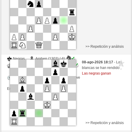
Tiempo: 5 minutes/side + 3 seconds/move
Esta partida es por puntos
>> Repetición y análisis
Negras
Arghen (1303) (-6)
08-ago-2026 18:17
- Las
Blancas
GID1955 (1565) (+6)
blancas se han rendido ,
Las negras ganan
Tiempo: 5 minutes/side + 8 seconds/move
Esta partida es por puntos
>> Repetición y análisis