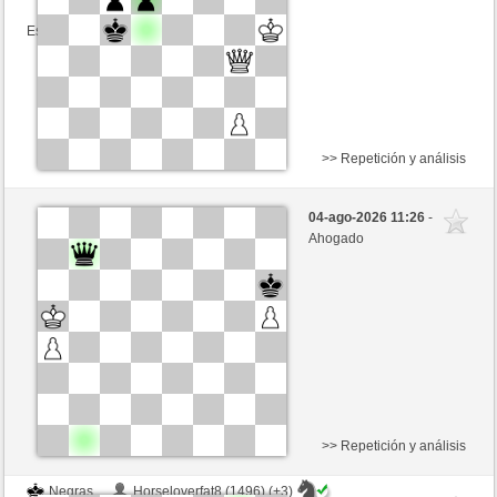
Esta partida es por puntos
>> Repetición y análisis
Blancas
waggie (1451) (+21)
04-ago-2026 11:26
-
Negras
GID1955 (1563) (-21)
Ahogado
Tiempo: 3 minutes/side + 3 seconds/move
Esta partida es por puntos
>> Repetición y análisis
Negras
Horseloverfat8 (1496) (+3)