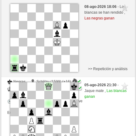
Negras
loapuntas (1627) (+14)
08-ago-2026 18:06
- Las
Blancas
GID1955 (1579) (-14)
blancas se han rendido ,
Las negras ganan
Tiempo: 5 minutes/side + 8 seconds/move
Esta partida es por puntos
>> Repetición y análisis
Negras
Schlitzu (1599) (+16)
05-ago-2026 21:30
-
Blancas
GID1955 (1595) (-16)
Jaque mate ,
Las blancas
ganan
Tiempo: 5 minutes/side + 8 seconds/move
Esta partida es por puntos