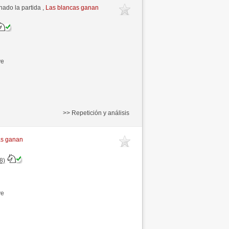
ado la partida ,
Las blancas ganan
ve
>> Repetición y análisis
as ganan
8)
ve