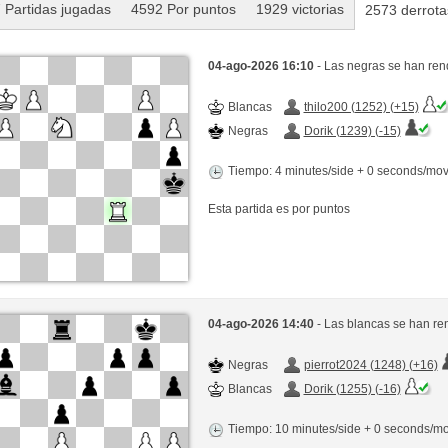
 Partidas jugadas
4592 Por puntos
1929 victorias
2573 derrota
04-ago-2026 16:10
- Las negras se han ren
Blancas
thilo200 (1252) (+15)
Negras
Dorik (1239) (-15)
Tiempo: 4 minutes/side + 0 seconds/mo
Esta partida es por puntos
04-ago-2026 14:40
- Las blancas se han re
Negras
pierrot2024 (1248) (+16)
Blancas
Dorik (1255) (-16)
Tiempo: 10 minutes/side + 0 seconds/m