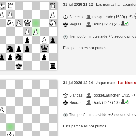
31-jul-2026 21:12
- Las negras han abandon
Blancas
masquerade (1539) (+5)
Negras
Dorik (1254) (-5)
Tiempo: 5 minutes/side + 3 seconds/mo
Esta partida es por puntos
31-jul-2026 12:34
- Jaque mate ,
Las blanc
Blancas
RocketLauncher (1435) (+
Negras
Dorik (1248) (-8)
Tiempo: 5 minutes/side + 3 seconds/mo
Esta partida es por puntos