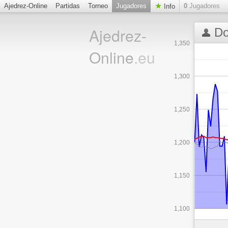
Ajedrez-Online
Partidas
Torneo
Jugadores
0
Jugadores
Info
Ajedrez-
Do
1,350
Online
.eu
1,300
1,250
1,200
1,150
1,100