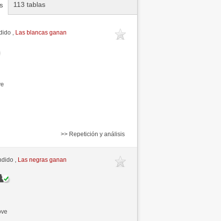
113 tablas
s
dido ,
Las blancas ganan
ve
>> Repetición y análisis
ndido ,
Las negras ganan
ove