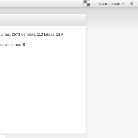
Iniciar sesión
torias,
2573
derrotas,
113
tablas,
12
AI
os de torneo:
0