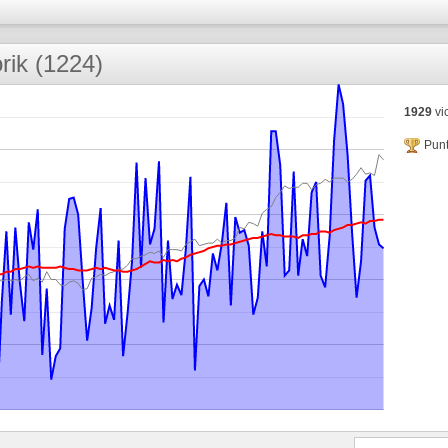
rik (1224)
1929
vic
Punt