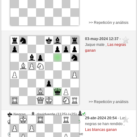
>> Repetición y análisis
Negras
Dany69 (1108) (-13)
03-may-2024 12:37
-
Blancas
Agopino (1163) (+20)
Jaque mate ,
Las negras
ganan
Tiempo: 6 minutes/side + 3 seconds/move
Esta partida es por puntos
>> Repetición y análisis
Negras
davidverde (1125) (+25)
29-abr-2024 20:54
- Las
Blancas
Agopino (1182) (-19)
negras se han rendido ,
Las blancas ganan
Tiempo: 4 minutes/side + 5 seconds/move