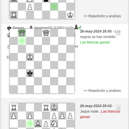
>> Repetición y análisis
Negras
beginner01 (1245) (+12)
26-may-2024 20:45
- Las
Blancas
Agopino (1150) (-12)
negras se han rendido ,
Las blancas ganan
Tiempo: 6 minutes/side + 3 seconds/move
Esta partida es por puntos
>> Repetición y análisis
Negras
Katismart (1168) (-18)
26-may-2024 20:43
-
Blancas
Agopino (1126) (+24)
Jaque mate ,
Las blancas
ganan
Tiempo: 6 minutes/side + 3 seconds/move