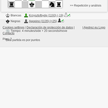
>> Repetición y análisis
Blancas
Krzysztofbydg (1193) (-19)
Negras
Agopino (1135) (+25)
Cookies settings
|
Declaración de protección de datos
|
|
Ajedrez eu Logo
Tiempo: 4 minutes/side + 20 seconds/move
Contacto
Ping:
?
Esta partida es por puntos