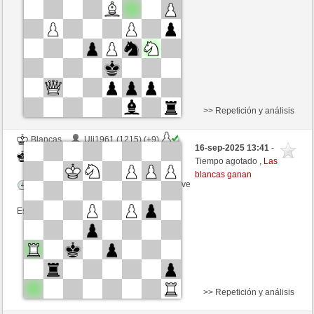
Tiempo: 6 minutes/side + 3 seconds/move
Esta partida es por puntos
>> Repetición y análisis
Blancas
Uli1961 (1215) (+9)
16-sep-2025 13:41
-
Negras
Agopino (1060) (-9)
Tiempo agotado ,
Las
blancas ganan
Tiempo: 6 minutes/side + 3 seconds/move
Esta partida es por puntos
>> Repetición y análisis