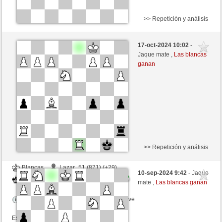
>> Repetición y análisis
Negras
Fonda (1257) (+9)
17-oct-2024 10:02
-
Blancas
Agopino (1095) (-9)
Jaque mate ,
Las blancas
ganan
Tiempo: 5 minutes/side + 8 seconds/move
Esta partida es por puntos
>> Repetición y análisis
Blancas
Lazar_51 (871) (+29)
10-sep-2024 9:42
- Jaque
Negras
Agopino (1121) (-26)
mate ,
Las blancas ganan
Tiempo: 3 minutes/side + 3 seconds/move
Esta partida es por puntos