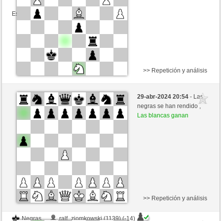
Esta partida es por puntos
>> Repetición y análisis
Blancas
ralf_ziomkowski (1111) (+26)
29-abr-2024 20:54
- Las
Negras
Agopino (1202) (-20)
negras se han rendido ,
Las blancas ganan
Tiempo: 2 minutes/side + 0 seconds/move
Esta partida es por puntos
>> Repetición y análisis
Negras
ralf_ziomkowski (1139) (-14)