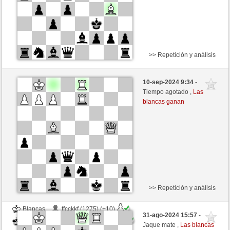
>> Repetición y análisis
Blancas
mitolog (1244) (+11)
10-sep-2024 9:34
-
Negras
Agopino (1132) (-11)
Tiempo agotado ,
Las
blancas ganan
Tiempo: 8 minutes/side + 8 seconds/move
Esta partida es por puntos
>> Repetición y análisis
Blancas
ffcckkf (1275) (+10)
31-ago-2024 15:57
-
Negras
Agopino (1142) (-10)
Jaque mate ,
Las blancas