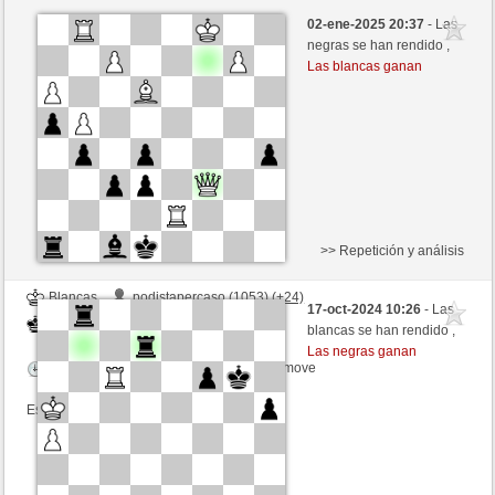
Blancas
Kendo66 (1268) (+8)
02-ene-2025 20:37
- Las
Negras
Agopino (1068) (-8)
negras se han rendido ,
Las blancas ganan
Tiempo: 5 minutes/side + 0 seconds/move
Esta partida es por puntos
>> Repetición y análisis
Blancas
podistapercaso (1053) (+24)
17-oct-2024 10:26
- Las
Negras
Agopino (1086) (-18)
blancas se han rendido ,
Las negras ganan
Tiempo: 15 minutes/side + 10 seconds/move
Esta partida es por puntos