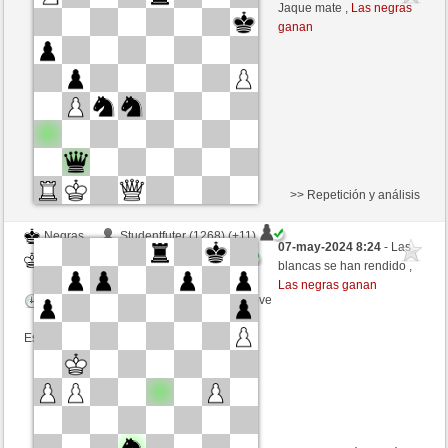
Blancas
Agopino (1147) (-11)
Jaque mate ,
Las negras
ganan
Tiempo: 6 minutes/side + 3 seconds/move
Esta partida es por puntos
>> Repetición y análisis
Negras
Studentfuter (1268) (+11)
07-may-2024 8:24
- Las
Blancas
Agopino (1158) (-11)
blancas se han rendido ,
Las negras ganan
Tiempo: 6 minutes/side + 3 seconds/move
Esta partida es por puntos