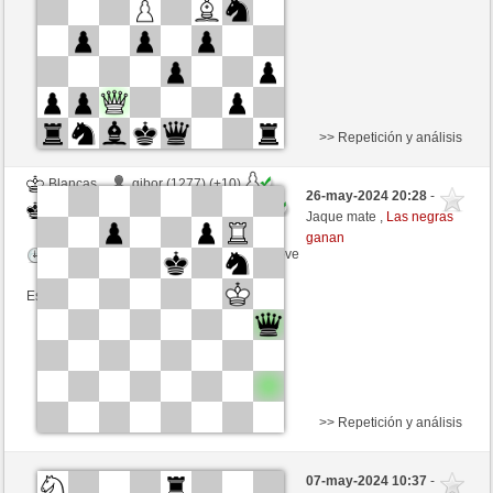
Esta partida es por puntos
>> Repetición y análisis
Blancas
gibor (1277) (+10)
26-may-2024 20:28
-
Negras
Agopino (1136) (-10)
Jaque mate ,
Las negras
ganan
Tiempo: 6 minutes/side + 3 seconds/move
Esta partida es por puntos
>> Repetición y análisis
Negras
gibor (1266) (+11)
07-may-2024 10:37
-