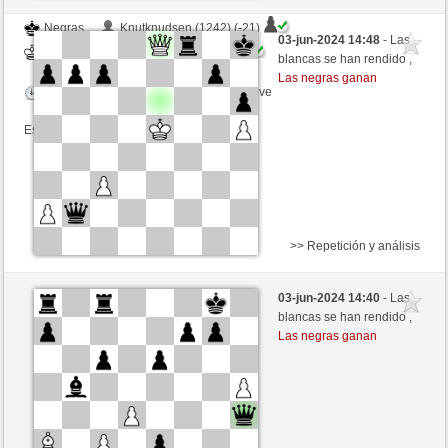
Negras
Knutknudsen (1242) (-21)
03-jun-2024 14:48
- Las
Blancas
Agopino (1126) (+26)
blancas se han rendido ,
Las negras ganan
Tiempo: 5 minutes/side + 8 seconds/move
Esta partida es por puntos
>> Repetición y análisis
Negras
RenataCapresa (1230) (+12)
03-jun-2024 14:40
- Las
Blancas
Agopino (1138) (-12)
blancas se han rendido ,
Las negras ganan
Tiempo: 6 minutes/side + 3 seconds/move
Esta partida es por puntos