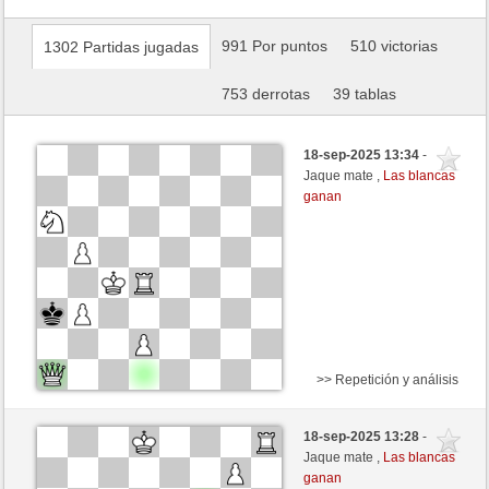
991 Por puntos
510 victorias
1302 Partidas jugadas
753 derrotas
39 tablas
18-sep-2025 13:34
-
Jaque mate ,
Las blancas
ganan
>> Repetición y análisis
Blancas
beginner01 (1124) (+19)
18-sep-2025 13:28
-
Negras
Agopino (1051) (-13)
Jaque mate ,
Las blancas
ganan