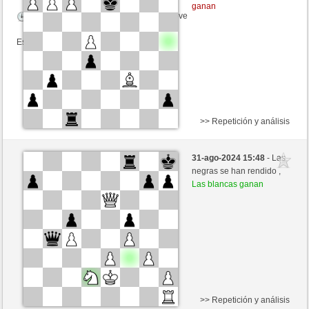
ganan
Tiempo: 2 minutes/side + 4 seconds/move
Esta partida es por puntos
>> Repetición y análisis
Blancas
Harry112 (1280) (+10)
31-ago-2024 15:48
- Las
Negras
Agopino (1152) (-10)
negras se han rendido ,
Las blancas ganan
Tiempo: 6 minutes/side + 3 seconds/move
Esta partida es por puntos
>> Repetición y análisis