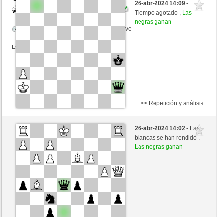
26-abr-2024 14:09
-
Blancas
Agopino (1181) (+21)
Tiempo agotado ,
Las
negras ganan
Tiempo: 2 minutes/side + 0 seconds/move
Esta partida es por puntos
>> Repetición y análisis
Blancas
sb1046 (1116) (-14)
26-abr-2024 14:02
- Las
Negras
Agopino (1160) (+21)
blancas se han rendido ,
Las negras ganan
Tiempo: 6 minutes/side + 0 seconds/move
Esta partida es por puntos