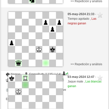
>> Repetición y análisis
Negras
Piterian (1290) (+11)
05-may-2024 21:33
-
Blancas
Agopino (1169) (-11)
Tiempo agotado ,
Las
negras ganan
Tiempo: 5 minutes/side + 4 seconds/move
Esta partida es por puntos
>> Repetición y análisis
Negras
EmmaRuth (1235) (+14)
03-may-2024 12:47
-
Blancas
Agopino (1183) (-14)
Jaque mate ,
Las blancas
ganan
Tiempo: 4 minutes/side + 1 seconds/move
Esta partida es por puntos