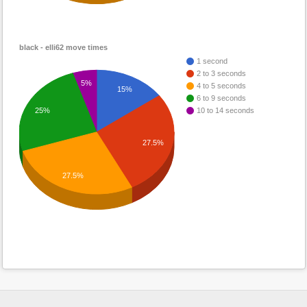
black - elli62 move times
1 second
2 to 3 seconds
5%
4 to 5 seconds
15%
6 to 9 seconds
25%
10 to 14 seconds
27.5%
27.5%