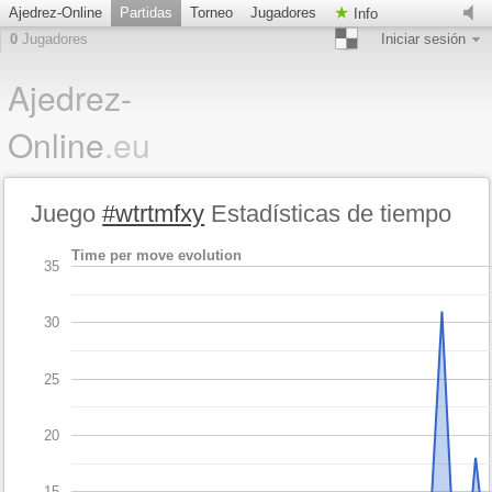
Ajedrez-Online
Partidas
Torneo
Jugadores
Info
0
Jugadores
Iniciar sesión
Ajedrez-
Online
.eu
Juego
#wtrtmfxy
Estadísticas de tiempo
Time per move evolution
35
30
25
20
15