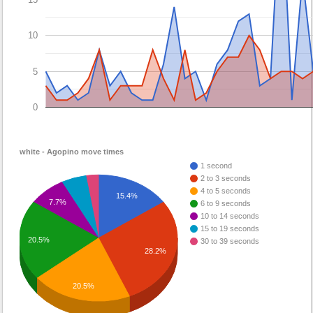
10
5
0
white - Agopino move times
1 second
2 to 3 seconds
4 to 5 seconds
15.4%
7.7%
6 to 9 seconds
10 to 14 seconds
15 to 19 seconds
20.5%
30 to 39 seconds
28.2%
20.5%