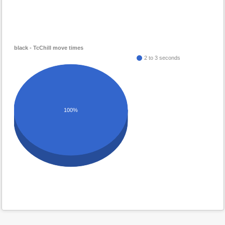
black - TcChill move times
2 to 3 seconds
100%