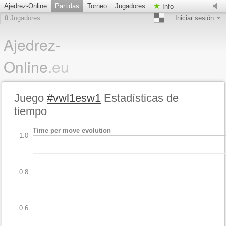
Ajedrez-Online
Partidas
Torneo
Jugadores
Info
0
Jugadores
Iniciar sesión
Ajedrez-
Online
.eu
Juego
#vwl1esw1
Estadísticas de
tiempo
Time per move evolution
1.0
0.8
0.6