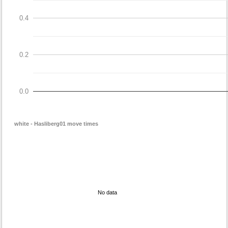
0.4
0.2
0.0
white - Hasliberg01 move times
No data