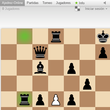
Ajedrez-Online
Partidas
Torneo
Jugadores
Info
0
Jugadores
Iniciar sesión