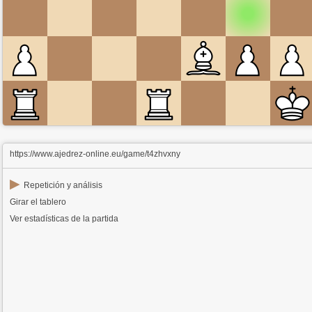
https://www.ajedrez-online.eu/game/t4zhvxny
▶
Repetición y análisis
Girar el tablero
Ver estadísticas de la partida