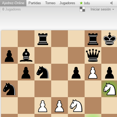
Ajedrez-Online
Partidas
Torneo
Jugadores
Info
0
Jugadores
Iniciar sesión