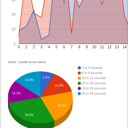
20
10
0
0
1
2
3
4
5
6
7
8
9
10
11
12
13
14
white - burkil move times
2 to 3 seconds
6 to 9 seconds
7.1%
10 to 14 seconds
14.3%
20 to 29 seconds
14.3%
30 to 39 seconds
14.3%
40 to 49 seconds
21.4%
28.6%