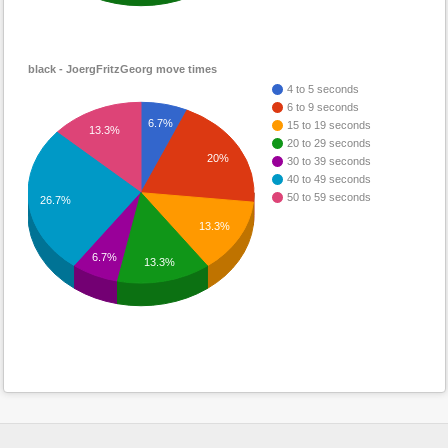
black - JoergFritzGeorg move times
4 to 5 seconds
6 to 9 seconds
6.7%
15 to 19 seconds
13.3%
20 to 29 seconds
20%
30 to 39 seconds
40 to 49 seconds
50 to 59 seconds
26.7%
13.3%
6.7%
13.3%