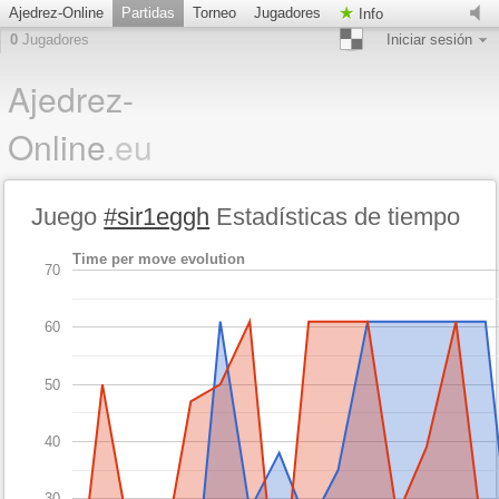
Ajedrez-Online
Partidas
Torneo
Jugadores
Info
0
Jugadores
Iniciar sesión
Ajedrez-
Online
.eu
Juego
#sir1eggh
Estadísticas de tiempo
Time per move evolution
70
60
50
40
30