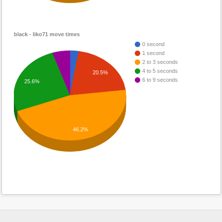
black - liko71 move times
0 second
1 second
2 to 3 seconds
4 to 5 seconds
20.5%
6 to 9 seconds
25.6%
46.2%