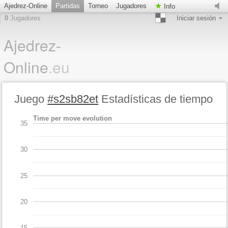
Ajedrez-Online
Partidas
Torneo
Jugadores
Info
0
Jugadores
Iniciar sesión
Ajedrez-
Online
.eu
Juego
#s2sb82et
Estadísticas de tiempo
Time per move evolution
35
30
25
20
15