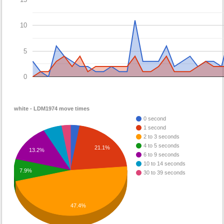
10
5
0
white - LDM1974 move times
0 second
1 second
2 to 3 seconds
4 to 5 seconds
21.1%
13.2%
6 to 9 seconds
10 to 14 seconds
7.9%
30 to 39 seconds
47.4%