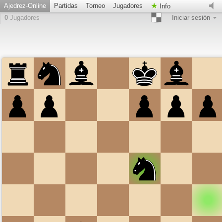
Ajedrez-Online
Partidas
Torneo
Jugadores
Info
0
Jugadores
Iniciar sesión