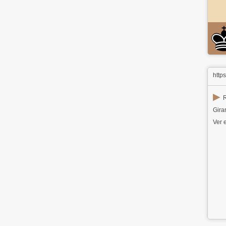
http
▶
R
Girar
Ver e