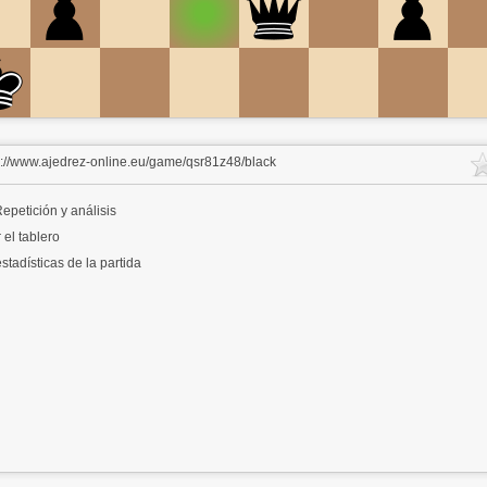
s://www.ajedrez-online.eu/game/qsr81z48/black
epetición y análisis
 el tablero
stadísticas de la partida