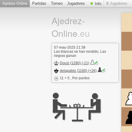
Ajedrez-Online
Partidas
Torneo
Jugadores
0
Jugadores
Info
Ajedrez-
Online
.eu
07-may-2025 21:38
Las blancas se han rendido, Las
negras ganan
Douzi (1280) (-21)
delapablo (1160) (+26)
11 + 5
, Por puntos