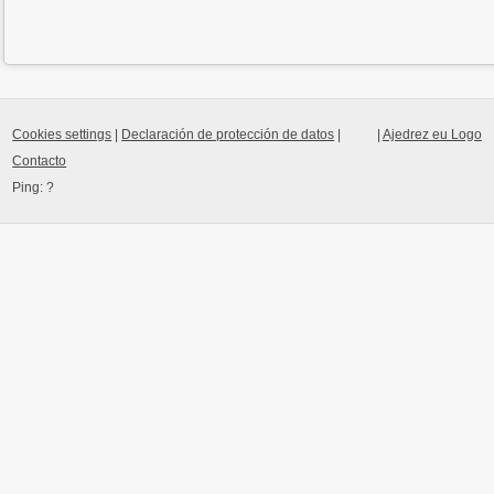
Cookies settings
|
Declaración de protección de datos
|
|
Ajedrez eu Logo
Contacto
Ping:
?