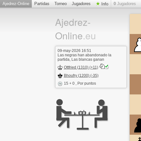
Ajedrez-Online
Partidas
Torneo
Jugadores
0
Jugadores
Info
Ajedrez-
Online
.eu
09-may-2026 16:51
Las negras han abandonado la
partida, Las blancas ganan
Ottfried (1310) (+11)
Bhoufry (1200) (-35)
15 + 0
, Por puntos