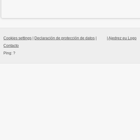
Cookies settings
|
Declaración de protección de datos
|
|
Ajedrez eu Logo
Contacto
Ping:
?