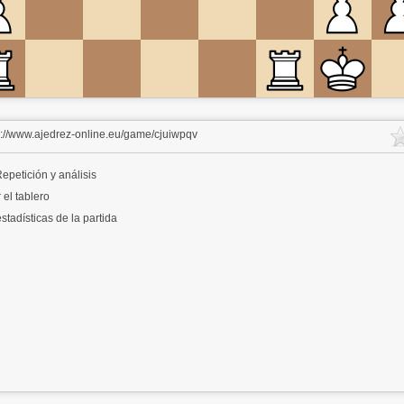
s://www.ajedrez-online.eu/game/cjuiwpqv
epetición y análisis
 el tablero
stadísticas de la partida