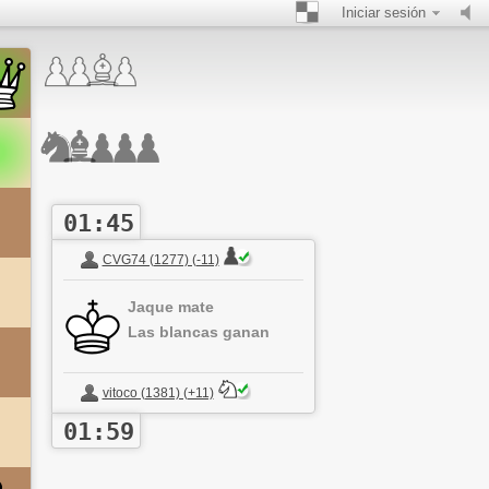
Iniciar sesión
01:45
CVG74 (1277) (-11)
Jaque mate
Las blancas ganan
vitoco (1381) (+11)
01:59