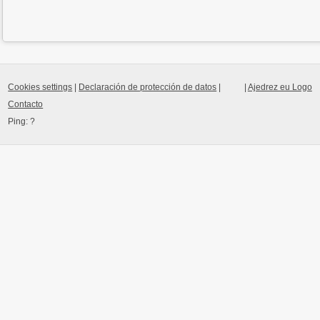
Cookies settings
|
Declaración de protección de datos
|
|
Ajedrez eu Logo
Contacto
Ping:
?