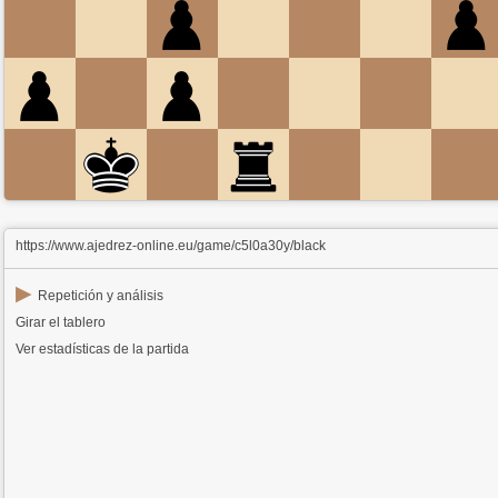
https://www.ajedrez-online.eu/game/c5l0a30y/black
▶
Repetición y análisis
Girar el tablero
Ver estadísticas de la partida