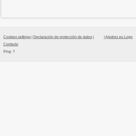
Cookies settings
|
Declaración de protección de datos
|
|
Ajedrez eu Logo
Contacto
Ping:
?