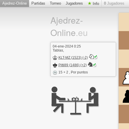
Ajedrez-Online
Partidas
Torneo
Jugadores
0
Jugadores
Info
Ajedrez-
Online
.eu
04-ene-2024 0:25
Tablas,
KLT-MZ (1523) (-2)
Pitti89 (1486) (+2)
15 + 2
, Por puntos