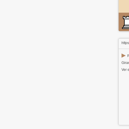
http
▶
R
Girar
Ver e