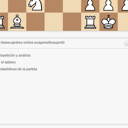
s://www.ajedrez-online.eu/game/8oaupml0
epetición y análisis
 el tablero
stadísticas de la partida