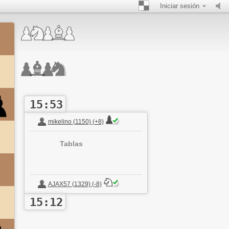
Iniciar sesión
15:53
mikelino (1150) (+8)
Tablas
AJAX57 (1329) (-8)
15:12