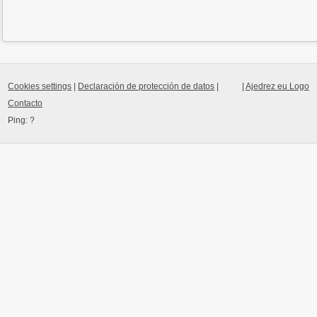
Cookies settings
|
Declaración de protección de datos
|
|
Ajedrez eu Logo
Contacto
Ping:
?