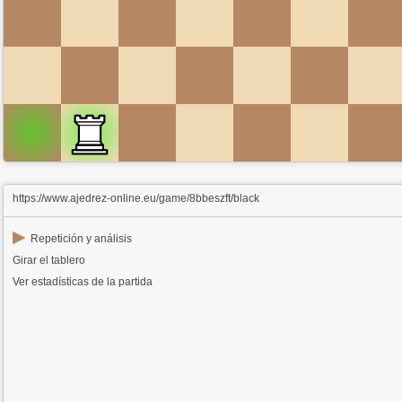
https://www.ajedrez-online.eu/game/8bbeszft/black
▶
Repetición y análisis
Girar el tablero
Ver estadísticas de la partida