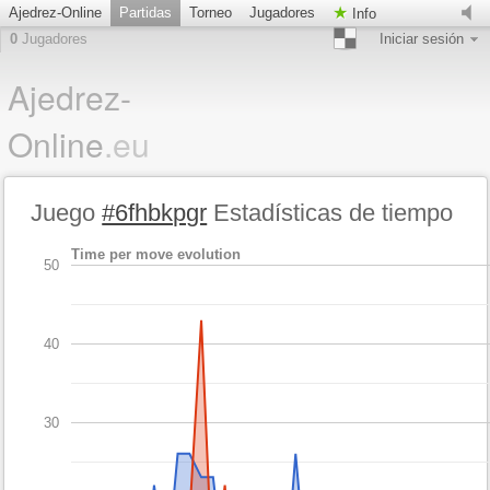
Ajedrez-Online
Partidas
Torneo
Jugadores
Info
0
Jugadores
Iniciar sesión
Ajedrez-
Online
.eu
Juego
#6fhbkpgr
Estadísticas de tiempo
Time per move evolution
50
40
30