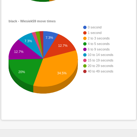
black - Wiesiek59 move times
0 second
1 second
7.3%
2 to 3 seconds
7.3%
4 to 5 seconds
12.7%
6 to 9 seconds
12.7%
10 to 14 seconds
15 to 19 seconds
20 to 29 seconds
40 to 49 seconds
20%
34.5%