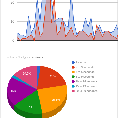
20
10
0
white - Shelly move times
1 second
2 to 3 seconds
4 to 5 seconds
14.5%
20%
6 to 9 seconds
10 to 14 seconds
15 to 19 seconds
20 to 29 seconds
20%
25.5%
16.4%