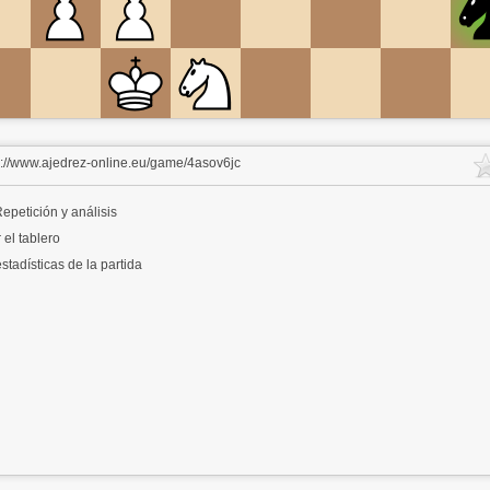
s://www.ajedrez-online.eu/game/4asov6jc
epetición y análisis
 el tablero
stadísticas de la partida