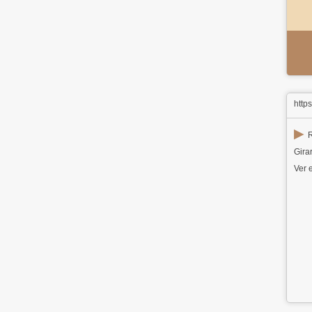
http
▶
R
Girar
Ver e