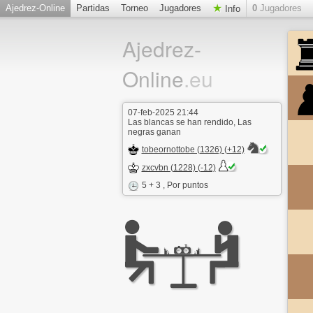
Ajedrez-Online
Partidas
Torneo
Jugadores
0
Jugadores
Info
Ajedrez-
Online
.eu
07-feb-2025 21:44
Las blancas se han rendido, Las
negras ganan
tobeornottobe (1326) (+12)
zxcvbn (1228) (-12)
5 + 3
, Por puntos