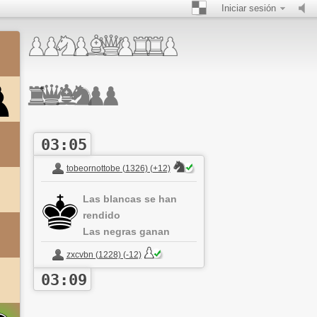
Iniciar sesión
03:05
tobeornottobe (1326) (+12)
Las blancas se han
rendido
Las negras ganan
zxcvbn (1228) (-12)
03:09